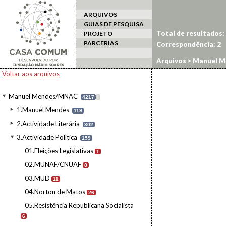
ARQUIVOS
GUIAS DE PESQUISA
Total de resultados:
PROJETO
PARCERIAS
Correspondência:
2
Arquivos
>
Manuel M
Voltar aos arquivos
Manuel Mendes/MNAC
4217
I
1.Manuel Mendes
119
2.Actividade Literária
302
3.Actividade Política
159
01.Eleições Legislativas
1
02.MUNAF/CNUAF
8
03.MUD
11
04.Norton de Matos
26
05.Resistência Republicana Socialista
6