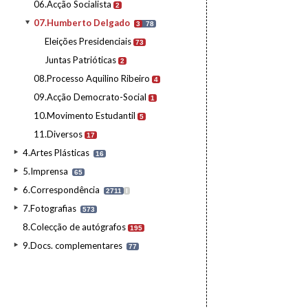
06.Acção Socialista
2
07.Humberto Delgado
3
78
Eleições Presidenciais
73
Juntas Patrióticas
2
08.Processo Aquilino Ribeiro
4
09.Acção Democrato-Social
1
10.Movimento Estudantil
5
11.Diversos
17
4.Artes Plásticas
16
5.Imprensa
65
6.Correspondência
2711
I
7.Fotografias
573
8.Colecção de autógrafos
195
9.Docs. complementares
77