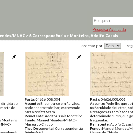
Pesquisa Avançada
endes/MNAC
>
6.Correspondência
>
Monteiro, Adolfo Casais
ordenar por:
reg
Pasta:
04626.008.004
Pasta:
04626.008.006
 dirigida ao
Assunto:
Encontra-se em Ruivães,
Assunto:
Pede-lhe que se 
 morte de
onde poderá trabalhar, escrevendo
na Faculdade de Letras, so
e
para a revista Seara.
alterações às admissões p
Remetente:
Adolfo Casais Monteiro
determinado curso, que go
s Monteiro
Fundo:
Manuel Mendes/MNAC -
frequentar.
MNAC -
Museu do Chiado
Remetente:
Adolfo Casais
Tipo Documental:
Correspondencia
Fundo:
Manuel Mendes/M
spondencia
Página(s):
2
Museu do Chiado