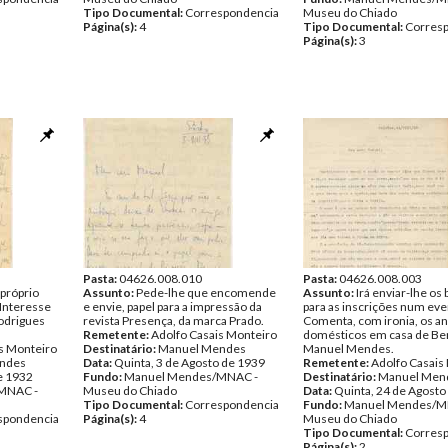
Tipo Documental:
Correspondencia
Museu do Chiado
Página(s):
4
Tipo Documental:
Corres
Página(s):
3
Pasta:
04626.008.010
Pasta:
04626.008.003
próprio
Assunto:
Pede-lhe que encomende
Assunto:
Irá enviar-lhe os 
. Interesse
e envie, papel para a impressão da
para as inscrições num eve
Rodrigues
revista Presença, da marca Prado.
Comenta, com ironia, os a
Remetente:
Adolfo Casais Monteiro
domésticos em casa de Ber
s Monteiro
Destinatário:
Manuel Mendes
Manuel Mendes.
ndes
Data:
Quinta, 3 de Agosto de 1939
Remetente:
Adolfo Casais
de 1932
Fundo:
Manuel Mendes/MNAC -
Destinatário:
Manuel Men
MNAC -
Museu do Chiado
Data:
Quinta, 24 de Agosto
Tipo Documental:
Correspondencia
Fundo:
Manuel Mendes/M
spondencia
Página(s):
4
Museu do Chiado
Tipo Documental:
Corres
Página(s):
2