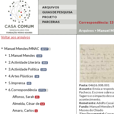
ARQUIVOS
GUIAS DE PESQUISA
PROJETO
PARCERIAS
Correspondência:
13
Arquivos
>
Manuel M
Voltar aos arquivos
Manuel Mendes/MNAC
4217
I
1.Manuel Mendes
119
2.Actividade Literária
302
3.Actividade Política
159
4.Artes Plásticas
16
5.Imprensa
65
Pasta:
04626.008.001
Assunto:
Envia a resposta
6.Correspondência
2711
I
Pacheco. Escreve sobre a
Tagarro e o impacto dess
Affonso, Sarah
21
acontecimento.
Remetente:
Adolfo Casai
Almeida, César de
12
Fundo:
Manuel Mendes/
Museu do Chiado
Amaro, Carlos
1
Tipo Documental:
Corre