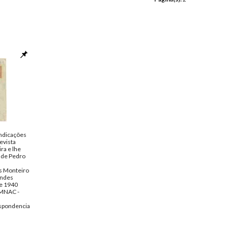
indicações
evista
ra e lhe
s de Pedro
s Monteiro
ndes
de 1940
MNAC -
spondencia