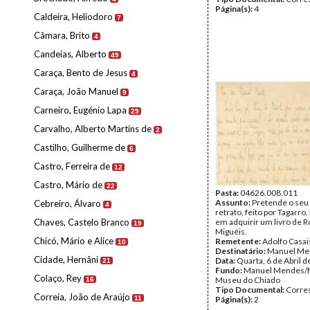
Página(s):
4
Caldeira, Heliodoro
7
Câmara, Brito
4
Candeias, Alberto
49
Caraça, Bento de Jesus
4
Caraça, João Manuel
9
Carneiro, Eugénio Lapa
29
Carvalho, Alberto Martins de
2
Castilho, Guilherme de
6
Castro, Ferreira de
12
Castro, Mário de
22
Pasta:
04626.008.011
Assunto:
Pretende o seu 
Cebreiro, Álvaro
4
retrato, feito por Tagarro
Chaves, Castelo Branco
em adquirir um livro de 
19
Miguéis.
Chicó, Mário e Alice
Remetente:
Adolfo Casai
10
Destinatário:
Manuel Me
Cidade, Hernâni
Data:
Quarta, 6 de Abril 
21
Fundo:
Manuel Mendes/
Colaço, Rey
Museu do Chiado
16
Tipo Documental:
Corre
Correia, João de Araújo
11
Página(s):
2