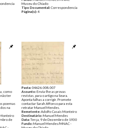
pondencia
Museu do Chiado
Tipo Documental:
Correspondencia
Página(s):
4
Pasta:
04626.008.007
ou, como
Assunto:
Envia-lhe as provas
 não ter
revistas, para o artigo na Seara.
Aponta falhas a corrigir. Promete
dos poemas
contactar Sarah Affonso para esta
ados na
retratar Manuel Mendes.
Remetente:
Adolfo Casais Monteiro
 Monteiro
Destinatário:
Manuel Mendes
embro de
Data:
Terça, 9 de Dezembro de 1930
Fundo:
Manuel Mendes/MNAC -
NAC -
Museu do Chiado