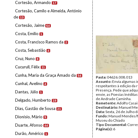
Cortesão, Armando
17
Cortesão, Camilo e Almeida, António
de
13
Cortesão, Jaime
64
Costa, Emílio
1
Costa, Francisco Ramos da
2
Costa, Sebastião
4
Cruz, Nuno
8
Cucurull, Fèlix
11
Cunha, Maria da Graça Amado da
54
Pasta:
04626.008.013
Assunto:
Envia algumas 
Cunhal, Avelino
4
respeitantes à edição da r
Presença. Pede que adqui
Dantas, Júlio
1
envie, as Poesias Inédita
de Andrade Caminha.
Delgado, Humberto
19
Remetente:
Adolfo Casai
Destinatário:
Manuel Me
Dias, Gastão de Sousa
21
Data:
Sexta, 26 de Julho 
Fundo:
Manuel Mendes/
Dionísio, Mário
9
Museu do Chiado
Tipo Documental:
Corre
Duarte, Afonso
44
Página(s):
6
Durão, Américo
1