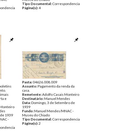
Tipo Documental:
Correspondencia
pondencia
Página(s):
4
Pasta:
04626.008.009
boletins
Assunto:
Pagamento da renda da
nto.
casa.
nimais
Remetente:
Adolfo Casais Monteiro
ta e
Destinatário:
Manuel Mendes
Data:
Domingo, 3 de Setembro de
 Monteiro
1939
des
Fundo:
Manuel Mendes/MNAC -
 de 1939
Museu do Chiado
NAC -
Tipo Documental:
Correspondencia
Página(s):
2
pondencia