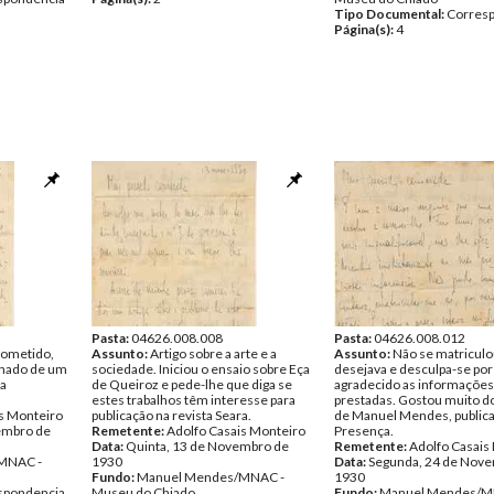
Tipo Documental:
Corres
Página(s):
4
Pasta:
04626.008.008
Pasta:
04626.008.012
prometido,
Assunto:
Artigo sobre a arte e a
Assunto:
Não se matricul
nhado de um
sociedade. Iniciou o ensaio sobre Eça
desejava e desculpa-se por
na
de Queiroz e pede-lhe que diga se
agradecido as informações
estes trabalhos têm interesse para
prestadas. Gostou muito 
s Monteiro
publicação na revista Seara.
de Manuel Mendes, public
embro de
Remetente:
Adolfo Casais Monteiro
Presença.
Data:
Quinta, 13 de Novembro de
Remetente:
Adolfo Casais
MNAC -
1930
Data:
Segunda, 24 de Nov
Fundo:
Manuel Mendes/MNAC -
1930
spondencia
Museu do Chiado
Fundo:
Manuel Mendes/M