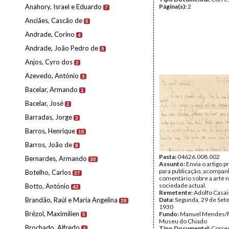
Anahory, Israel e Eduardo
Página(s):
2
7
Anciães, Cascão de
5
Andrade, Corino
4
Andrade, João Pedro de
9
Anjos, Cyro dos
2
Azevedo, António
3
Bacelar, Armando
1
Bacelar, José
2
Barradas, Jorge
3
Barros, Henrique
10
Barros, João de
8
Pasta:
04626.008.002
Bernardes, Armando
30
Assunto:
Envia o artigo 
para publicação, acompa
Botelho, Carlos
27
comentário sobre a arte 
sociedade actual.
Botto, António
42
Remetente:
Adolfo Casai
Brandão, Raúl e Maria Angelina
Data:
Segunda, 29 de Set
28
1930
Brézol, Maximilien
Fundo:
Manuel Mendes/
5
Museu do Chiado
Brochado, Alfredo
Tipo Documental:
Corre
4