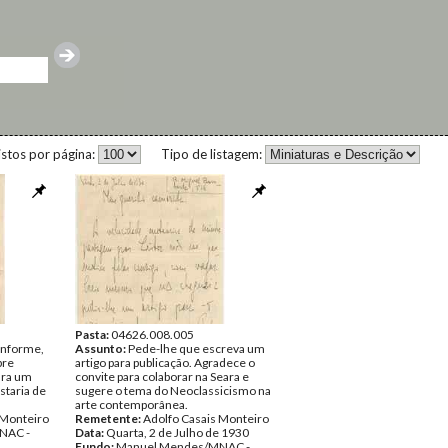
istos por página:
Tipo de listagem:
Pasta:
04626.008.005
informe,
Assunto:
Pede-lhe que escreva um
bre
artigo para publicação. Agradece o
ara um
convite para colaborar na Seara e
staria de
sugere o tema do Neoclassicismo na
arte contemporânea.
 Monteiro
Remetente:
Adolfo Casais Monteiro
NAC -
Data:
Quarta, 2 de Julho de 1930
Fundo:
Manuel Mendes/MNAC -