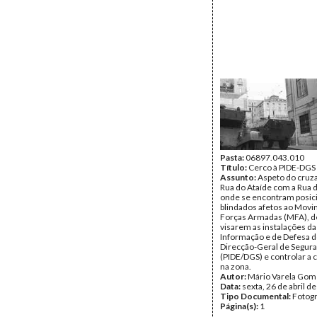
Pasta:
06897.043.010
Título:
Cerco à PIDE-DGS
Assunto:
Aspeto do cruz
Rua do Ataíde com a Rua 
onde se encontram posic
blindados afetos ao Mov
Forças Armadas (MFA), d
visarem as instalações da 
Informação e de Defesa d
Direcção-Geral de Segur
(PIDE/DGS) e controlar a 
na zona.
Autor:
Mário Varela Gom
Data:
sexta, 26 de abril d
Tipo Documental:
Fotogr
Página(s):
1