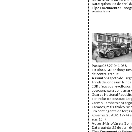
Data:
quinta, 25 de abril 
Tipo Documental:
Fotogr
Página(s):
1
Pasta:
06897.041.038
Título:
A GNR esboça uma
de contra-ataque
Assunto:
Aspeto do Larg
Trindade, onde um blind
EBR afeto aos revoltosos
posiciona para contrariar
Guarda Nacional Republic
controlar o acesso ao Lar
Carmo. Também no Largo
Camões, mais abaixo, se 
um contingente de forças 
governo. 25 ABR. 1974 (e
e as 15h).
Autor:
Mário Varela Gom
Data:
quinta, 25 de abril 
Tipo Documental:
Fotogr