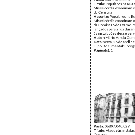
Título:
Populares na Rua 
Misericórdia examinam o
da Censura
Assunto:
Populares na Ru
Misericórdia examinam o
da Comissão de Exame Pr
lançados para a rua duran
às instalações desse serv
Autor:
Mário Varela Gom
Data:
sexta, 26 de abril d
Tipo Documental:
Fotogr
Página(s):
1
Pasta:
06897.040.029
Título:
Ataque às instala
Censura