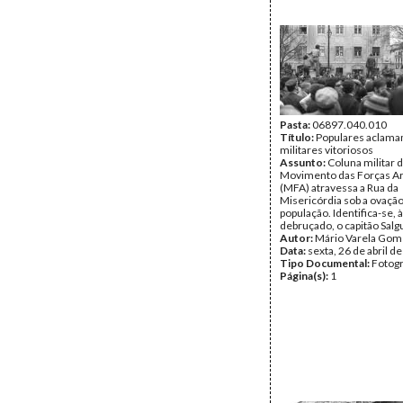
Pasta:
06897.040.010
Título:
Populares aclama
militares vitoriosos
Assunto:
Coluna militar 
Movimento das Forças A
(MFA) atravessa a Rua da
Misericórdia sob a ovação
população. Identifica-se, à
debruçado, o capitão Salg
Autor:
Mário Varela Gom
Data:
sexta, 26 de abril d
Tipo Documental:
Fotogr
Página(s):
1