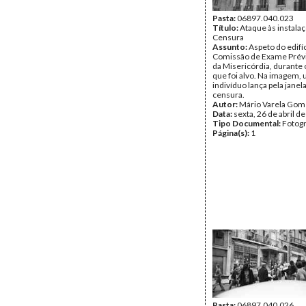
Pasta:
06897.040.023
Título:
Ataque às instala
Censura
Assunto:
Aspeto do edifí
Comissão de Exame Prévi
da Misericórdia, durante 
que foi alvo. Na imagem,
indivíduo lança pela janel
censura.
Autor:
Mário Varela Gom
Data:
sexta, 26 de abril d
Tipo Documental:
Fotogr
Página(s):
1
Pasta:
06897.040.026