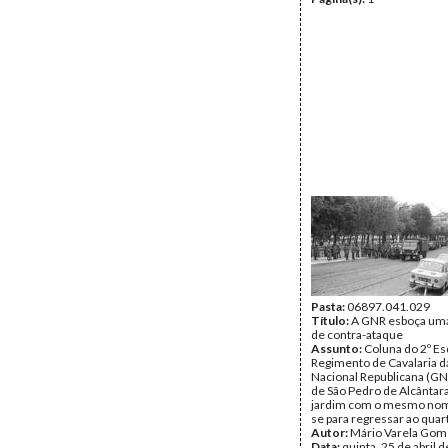
Pasta:
06897.041.029
Título:
A GNR esboça uma
de contra-ataque
Assunto:
Coluna do 2º E
Regimento de Cavalaria 
Nacional Republicana (GN
de São Pedro de Alcântara
jardim com o mesmo nom
se para regressar ao quart
Autor:
Mário Varela Gom
Data:
quinta, 25 de abril 