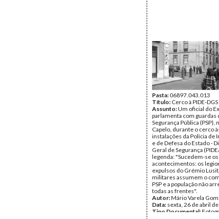
Pasta:
06897.043.013
Título:
Cerco à PIDE-DGS
Assunto:
Um oficial do E
parlamenta com guardas d
Segurança Pública (PSP), 
Capelo, durante o cerco à
instalações da Polícia de
e de Defesa do Estado - D
Geral de Segurança (PID
legenda: "Sucedem-se os
acontecimentos: os legio
expulsos do Grémio Lusit
militares assumem o co
PSP e a população não arr
todas as frentes".
Autor:
Mário Varela Gom
Data:
sexta, 26 de abril d
Tipo Documental:
Fotogr
Página(s):
1