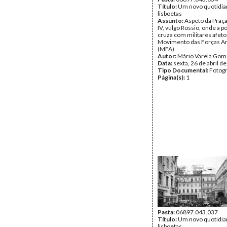
Título:
Um novo quotidia
lisboetas
Assunto:
Aspeto da Praça
IV, vulgo Rossio, onde a p
cruza com militares afeto
Movimento das Forças A
(MFA).
Autor:
Mário Varela Gom
Data:
sexta, 26 de abril d
Tipo Documental:
Fotogr
Página(s):
1
Pasta:
06897.043.037
Título:
Um novo quotidia
lisboetas