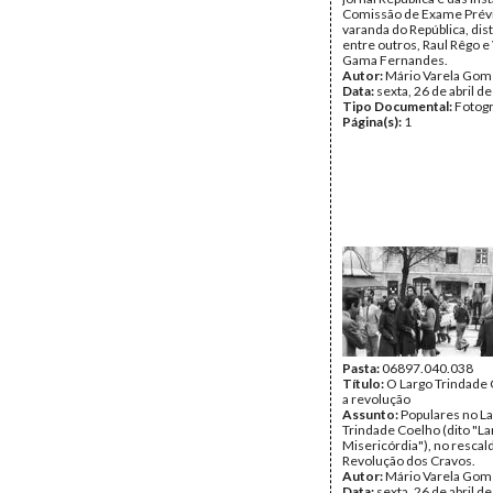
Comissão de Exame Prévi
varanda do República, di
entre outros, Raul Rêgo e
Gama Fernandes.
Autor:
Mário Varela Gom
Data:
sexta, 26 de abril d
Tipo Documental:
Fotogr
Página(s):
1
Pasta:
06897.040.038
Título:
O Largo Trindade
a revolução
Assunto:
Populares no L
Trindade Coelho (dito "La
Misericórdia"), no rescal
Revolução dos Cravos.
Autor:
Mário Varela Gom
Data:
sexta, 26 de abril d