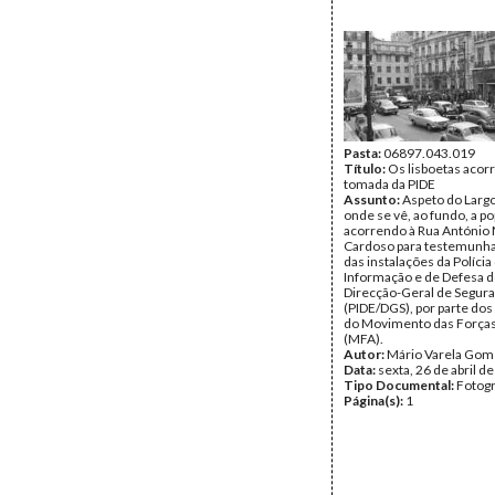
Pasta:
06897.043.019
Título:
Os lisboetas acor
tomada da PIDE
Assunto:
Aspeto do Largo
onde se vê, ao fundo, a p
acorrendo à Rua António 
Cardoso para testemunha
das instalações da Polícia
Informação e de Defesa d
Direcção-Geral de Segur
(PIDE/DGS), por parte dos
do Movimento das Força
(MFA).
Autor:
Mário Varela Gom
Data:
sexta, 26 de abril d
Tipo Documental:
Fotogr
Página(s):
1