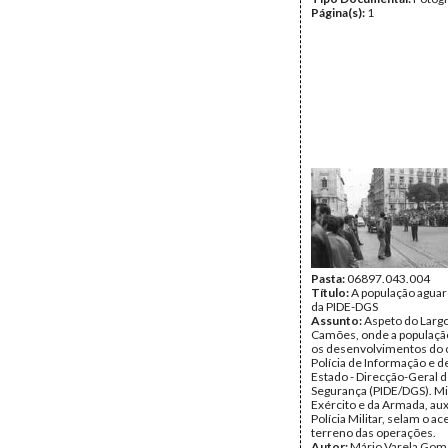
Página(s):
1
Pasta:
06897.043.004
Título:
A população agua
da PIDE-DGS
Assunto:
Aspeto do Larg
Camões, onde a populaçã
os desenvolvimentos do 
Polícia de Informação e d
Estado - Direcção-Geral 
Segurança (PIDE/DGS). Mi
Exército e da Armada, aux
Polícia Militar, selam o a
terreno das operações.
Autor:
Mário Varela Gom