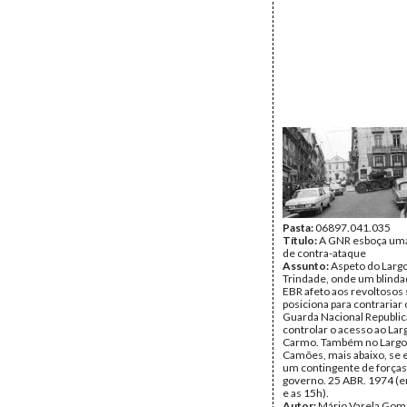
Pasta:
06897.041.035
Título:
A GNR esboça uma
de contra-ataque
Assunto:
Aspeto do Larg
Trindade, onde um blind
EBR afeto aos revoltosos
posiciona para contrariar
Guarda Nacional Republic
controlar o acesso ao Lar
Carmo. Também no Largo
Camões, mais abaixo, se 
um contingente de forças 
governo. 25 ABR. 1974 (e
e as 15h).
Autor:
Mário Varela Gom