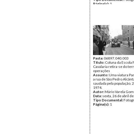
Página(s):
1
Pasta:
06897.040.003
Título:
Coluna da Escola P
Cavalaria retira-se do te
operações
Assunto:
Uma viatura Pa
a rua de São Pedro Alcânt
saudada pela população. 
1974.
Autor:
Mário Varela Gom
Data:
sexta, 26 de abril d
Tipo Documental:
Fotogr
Página(s):
1