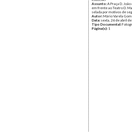
Assunto:
A Praça D. João
em frente ao Teatro D. Mar
selada por motivos de se
Autor:
Mário Varela Gom
Data:
sexta, 26 de abril d
Tipo Documental:
Fotogr
Página(s):
1