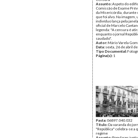
Assunto:
Aspeto do edifí
Comissão de Exame Prévi
da Misericórdia, durante 
que foi alvo. Na imagem,
indivíduo lança pela janel
oficial de Marcelo Caeta
legenda: "A censura é atir
enquanto o jornal Repúbli
saudado".
Autor:
Mário Varela Gom
Data:
sexta, 26 de abril d
Tipo Documental:
Fotogr
Página(s):
1
Pasta:
06897.040.032
Título:
Da varanda do jor
"República" celebra-se a 
regime
Assunto:
Populares junt