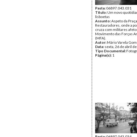
Pasta:
06897.043.031
Título:
Um novo quotidia
lisboetas
Assunto:
Aspeto da Praç
Restauradores, onde a po
cruza com militares afeto
Movimento das Forças A
(MFA).
Autor:
Mário Varela Gom
Data:
sexta, 26 de abril d
Tipo Documental:
Fotogr
Página(s):
1
Pasta:
06897.043.034