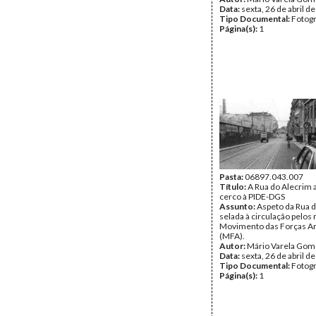
Data:
sexta, 26 de abril d
Tipo Documental:
Fotogr
Página(s):
1
Pasta:
06897.043.007
Título:
A Rua do Alecrim
cerco à PIDE-DGS
Assunto:
Aspeto da Rua d
selada à circulação pelos 
Movimento das Forças A
(MFA).
Autor:
Mário Varela Gom
Data:
sexta, 26 de abril d
Tipo Documental:
Fotogr
Página(s):
1