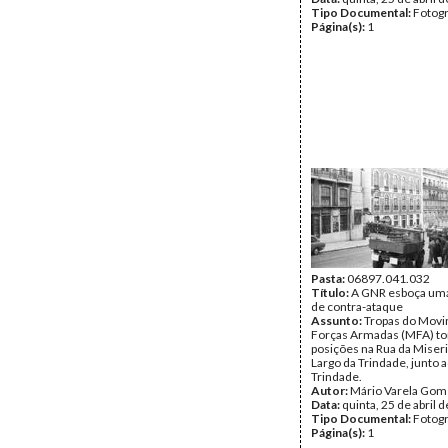
Tipo Documental:
Fotogr
Página(s):
1
Pasta:
06897.041.032
Título:
A GNR esboça uma
de contra-ataque
Assunto:
Tropas do Movi
Forças Armadas (MFA) 
posições na Rua da Miseri
Largo da Trindade, junto 
Trindade.
Autor:
Mário Varela Gom
Data:
quinta, 25 de abril 
Tipo Documental:
Fotogr
Página(s):
1