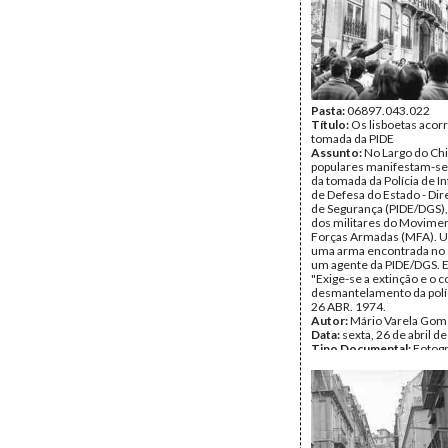
Pasta:
06897.043.022
Título:
Os lisboetas acor
tomada da PIDE
Assunto:
No Largo do Chi
populares manifestam-se
da tomada da Polícia de I
de Defesa do Estado - Di
de Segurança (PIDE/DGS),
dos militares do Movime
Forças Armadas (MFA). U
uma arma encontrada no 
um agente da PIDE/DGS. 
"Exige-se a extinção e o 
desmantelamento da políci
26 ABR. 1974.
Autor:
Mário Varela Gom
Data:
sexta, 26 de abril d
Tipo Documental:
Fotogr
Página(s):
1