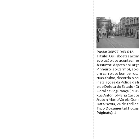
Pasta:
06897.043.016
Título:
Os lisboetas aco
evolução dos acontecim
Assunto:
Aspeto do Larg
Pinheiro (ao Carmo), ao q
um carro dos bombeiros.
ruas abaixo, decorria o ce
instalações da Polícia de
e de Defesa do Estado - D
Geral de Segurança (PIDE
Rua António Maria Cardo
Autor:
Mário Varela Gom
Data:
sexta, 26 de abril d
Tipo Documental:
Fotogr
Página(s):
1