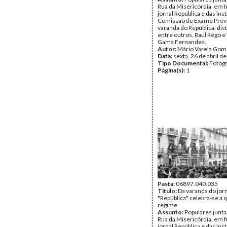
Rua da Misericórdia, em 
jornal República e das ins
Comissão de Exame Prévi
varanda do República, di
entre outros, Raul Rêgo e
Gama Fernandes.
Autor:
Mário Varela Gom
Data:
sexta, 26 de abril d
Tipo Documental:
Fotogr
Página(s):
1
Pasta:
06897.040.035
Título:
Da varanda do jor
"República" celebra-se a 
regime
Assunto:
Populares junt
Rua da Misericórdia, em 
jornal República e das ins