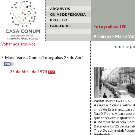
ARQUIVOS
GUIAS DE PESQUISA
PROJETO
PARCERIAS
Fotografias:
190
Arquivos
>
Mário Var
Voltar aos arquivos
ordenar po
Mário Varela Gomes/Fotografias 25 de Abril
190
I
25 de Abril de 1974
190
Pasta:
06897.041.026
Assunto:
Coluna militar d
vinda de Estremoz, passa
Rua D. Pedro V, para apoia
que cercavam o quartel 
Autor:
Mário Varela Gom
Data:
quinta, 25 de abril 
Tipo Documental:
Fotogr
Página(s):
1