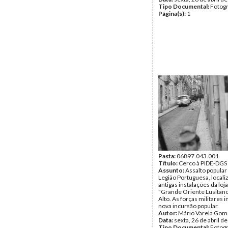
Tipo Documental:
Fotogr
Página(s):
1
Pasta:
06897.043.001
Título:
Cerco à PIDE-DGS
Assunto:
Assalto popular
Legião Portuguesa, locali
antigas instalações da lo
"Grande Oriente Lusitano"
Alto. As forças militare
nova incursão popular.
Autor:
Mário Varela Gom
Data:
sexta, 26 de abril d
Tipo Documental:
Fotogr