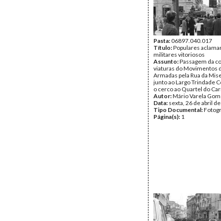
Pasta:
06897.040.017
Título:
Populares aclama
militares vitoriosos
Assunto:
Passagem da co
viaturas do Movimentos 
Armadas pela Rua da Mise
junto ao Largo Trindade C
o cerco ao Quartel do Ca
Autor:
Mário Varela Gom
Data:
sexta, 26 de abril d
Tipo Documental:
Fotogr
Página(s):
1