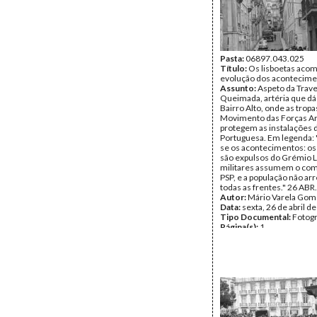
Pasta:
06897.043.025
Título:
Os lisboetas aco
evolução dos acontecim
Assunto:
Aspeto da Trav
Queimada, artéria que dá
Bairro Alto, onde as tropa
Movimento das Forças A
protegem as instalações 
Portuguesa. Em legenda:
se os acontecimentos: os
são expulsos do Grémio L
militares assumem o co
PSP, e a população não ar
todas as frentes." 26 ABR.
Autor:
Mário Varela Gom
Data:
sexta, 26 de abril d
Tipo Documental:
Fotogr
Página(s):
1