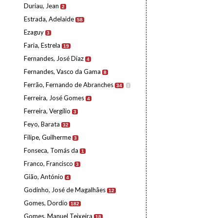
Duriau, Jean
2
Estrada, Adelaide
58
Ezaguy
3
Faria, Estrela
19
Fernandes, José Díaz
4
Fernandes, Vasco da Gama
8
Ferrão, Fernando de Abranches
34
I
Ferreira, José Gomes
4
Ferreira, Vergílio
3
Feyo, Barata
32
Filipe, Guilherme
3
Fonseca, Tomás da
1
Franco, Francisco
3
Gião, António
4
Godinho, José de Magalhães
12
Gomes, Dordio
182
Gomes, Manuel Teixeira
18