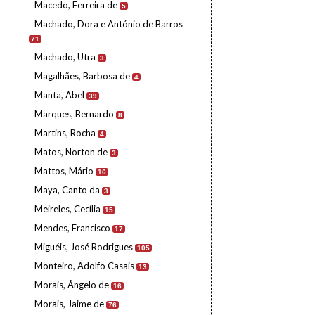
Macedo, Ferreira de
5
Machado, Dora e António de Barros
71
Machado, Utra
3
Magalhães, Barbosa de
4
Manta, Abel
39
Marques, Bernardo
8
Martins, Rocha
4
Matos, Norton de
3
Mattos, Mário
16
Maya, Canto da
3
Meireles, Cecília
15
Mendes, Francisco
17
Miguéis, José Rodrigues
105
Monteiro, Adolfo Casais
13
Morais, Ângelo de
16
Morais, Jaime de
76