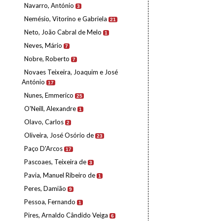
Navarro, António
3
Nemésio, Vitorino e Gabriela
21
Neto, João Cabral de Melo
1
Neves, Mário
7
Nobre, Roberto
7
Novaes Teixeira, Joaquim e José
António
17
Nunes, Emmerico
25
O'Neill, Alexandre
1
Olavo, Carlos
2
Oliveira, José Osório de
23
Paço D'Arcos
17
Pascoaes, Teixeira de
3
Pavia, Manuel Ribeiro de
1
Peres, Damião
9
Pessoa, Fernando
1
Pires, Arnaldo Cândido Veiga
6