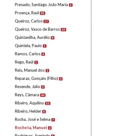
Presado, Santiago João Maria
2
Proença, Raúl
95
Queiroz, Carlos
17
Queiroz, Vasco de Barros
10
Quintanilha, Aurélio
9
Quintela, Paulo
1
Ramos, Carlos
4
Rego, Raúl
1
Reis, Manuel dos
3
Reparaz, Gonçalo (Filho)
3
Resende, Júlio
3
Reys, Câmara
44
Ribeiro, Aquilino
22
Ribeiro, Helder
5
Rocha, José e Selma
7
Rocheta, Manuel
4
Rodrigues, Armindo