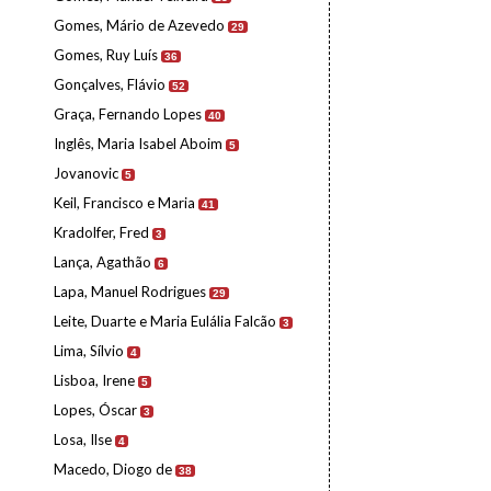
Gomes, Mário de Azevedo
29
Gomes, Ruy Luís
36
Gonçalves, Flávio
52
Graça, Fernando Lopes
40
Inglês, Maria Isabel Aboim
5
Jovanovic
5
Keil, Francisco e Maria
41
Kradolfer, Fred
3
Lança, Agathão
6
Lapa, Manuel Rodrigues
29
Leite, Duarte e Maria Eulália Falcão
3
Lima, Sílvio
4
Lisboa, Irene
5
Lopes, Óscar
3
Losa, Ilse
4
Macedo, Diogo de
38