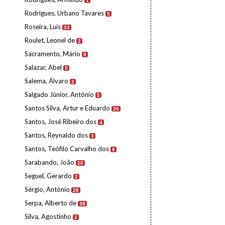
1
Rodrigues, Urbano Tavares
5
Roseira, Luís
33
Roulet, Leonel de
2
Sacramento, Mário
8
Salazar, Abel
5
Salema, Álvaro
2
Salgado Júnior, António
5
Santos Silva, Artur e Eduardo
26
Santos, José Ribeiro dos
4
Santos, Reynaldo dos
3
Santos, Teófilo Carvalho dos
8
Sarabando, João
20
Seguel, Gerardo
2
Sérgio, António
28
Serpa, Alberto de
38
Silva, Agostinho
2