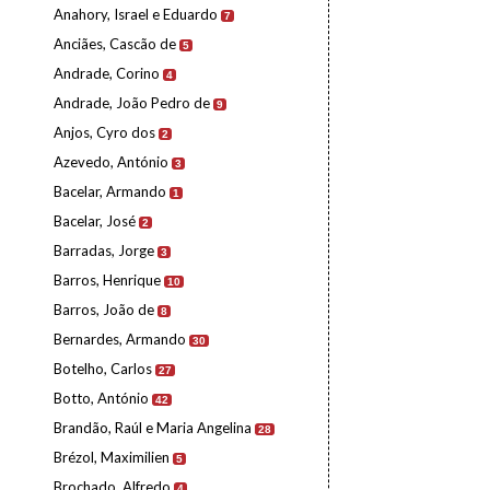
Anahory, Israel e Eduardo
7
Anciães, Cascão de
5
Andrade, Corino
4
Andrade, João Pedro de
9
Anjos, Cyro dos
2
Azevedo, António
3
Bacelar, Armando
1
Bacelar, José
2
Barradas, Jorge
3
Barros, Henrique
10
Barros, João de
8
Bernardes, Armando
30
Botelho, Carlos
27
Botto, António
42
Brandão, Raúl e Maria Angelina
28
Brézol, Maximilien
5
Brochado, Alfredo
4