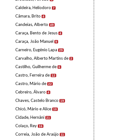
Caldeira, Heliodoro
7
Câmara, Brito
4
Candeias, Alberto
49
Caraça, Bento de Jesus
4
Caraça, João Manuel
9
Carneiro, Eugénio Lapa
29
Carvalho, Alberto Martins de
2
Castilho, Guilherme de
6
Castro, Ferreira de
12
Castro, Mário de
22
Cebreiro, Álvaro
4
Chaves, Castelo Branco
19
Chicó, Mário e Alice
10
Cidade, Hernâni
21
Colaço, Rey
16
Correia, João de Araújo
11