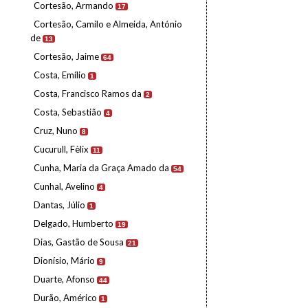
Cortesão, Armando
17
Cortesão, Camilo e Almeida, António
de
13
Cortesão, Jaime
64
Costa, Emílio
1
Costa, Francisco Ramos da
2
Costa, Sebastião
4
Cruz, Nuno
8
Cucurull, Fèlix
11
Cunha, Maria da Graça Amado da
54
Cunhal, Avelino
4
Dantas, Júlio
1
Delgado, Humberto
19
Dias, Gastão de Sousa
21
Dionísio, Mário
9
Duarte, Afonso
44
Durão, Américo
1