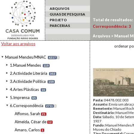
ARQUIVOS
GUIAS DE PESQUISA
Total de resultados:
PROJETO
PARCERIAS
Correspondência:
3
Arquivos
>
Manuel M
Voltar aos arquivos
ordenar po
Manuel Mendes/MNAC
4217
I
1.Manuel Mendes
119
2.Actividade Literária
302
3.Actividade Política
159
4.Artes Plásticas
16
5.Imprensa
65
Pasta:
04478.002.003
Assunto:
Envia um abraço
6.Correspondência
2711
I
Remetente:
Manuel Roch
Destinatário:
Manuel Me
Affonso, Sarah
21
Data:
Sábado, 10 de Sete
1927
Almeida, César de
12
Fundo:
Manuel Mendes/
Museu do Chiado
Amaro, Carlos
1
Tipo Documental:
Corre