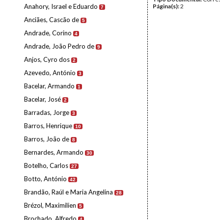
Anahory, Israel e Eduardo
Página(s):
2
7
Anciães, Cascão de
5
Andrade, Corino
4
Andrade, João Pedro de
9
Anjos, Cyro dos
2
Azevedo, António
3
Bacelar, Armando
1
Bacelar, José
2
Barradas, Jorge
3
Barros, Henrique
10
Barros, João de
8
Bernardes, Armando
30
Botelho, Carlos
27
Botto, António
42
Brandão, Raúl e Maria Angelina
28
Brézol, Maximilien
5
Brochado, Alfredo
4