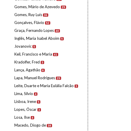
Gomes, Mário de Azevedo
29
Gomes, Ruy Luís
36
Gonçalves, Flávio
52
Graça, Fernando Lopes
40
Inglês, Maria Isabel Aboim
5
Jovanovic
5
Keil, Francisco e Maria
41
Kradolfer, Fred
3
Lança, Agathão
6
Lapa, Manuel Rodrigues
29
Leite, Duarte e Maria Eulália Falcão
3
Lima, Sílvio
4
Lisboa, Irene
5
Lopes, Óscar
3
Losa, Ilse
4
Macedo, Diogo de
38