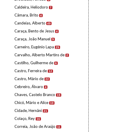
Caldeira, Heliodoro
7
Câmara, Brito
4
Candeias, Alberto
49
Caraça, Bento de Jesus
4
Caraça, João Manuel
9
Carneiro, Eugénio Lapa
29
Carvalho, Alberto Martins de
2
Castilho, Guilherme de
6
Castro, Ferreira de
12
Castro, Mário de
22
Cebreiro, Álvaro
4
Chaves, Castelo Branco
19
Chicó, Mário e Alice
10
Cidade, Hernâni
21
Colaço, Rey
16
Correia, João de Araújo
11