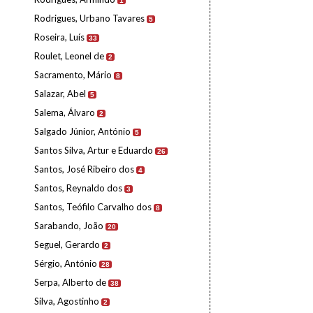
1
Rodrigues, Urbano Tavares
5
Roseira, Luís
33
Roulet, Leonel de
2
Sacramento, Mário
8
Salazar, Abel
5
Salema, Álvaro
2
Salgado Júnior, António
5
Santos Silva, Artur e Eduardo
26
Santos, José Ribeiro dos
4
Santos, Reynaldo dos
3
Santos, Teófilo Carvalho dos
8
Sarabando, João
20
Seguel, Gerardo
2
Sérgio, António
28
Serpa, Alberto de
38
Silva, Agostinho
2