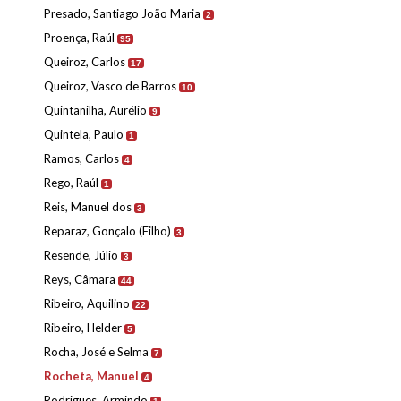
Presado, Santiago João Maria
2
Proença, Raúl
95
Queiroz, Carlos
17
Queiroz, Vasco de Barros
10
Quintanilha, Aurélio
9
Quintela, Paulo
1
Ramos, Carlos
4
Rego, Raúl
1
Reis, Manuel dos
3
Reparaz, Gonçalo (Filho)
3
Resende, Júlio
3
Reys, Câmara
44
Ribeiro, Aquilino
22
Ribeiro, Helder
5
Rocha, José e Selma
7
Rocheta, Manuel
4
Rodrigues, Armindo