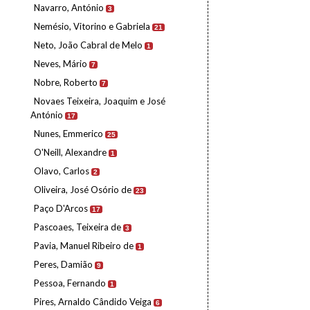
Navarro, António
3
Nemésio, Vitorino e Gabriela
21
Neto, João Cabral de Melo
1
Neves, Mário
7
Nobre, Roberto
7
Novaes Teixeira, Joaquim e José
António
17
Nunes, Emmerico
25
O'Neill, Alexandre
1
Olavo, Carlos
2
Oliveira, José Osório de
23
Paço D'Arcos
17
Pascoaes, Teixeira de
3
Pavia, Manuel Ribeiro de
1
Peres, Damião
9
Pessoa, Fernando
1
Pires, Arnaldo Cândido Veiga
6