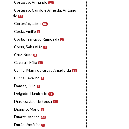
Cortesão, Armando
17
Cortesão, Camilo e Almeida, António
de
13
Cortesão, Jaime
64
Costa, Emílio
1
Costa, Francisco Ramos da
2
Costa, Sebastião
4
Cruz, Nuno
8
Cucurull, Fèlix
11
Cunha, Maria da Graça Amado da
54
Cunhal, Avelino
4
Dantas, Júlio
1
Delgado, Humberto
19
Dias, Gastão de Sousa
21
Dionísio, Mário
9
Duarte, Afonso
44
Durão, Américo
1