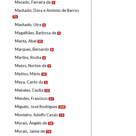
Macedo, Ferreira de
5
Machado, Dora e António de Barros
71
Machado, Utra
3
Magalhães, Barbosa de
4
Manta, Abel
39
Marques, Bernardo
8
Martins, Rocha
4
Matos, Norton de
3
Mattos, Mário
16
Maya, Canto da
3
Meireles, Cecília
15
Mendes, Francisco
17
Miguéis, José Rodrigues
105
Monteiro, Adolfo Casais
13
Morais, Ângelo de
16
Morais, Jaime de
76