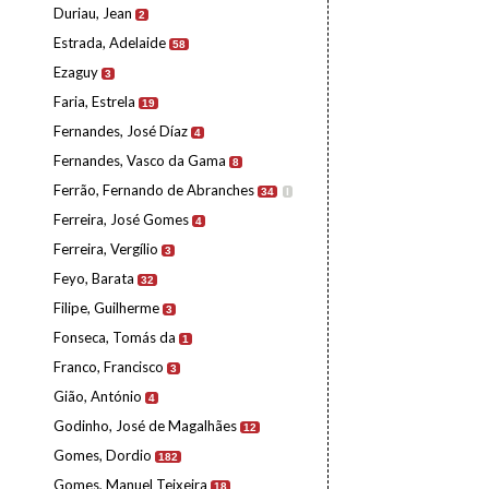
Duriau, Jean
2
Estrada, Adelaide
58
Ezaguy
3
Faria, Estrela
19
Fernandes, José Díaz
4
Fernandes, Vasco da Gama
8
Ferrão, Fernando de Abranches
34
I
Ferreira, José Gomes
4
Ferreira, Vergílio
3
Feyo, Barata
32
Filipe, Guilherme
3
Fonseca, Tomás da
1
Franco, Francisco
3
Gião, António
4
Godinho, José de Magalhães
12
Gomes, Dordio
182
Gomes, Manuel Teixeira
18