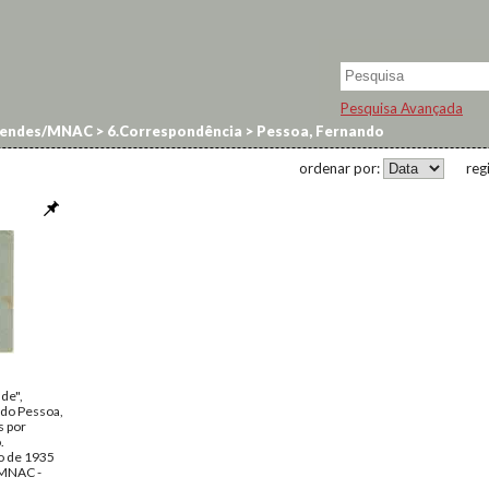
Pesquisa Avançada
endes/MNAC
>
6.Correspondência
>
Pessoa, Fernando
ordenar por:
reg
de",
ndo Pessoa,
s por
.
o de 1935
MNAC -