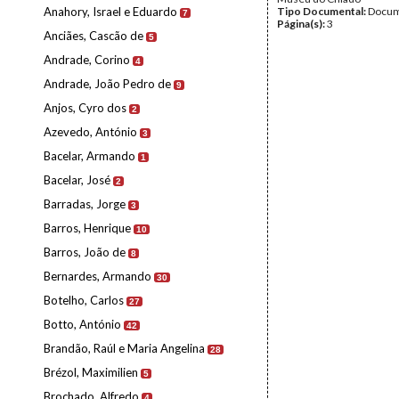
Anahory, Israel e Eduardo
Tipo Documental:
Docum
7
Página(s):
3
Anciães, Cascão de
5
Andrade, Corino
4
Andrade, João Pedro de
9
Anjos, Cyro dos
2
Azevedo, António
3
Bacelar, Armando
1
Bacelar, José
2
Barradas, Jorge
3
Barros, Henrique
10
Barros, João de
8
Bernardes, Armando
30
Botelho, Carlos
27
Botto, António
42
Brandão, Raúl e Maria Angelina
28
Brézol, Maximilien
5
Brochado, Alfredo
4