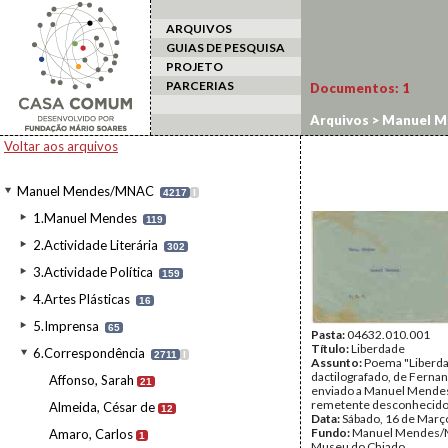
ARQUIVOS
GUIAS DE PESQUISA
PROJETO
PARCERIAS
Documentos:
1
Arquivos
>
Manuel M
Voltar aos arquivos
Manuel Mendes/MNAC
4217
I
1.Manuel Mendes
119
2.Actividade Literária
302
3.Actividade Política
159
4.Artes Plásticas
16
5.Imprensa
65
Pasta:
04632.010.001
Título:
Liberdade
6.Correspondência
2711
I
Assunto:
Poema "Liberda
dactilografado, de Ferna
Affonso, Sarah
21
enviado a Manuel Mende
remetente desconhecido
Almeida, César de
12
Data:
Sábado, 16 de Març
Fundo:
Manuel Mendes/
Amaro, Carlos
1
Museu do Chiado