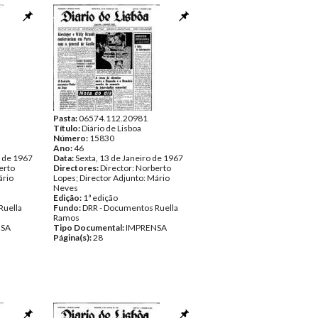
Pasta:
06574.112.20981
Título:
Diário de Lisboa
Número:
15830
Ano:
46
o de 1967
Data:
Sexta, 13 de Janeiro de 1967
erto
Directores:
Director: Norberto
ário
Lopes; Director Adjunto: Mário
Neves
Edição:
1ª edição
Ruella
Fundo:
DRR - Documentos Ruella
Ramos
NSA
Tipo Documental:
IMPRENSA
Página(s):
28