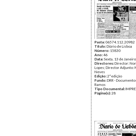
Pasta:
06574.112.20982
Título:
Diário de Lisboa
Número:
15830
Ano:
46
Data:
Sexta, 13 de Janeir
Directores:
Director: No
Lopes; Director Adjunto: 
Neves
Edição:
2ª edição
Fundo:
DRR - Documentos
Ramos
Tipo Documental:
IMPR
Página(s):
28