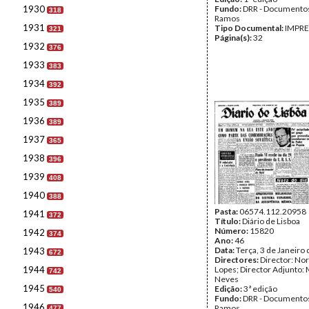
1930
Fundo:
DRR - Documentos
318
Ramos
1931
Tipo Documental:
IMPR
321
Página(s):
32
1932
376
1933
383
1934
392
1935
389
1936
389
1937
365
1938
396
1939
408
1940
388
Pasta:
06574.112.20958
1941
372
Título:
Diário de Lisboa
Número:
15820
1942
374
Ano:
46
Data:
Terça, 3 de Janeiro
1943
672
Directores:
Director: No
1944
Lopes; Director Adjunto: 
742
Neves
1945
Edição:
3ª edição
540
Fundo:
DRR - Documentos
1946
Ramos
477