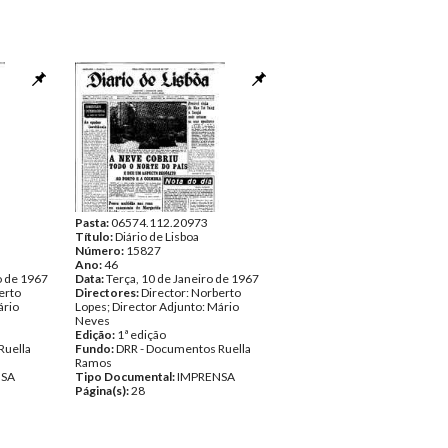
Pasta:
06574.112.20973
Título:
Diário de Lisboa
Número:
15827
Ano:
46
o de 1967
Data:
Terça, 10 de Janeiro de 1967
erto
Directores:
Director: Norberto
ário
Lopes; Director Adjunto: Mário
Neves
Edição:
1ª edição
Ruella
Fundo:
DRR - Documentos Ruella
Ramos
NSA
Tipo Documental:
IMPRENSA
Página(s):
28