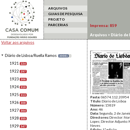
ARQUIVOS
GUIAS DE PESQUISA
PROJETO
PARCERIAS
Imprensa:
859
Arquivos
>
Diário de
Voltar aos arquivos
Diário de Lisboa/Ruella Ramos
30081
I
1921
224
1922
297
1923
306
1924
310
1925
313
Pasta:
06574.112.20954
Título:
Diário de Lisboa
1926
308
Número:
15819
Ano:
46
1927
304
Data:
Segunda, 2 de Jane
Directores:
Director: No
1928
355
Lopes; Director Adjunto: 
Neves
1929
347
Edição:
1ª edição