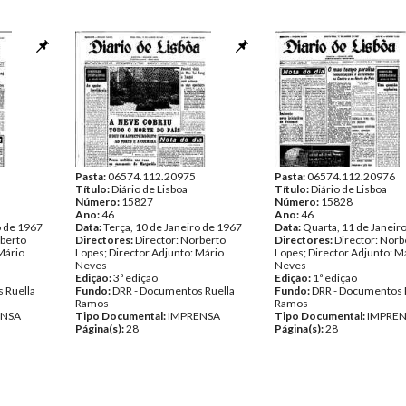
Pasta:
06574.112.20975
Pasta:
06574.112.20976
Título:
Diário de Lisboa
Título:
Diário de Lisboa
Número:
15827
Número:
15828
Ano:
46
Ano:
46
o de 1967
Data:
Terça, 10 de Janeiro de 1967
Data:
Quarta, 11 de Janeir
rberto
Directores:
Director: Norberto
Directores:
Director: Norb
Mário
Lopes; Director Adjunto: Mário
Lopes; Director Adjunto: M
Neves
Neves
Edição:
3ª edição
Edição:
1ª edição
 Ruella
Fundo:
DRR - Documentos Ruella
Fundo:
DRR - Documentos 
Ramos
Ramos
ENSA
Tipo Documental:
IMPRENSA
Tipo Documental:
IMPRE
Página(s):
28
Página(s):
28