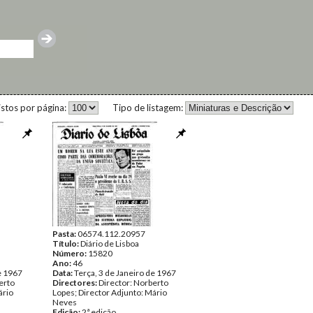
istos por página:
Tipo de listagem:
Pasta:
06574.112.20957
Título:
Diário de Lisboa
Número:
15820
Ano:
46
e 1967
Data:
Terça, 3 de Janeiro de 1967
erto
Directores:
Director: Norberto
ário
Lopes; Director Adjunto: Mário
Neves
Edição:
2ª edição