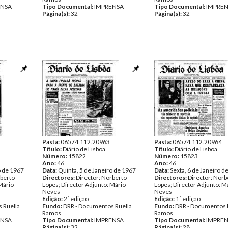
ENSA
Tipo Documental:
IMPRENSA
Tipo Documental:
IMPRE
Página(s):
32
Página(s):
32
Pasta:
06574.112.20963
Pasta:
06574.112.20964
Título:
Diário de Lisboa
Título:
Diário de Lisboa
Número:
15822
Número:
15823
Ano:
46
Ano:
46
o de 1967
Data:
Quinta, 5 de Janeiro de 1967
Data:
Sexta, 6 de Janeiro d
rberto
Directores:
Director: Norberto
Directores:
Director: Norb
Mário
Lopes; Director Adjunto: Mário
Lopes; Director Adjunto: M
Neves
Neves
Edição:
2ª edição
Edição:
1ª edição
 Ruella
Fundo:
DRR - Documentos Ruella
Fundo:
DRR - Documentos 
Ramos
Ramos
ENSA
Tipo Documental:
IMPRENSA
Tipo Documental:
IMPRE
Página(s):
32
Página(s):
28