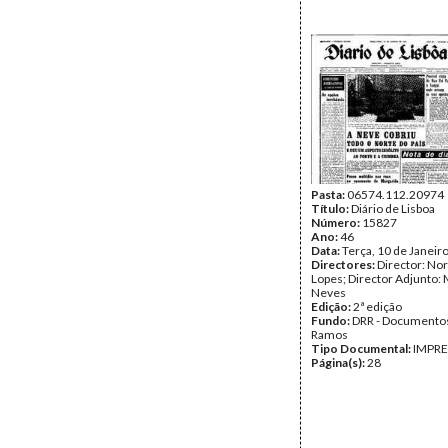
Pasta:
06574.112.20974
Título:
Diário de Lisboa
Número:
15827
Ano:
46
Data:
Terça, 10 de Janeir
Directores:
Director: No
Lopes; Director Adjunto: 
Neves
Edição:
2ª edição
Fundo:
DRR - Documentos
Ramos
Tipo Documental:
IMPR
Página(s):
28