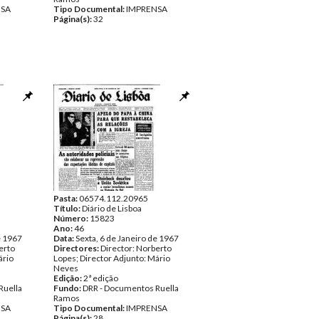
NSA
Tipo Documental:
IMPRENSA
Página(s):
32
Pasta:
06574.112.20965
Título:
Diário de Lisboa
Número:
15823
Ano:
46
e 1967
Data:
Sexta, 6 de Janeiro de 1967
erto
Directores:
Director: Norberto
ário
Lopes; Director Adjunto: Mário
Neves
Edição:
2ª edição
Ruella
Fundo:
DRR - Documentos Ruella
Ramos
NSA
Tipo Documental:
IMPRENSA
Página(s):
28