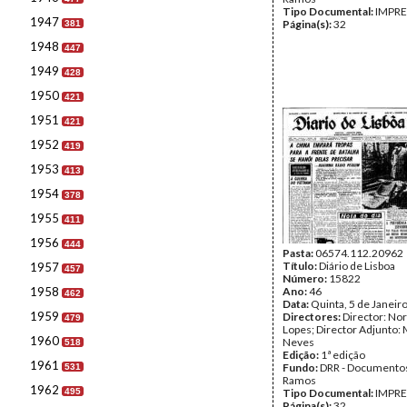
Tipo Documental:
IMPR
1947
Página(s):
32
381
1948
447
1949
428
1950
421
1951
421
1952
419
1953
413
1954
378
1955
411
1956
444
Pasta:
06574.112.20962
Título:
Diário de Lisboa
1957
457
Número:
15822
1958
Ano:
46
462
Data:
Quinta, 5 de Janeir
1959
Directores:
Director: No
479
Lopes; Director Adjunto: 
1960
Neves
518
Edição:
1ª edição
1961
Fundo:
DRR - Documentos
531
Ramos
1962
495
Tipo Documental:
IMPR
Página(s):
32