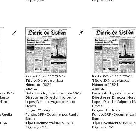
Pasta:
06574.112.20967
Pasta:
06574.112.20968
Título:
Diário de Lisboa
Título:
Diário de Lisboa
Número:
15824
Número:
15824
Ano:
46
Ano:
46
o de 1967
Data:
Sábado, 7 de Janeiro de 1967
Data:
Sábado, 7 de Janeiro
rberto
Directores:
Director: Norberto
Directores:
Director: Norb
Mário
Lopes; Director Adjunto: Mário
Lopes; Director Adjunto: M
Neves
Neves
Edição:
2ª edição
Edição:
3ª edição
 Ruella
Fundo:
DRR - Documentos Ruella
Fundo:
DRR - Documentos 
Ramos
Ramos
ENSA
Tipo Documental:
IMPRENSA
Tipo Documental:
IMPRE
Página(s):
36
Página(s):
36