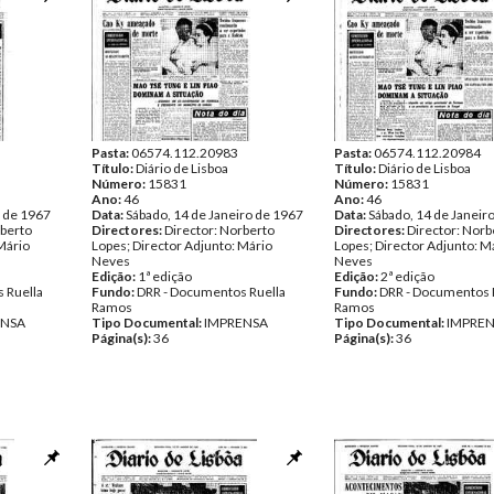
Pasta:
06574.112.20983
Pasta:
06574.112.20984
Título:
Diário de Lisboa
Título:
Diário de Lisboa
Número:
15831
Número:
15831
Ano:
46
Ano:
46
o de 1967
Data:
Sábado, 14 de Janeiro de 1967
Data:
Sábado, 14 de Janeir
rberto
Directores:
Director: Norberto
Directores:
Director: Norb
Mário
Lopes; Director Adjunto: Mário
Lopes; Director Adjunto: M
Neves
Neves
Edição:
1ª edição
Edição:
2ª edição
 Ruella
Fundo:
DRR - Documentos Ruella
Fundo:
DRR - Documentos 
Ramos
Ramos
ENSA
Tipo Documental:
IMPRENSA
Tipo Documental:
IMPRE
Página(s):
36
Página(s):
36