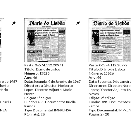
Pasta:
06574.112.20971
Pasta:
06574.112.20972
Título:
Diário de Lisboa
Título:
Diário de Lisboa
Número:
15826
Número:
15826
Ano:
46
Ano:
46
iro de 1967
Data:
Segunda, 9 de Janeiro de 1967
Data:
Segunda, 9 de Janeir
rberto
Directores:
Director: Norberto
Directores:
Director: Norb
Mário
Lopes; Director Adjunto: Mário
Lopes; Director Adjunto: M
Neves
Neves
Edição:
1ª edição
Edição:
2ª edição
 Ruella
Fundo:
DRR - Documentos Ruella
Fundo:
DRR - Documentos 
Ramos
Ramos
ENSA
Tipo Documental:
IMPRENSA
Tipo Documental:
IMPRE
Página(s):
28
Página(s):
28