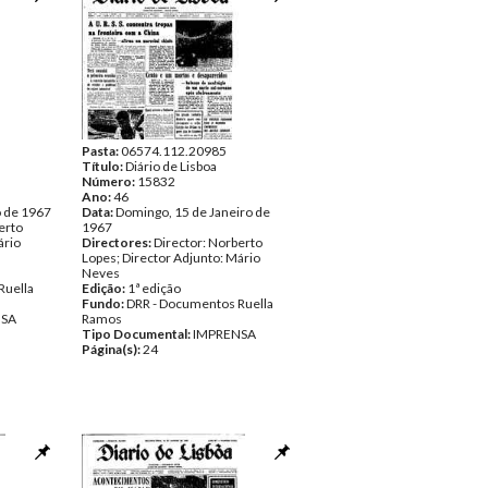
Pasta:
06574.112.20985
Título:
Diário de Lisboa
Número:
15832
Ano:
46
o de 1967
Data:
Domingo, 15 de Janeiro de
erto
1967
ário
Directores:
Director: Norberto
Lopes; Director Adjunto: Mário
Neves
Ruella
Edição:
1ª edição
Fundo:
DRR - Documentos Ruella
NSA
Ramos
Tipo Documental:
IMPRENSA
Página(s):
24