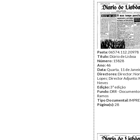
Pasta:
06574.112.20978
Título:
Diário de Lisboa
Número:
15828
Ano:
46
Data:
Quarta, 11 de Janei
Directores:
Director: No
Lopes; Director Adjunto: 
Neves
Edição:
3ª edição
Fundo:
DRR - Documentos
Ramos
Tipo Documental:
IMPR
Página(s):
28