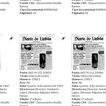
 Ruella
Fundo:
DRR - Documentos Ruella
Fundo:
DRR - Documentos 
Ramos
Ramos
ENSA
Tipo Documental:
IMPRENSA
Tipo Documental:
IMPRE
Página(s):
32
Página(s):
32
Pasta:
06574.112.20959
Pasta:
06574.112.20960
Título:
Diário de Lisboa
Título:
Diário de Lisboa
Número:
15821
Número:
15821
Ano:
46
Ano:
46
 de 1967
Data:
Quarta, 4 de Janeiro de 1967
Data:
Quarta, 4 de Janeiro
rberto
Directores:
Director: Norberto
Directores:
Director: Norb
Mário
Lopes; Director Adjunto: Mário
Lopes; Director Adjunto: M
Neves
Neves
Edição:
1ª edição
Edição:
2ª edição
 Ruella
Fundo:
DRR - Documentos Ruella
Fundo:
DRR - Documentos 
Ramos
Ramos