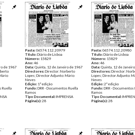
Pasta:
06574.112.20979
Pasta:
06574.112.20980
Título:
Diário de Lisboa
Título:
Diário de Lisboa
Número:
15829
Número:
15829
Ano:
46
Ano:
46
ro de 1967
Data:
Quinta, 12 de Janeiro de 1967
Data:
Quinta, 12 de Janeir
rberto
Directores:
Director: Norberto
Directores:
Director: Norb
Mário
Lopes; Director Adjunto: Mário
Lopes; Director Adjunto: M
Neves
Neves
Edição:
1ª edição
Edição:
2ª edição
 Ruella
Fundo:
DRR - Documentos Ruella
Fundo:
DRR - Documentos 
Ramos
Ramos
ENSA
Tipo Documental:
IMPRENSA
Tipo Documental:
IMPRE
Página(s):
28
Página(s):
28