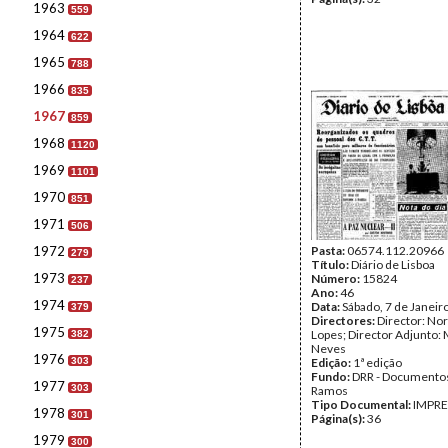
1963
559
1964
622
1965
788
1966
835
1967
859
1968
1120
1969
1101
1970
851
1971
506
1972
Pasta:
06574.112.20966
279
Título:
Diário de Lisboa
1973
Número:
15824
237
Ano:
46
1974
Data:
Sábado, 7 de Janeir
379
Directores:
Director: No
1975
Lopes; Director Adjunto: 
382
Neves
1976
303
Edição:
1ª edição
Fundo:
DRR - Documentos
1977
303
Ramos
Tipo Documental:
IMPR
1978
301
Página(s):
36
1979
300