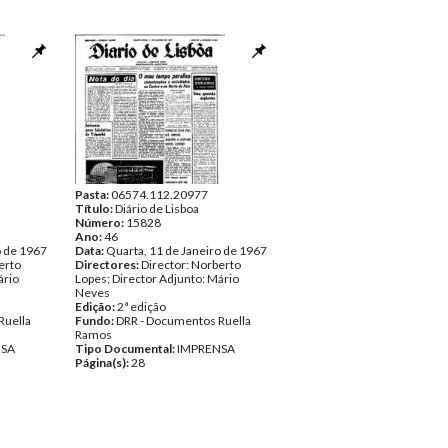
Pasta:
06574.112.20977
Título:
Diário de Lisboa
Número:
15828
Ano:
46
o de 1967
Data:
Quarta, 11 de Janeiro de 1967
erto
Directores:
Director: Norberto
ário
Lopes; Director Adjunto: Mário
Neves
Edição:
2ª edição
Ruella
Fundo:
DRR - Documentos Ruella
Ramos
NSA
Tipo Documental:
IMPRENSA
Página(s):
28