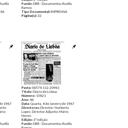
Ruella
Fundo:
DRR - Documentos Ruella
Ramos
NSA
Tipo Documental:
IMPRENSA
Página(s):
32
Pasta:
06574.112.20961
Título:
Diário de Lisboa
Número:
15821
Ano:
46
 de 1967
Data:
Quarta, 4 de Janeiro de 1967
erto
Directores:
Director: Norberto
ário
Lopes; Director Adjunto: Mário
Neves
Edição:
3ª edição
Ruella
Fundo:
DRR - Documentos Ruella
Ramos