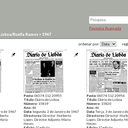
Pesquisa Avançada
 Lisboa/Ruella Ramos
>
1967
ordenar por:
reg
Pasta:
06574.112.20955
Pasta:
06574.112.20956
Título:
Diário de Lisboa
Título:
Diário de Lisboa
Número:
15819
Número:
15820
Ano:
46
Ano:
46
iro de 1967
Data:
Segunda, 2 de Janeiro de 1967
Data:
Terça, 3 de Janeiro d
rberto
Directores:
Director: Norberto
Directores:
Director: Norb
Mário
Lopes; Director Adjunto: Mário
Lopes; Director Adjunto: M
Neves
Neves
Edição:
2ª edição
Edição:
1ª edição