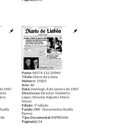
Pasta:
06574.112.20969
Título:
Diário de Lisboa
Número:
15825
Ano:
46
 de 1967
Data:
Domingo, 8 de Janeiro de 1967
erto
Directores:
Director: Norberto
ário
Lopes; Director Adjunto: Mário
Neves
Edição:
1ª edição
Ruella
Fundo:
DRR - Documentos Ruella
Ramos
NSA
Tipo Documental:
IMPRENSA
Página(s):
24