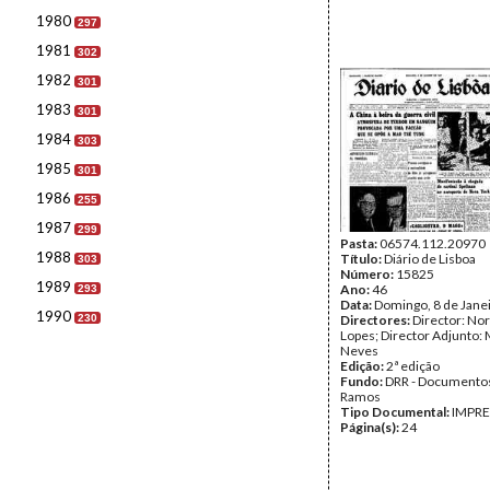
1980
297
1981
302
1982
301
1983
301
1984
303
1985
301
1986
255
1987
299
Pasta:
06574.112.20970
1988
Título:
Diário de Lisboa
303
Número:
15825
1989
Ano:
46
293
Data:
Domingo, 8 de Jane
1990
230
Directores:
Director: No
Lopes; Director Adjunto: 
Neves
Edição:
2ª edição
Fundo:
DRR - Documentos
Ramos
Tipo Documental:
IMPR
Página(s):
24