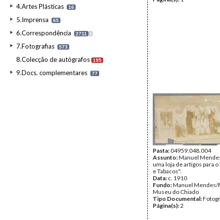
4.Artes Plásticas
16
5.Imprensa
65
6.Correspondência
2711
I
7.Fotografias
573
8.Colecção de autógrafos
195
9.Docs. complementares
77
Pasta:
04959.048.004
Assunto:
Manuel Mendes 
uma loja de artigos para o 
e Tabacos".
Data:
c. 1910
Fundo:
Manuel Mendes
Museu do Chiado
Tipo Documental:
Fotogr
Página(s):
2