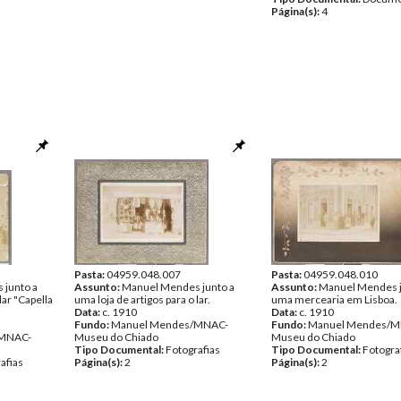
Página(s):
4
Pasta:
04959.048.007
Pasta:
04959.048.010
junto a
Assunto:
Manuel Mendes junto a
Assunto:
Manuel Mendes j
lar "Capella
uma loja de artigos para o lar.
uma mercearia em Lisboa.
Data:
c. 1910
Data:
c. 1910
Fundo:
Manuel Mendes/MNAC-
Fundo:
Manuel Mendes/M
/MNAC-
Museu do Chiado
Museu do Chiado
Tipo Documental:
Fotografias
Tipo Documental:
Fotogra
afias
Página(s):
2
Página(s):
2