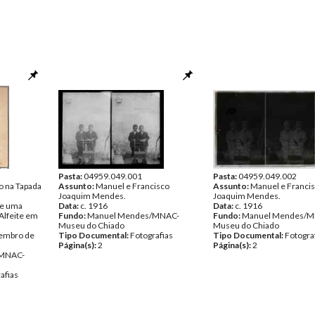
Pasta:
04959.049.001
Pasta:
04959.049.002
o na Tapada
Assunto:
Manuel e Francisco
Assunto:
Manuel e Franci
Joaquim Mendes.
Joaquim Mendes.
de uma
Data:
c. 1916
Data:
c. 1916
Alfeite em
Fundo:
Manuel Mendes/MNAC-
Fundo:
Manuel Mendes/M
Museu do Chiado
Museu do Chiado
tembro de
Tipo Documental:
Fotografias
Tipo Documental:
Fotogra
Página(s):
2
Página(s):
2
/MNAC-
afias