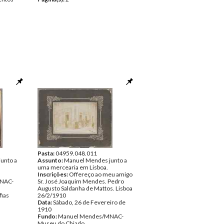
Pasta:
04959.048.011
unto a
Assunto:
Manuel Mendes junto a
uma mercearia em Lisboa.
Inscrições:
Offereço ao meu amigo
NAC-
Sr. José Joaquim Mendes. Pedro
Augusto Saldanha de Mattos. Lisboa
fias
26/2/1910
Data:
Sábado, 26 de Fevereiro de
1910
Fundo:
Manuel Mendes/MNAC-
Museu do Chiado