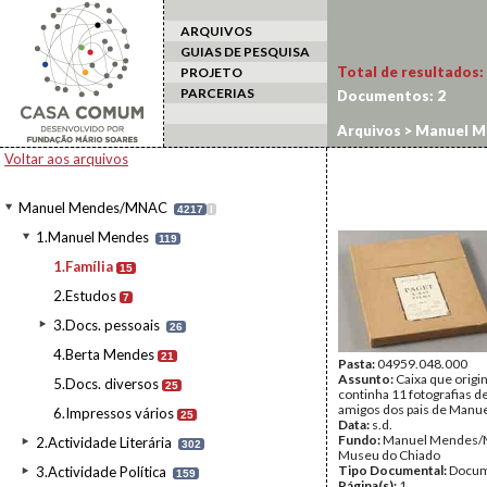
ARQUIVOS
GUIAS DE PESQUISA
Total de resultados:
PROJETO
PARCERIAS
Documentos:
2
Arquivos
>
Manuel M
Voltar aos arquivos
Manuel Mendes/MNAC
4217
I
1.Manuel Mendes
119
1.Família
15
2.Estudos
7
3.Docs. pessoais
26
4.Berta Mendes
21
Pasta:
04959.048.000
Assunto:
Caixa que orig
5.Docs. diversos
25
continha 11 fotografias de
amigos dos pais de Manu
6.Impressos vários
25
Data:
s.d.
Fundo:
Manuel Mendes
2.Actividade Literária
302
Museu do Chiado
Tipo Documental:
Docum
3.Actividade Política
159
Página(s):
1