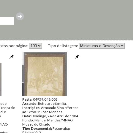
istos por página:
Tipo de listagem:
Pasta:
04959.048.003
 que
Assunto:
Retrato de família.
 chapa de
Inscrições:
Armando Silva offerece
el e
ao Exmo Sr. José Mendes
.
Data:
Domingo, 24 de Abril de 1904
Fundo:
Manuel Mendes/MNAC-
NAC-
Museu do Chiado
Tipo Documental:
Fotografias
ntos
Página(s):
2