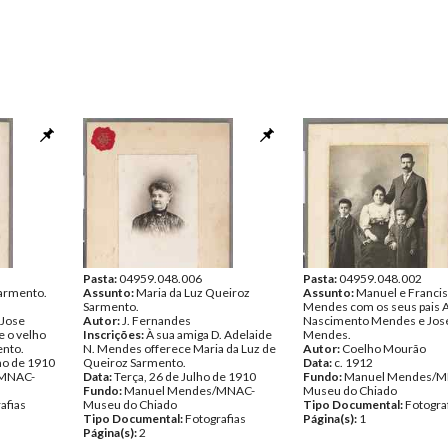
Pasta:
04959.048.006
Pasta:
04959.048.002
Sarmento.
Assunto:
Maria da Luz Queiroz
Assunto:
Manuel e Franci
Sarmento.
Mendes com os seus pais 
 Jose
Autor:
J. Fernandes
Nascimento Mendes e Jos
 o velho
Inscrições:
À sua amiga D. Adelaide
Mendes.
ento.
N. Mendes offerece Maria da Luz de
Autor:
Coelho Mourão
ho de 1910
Queiroz Sarmento.
Data:
c. 1912
/MNAC-
Data:
Terça, 26 de Julho de 1910
Fundo:
Manuel Mendes/M
Fundo:
Manuel Mendes/MNAC-
Museu do Chiado
afias
Museu do Chiado
Tipo Documental:
Fotogra
Tipo Documental:
Fotografias
Página(s):
1
Página(s):
2