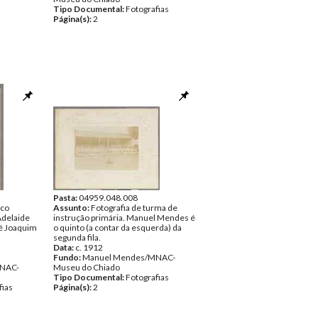
Tipo Documental:
Fotografias
Página(s):
2
Pasta:
04959.048.008
sco
Assunto:
Fotografia de turma de
Adelaide
instrução primária. Manuel Mendes é
é Joaquim
o quinto (a contar da esquerda) da
segunda fila.
Data:
c. 1912
Fundo:
Manuel Mendes/MNAC-
NAC-
Museu do Chiado
Tipo Documental:
Fotografias
fias
Página(s):
2