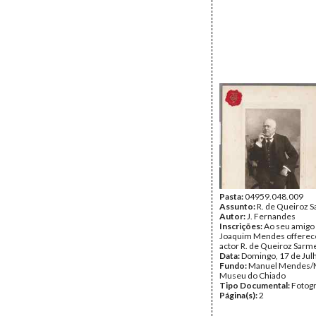
Pasta:
04959.048.009
Assunto:
R. de Queiroz 
Autor:
J. Fernandes
Inscrições:
Ao seu amigo
Joaquim Mendes offerece
actor R. de Queiroz Sarm
Data:
Domingo, 17 de Jul
Fundo:
Manuel Mendes
Museu do Chiado
Tipo Documental:
Fotogr
Página(s):
2