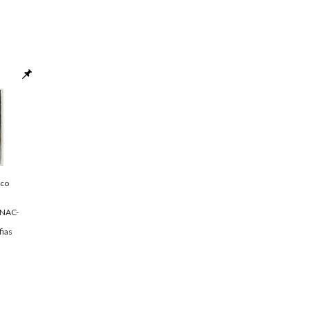
sco
NAC-
fias