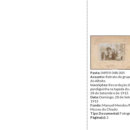
Pasta:
04959.048.005
Assunto:
Retrato de grup
do Alfeite.
Inscrições:
Recordação 
pandiguinha na tapada do 
28 de Setembro de 1913.
Data:
Domingo, 28 de Se
1913
Fundo:
Manuel Mendes
Museu do Chiado
Tipo Documental:
Fotogr
Página(s):
2