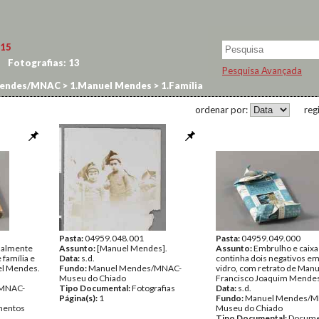
15
Fotografias:
13
Pesquisa Avançada
endes/MNAC
>
1.Manuel Mendes
>
1.Família
ordenar por:
reg
Pasta:
04959.048.001
Pasta:
04959.049.000
inalmente
Assunto:
[Manuel Mendes].
Assunto:
Embrulho e caixa
 família e
Data:
s.d.
continha dois negativos em
el Mendes.
Fundo:
Manuel Mendes/MNAC-
vidro, com retrato de Manu
Museu do Chiado
Francisco Joaquim Mendes
/MNAC-
Tipo Documental:
Fotografias
Data:
s.d.
Página(s):
1
Fundo:
Manuel Mendes/M
entos
Museu do Chiado
Tipo Documental:
Docume