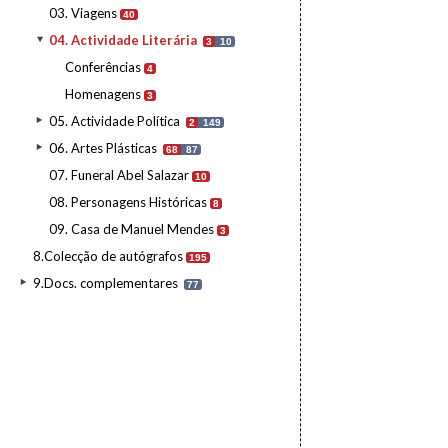
03. Viagens
40
04. Actividade Literária
3
10
Conferências
4
Homenagens
3
05. Actividade Política
2
149
06. Artes Plásticas
68
87
07. Funeral Abel Salazar
10
08. Personagens Históricas
8
09. Casa de Manuel Mendes
3
8.Colecção de autógrafos
195
9.Docs. complementares
77