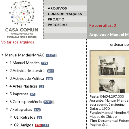
ARQUIVOS
GUIAS DE PESQUISA
PROJETO
PARCERIAS
Fotografias:
3
Arquivos
>
Manuel M
Voltar aos arquivos
ordenar po
Manuel Mendes/MNAC
4217
I
1.Manuel Mendes
119
2.Actividade Literária
302
3.Actividade Política
159
4.Artes Plásticas
16
5.Imprensa
65
Pasta:
04654.297.000
Assunto:
Manuel Mende
6.Correspondência
2711
I
escrevendo à máquina.
Data:
c. 1950
7.Fotografias
573
Fundo:
Manuel Mendes/
Museu do Chiado
01. Retratos
85
Tipo Documental:
Fotogr
Página(s):
1
02. Amigos
178
181