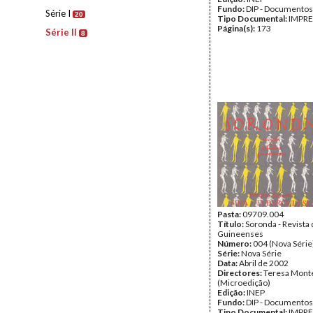
Fundo:
DIP - Documentos
Série I
20
Tipo Documental:
IMPR
Página(s):
173
Série II
8
Pasta:
09709.004
Título:
Soronda - Revista
Guineenses
Número:
004 (Nova Série
Série:
Nova Série
Data:
Abril de 2002
Directores:
Teresa Mont
(Microedição)
Edição:
INEP
Fundo:
DIP - Documentos
Tipo Documental:
IMPR