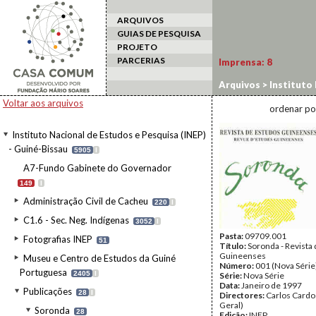
ARQUIVOS
GUIAS DE PESQUISA
PROJETO
PARCERIAS
Imprensa:
8
Arquivos
>
Instituto 
II
Voltar aos arquivos
ordenar po
Instituto Nacional de Estudos e Pesquisa (INEP)
- Guiné-Bissau
5905
I
A7-Fundo Gabinete do Governador
149
I
Administração Civil de Cacheu
220
I
C1.6 - Sec. Neg. Indígenas
3052
I
Pasta:
09709.001
Fotografias INEP
51
Título:
Soronda - Revista
Guineenses
Museu e Centro de Estudos da Guiné
Número:
001 (Nova Série
Portuguesa
2405
I
Série:
Nova Série
Data:
Janeiro de 1997
Publicações
28
I
Directores:
Carlos Cardo
Geral)
Soronda
28
Edição:
INEP