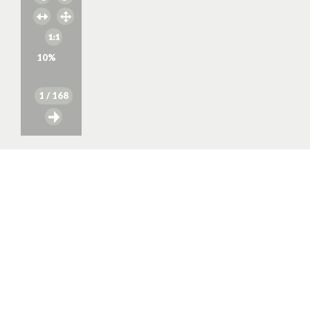
10
%
1
/ 168