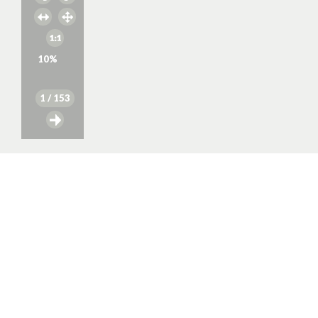
10
%
1
/ 153