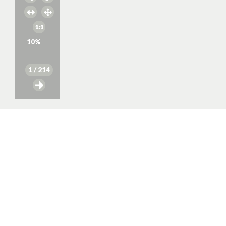
10
%
1
/ 214