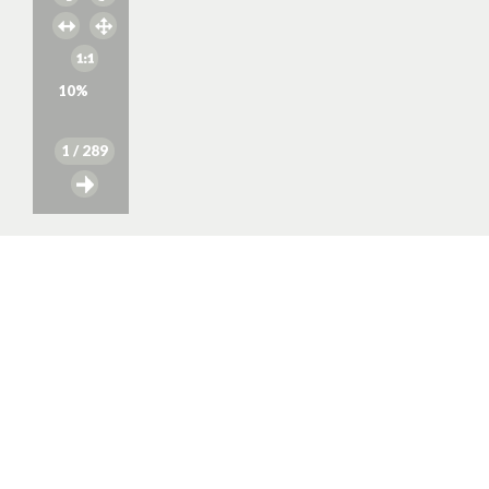
10
%
1
/ 289