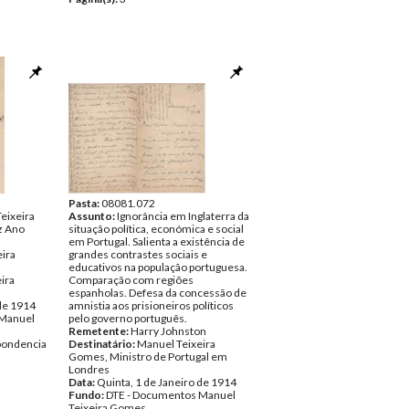
Pasta:
08081.072
Teixeira
Assunto:
Ignorância em Inglaterra da
z Ano
situação política, económica e social
em Portugal. Salienta a existência de
eira
grandes contrastes sociais e
educativos na população portuguesa.
ira
Comparação com regiões
espanholas. Defesa da concessão de
 de 1914
amnistia aos prisioneiros políticos
 Manuel
pelo governo português.
Remetente:
Harry Johnston
pondencia
Destinatário:
Manuel Teixeira
Gomes, Ministro de Portugal em
Londres
Data:
Quinta, 1 de Janeiro de 1914
Fundo:
DTE - Documentos Manuel
Teixeira Gomes