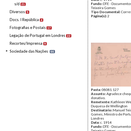
s/d
Fundo:
DTE - Documento
21
Teixeira Gomes
Diversos
Tipo Documental:
Corre
5
Página(s):
2
Docs. I República
4
Fotografias e Postais
17
Legação de Portugal em Londres
22
Recortes/Imprensa
9
Sociedade das Nações
66
Pasta:
08081.127
Assunto:
Agradece cheq
donativo.
Remetente:
Kathleen Wel
Duquesa de Wellington
Destinatário:
Manuel Tei
Gomes, Ministro de Port
Londres
Data:
c. 1914
Fundo:
DTE - Documento
Teixeira Gomes