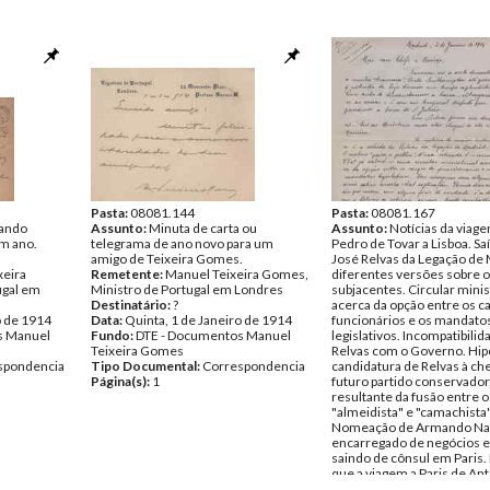
Pasta:
08081.144
Pasta:
08081.167
iando
Assunto:
Minuta de carta ou
Assunto:
Notícias da viag
m ano.
telegrama de ano novo para um
Pedro de Tovar a Lisboa. Sa
amigo de Teixeira Gomes.
José Relvas da Legação de 
xeira
Remetente:
Manuel Teixeira Gomes,
diferentes versões sobre 
ugal em
Ministro de Portugal em Londres
subjacentes. Circular minis
Destinatário:
?
acerca da opção entre os c
o de 1914
Data:
Quinta, 1 de Janeiro de 1914
funcionários e os mandato
s Manuel
Fundo:
DTE - Documentos Manuel
legislativos. Incompatibilid
Teixeira Gomes
Relvas com o Governo. Hip
spondencia
Tipo Documental:
Correspondencia
candidatura de Relvas à che
Página(s):
1
futuro partido conservador
resultante da fusão entre o
"almeidista" e "camachista"
Nomeação de Armando Nav
encarregado de negócios 
saindo de cônsul em Paris.
que a viagem a Paris de An
Macieira o deixou indispos