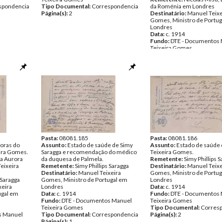
spondencia
Tipo Documental:
Correspondencia
da Roménia em Londres
Página(s):
2
Destinatário:
Manuel Teixe
Gomes, Ministro de Portug
Londres
Data:
c. 1914
Fundo:
DTE - Documentos
Teixeira Gomes
Tipo Documental:
Corres
Página(s):
3
Pasta:
08081.185
Pasta:
08081.186
oras do
Assunto:
Estado de saúde de Simy
Assunto:
Estado de saúde
ira Gomes.
Saragga e recomendação do médico
Teixeira Gomes.
 a Aurora
da duquesa de Palmela.
Remetente:
Simy Phillips 
Teixeira
Remetente:
Simy Phillips Saragga
Destinatário:
Manuel Teixe
Destinatário:
Manuel Teixeira
Gomes, Ministro de Portug
 Saragga
Gomes, Ministro de Portugal em
Londres
xeira
Londres
Data:
c. 1914
ugal em
Data:
c. 1914
Fundo:
DTE - Documentos
Fundo:
DTE - Documentos Manuel
Teixeira Gomes
Teixeira Gomes
Tipo Documental:
Corres
s Manuel
Tipo Documental:
Correspondencia
Página(s):
2
Página(s):
1