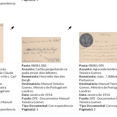
spondencia
Pasta:
08081.082
Pasta:
08081.095
essão
Assunto:
Cartão perguntando se
Assunto:
Agracede lembra
Sir Claude
podia enviar dois bilhetes.
Teixeira Gomes.
 e Mrs. Carl
Remetente:
Henriette Van den
Remetente:
João...?, Bibli
Bergh
Portuense
ps
Destinatário:
Manuel Teixeira
Destinatário:
Manuel Teixe
xeira
Gomes, Ministro de Portugal em
Gomes, Ministro de Portug
ugal em
Londres
Londres
Data:
Janeiro de 1914
Data:
Janeiro de 1914
Fundo:
DTE - Documentos Manuel
Fundo:
DTE - Documentos
s Manuel
Teixeira Gomes
Teixeira Gomes
Tipo Documental:
Correspondencia
Tipo Documental:
Corres
spondencia
Página(s):
1
Página(s):
2