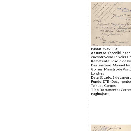
Pasta:
08081.101
Assunto:
Disponibilidade
encontro com Teixeira G
Remetente:
João R. de Bi
Destinatário:
Manuel Tei
Gomes, Ministro de Port
Londres
Data:
Sábado, 3 de Janeir
Fundo:
DTE - Documento
Teixeira Gomes
Tipo Documental:
Corre
Página(s):
2