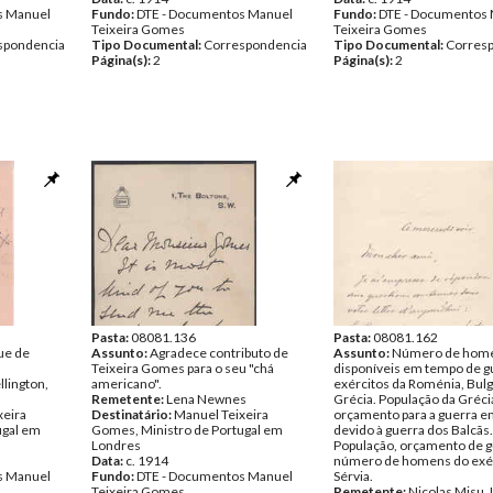
s Manuel
Fundo:
DTE - Documentos Manuel
Fundo:
DTE - Documentos
Teixeira Gomes
Teixeira Gomes
spondencia
Tipo Documental:
Correspondencia
Tipo Documental:
Corres
Página(s):
2
Página(s):
2
Pasta:
08081.136
Pasta:
08081.162
ue de
Assunto:
Agradece contributo de
Assunto:
Número de hom
Teixeira Gomes para o seu "chá
disponíveis em tempo de g
lington,
americano".
exércitos da Roménia, Bulg
Remetente:
Lena Newnes
Grécia. População da Gréci
xeira
Destinatário:
Manuel Teixeira
orçamento para a guerra e
ugal em
Gomes, Ministro de Portugal em
devido à guerra dos Balcãs.
Londres
População, orçamento de g
Data:
c. 1914
número de homens do exér
s Manuel
Fundo:
DTE - Documentos Manuel
Sérvia.
Teixeira Gomes
Remetente:
Nicolas Misu,