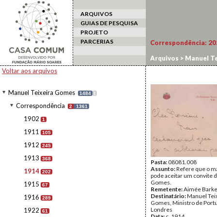
ARQUIVOS
GUIAS DE PESQUISA
PROJETO
PARCERIAS
Correspondência:
20
Arquivos
>
Manuel Te
Voltar aos arquivos
Manuel Teixeira Gomes
1484
I
Correspondência
2
1361
1902
1
1911
105
1912
245
1913
368
Pasta:
08081.008
Assunto:
Refere que o m
1914
202
pode aceitar um convite d
Gomes.
1915
67
Remetente:
Aimée Barke
Destinatário:
Manuel Tei
1916
289
Gomes, Ministro de Port
Londres
1922
61
Data:
c. 1914