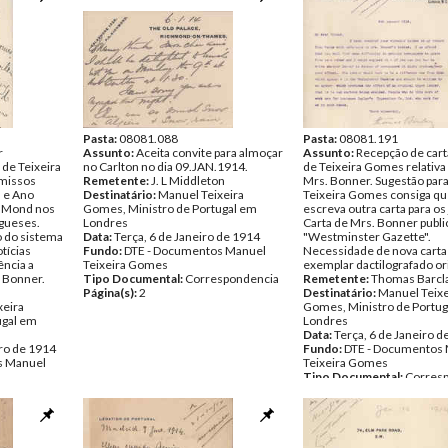
Pasta:
08081.088
Pasta:
08081.191
r
Assunto:
Aceita convite para almoçar
Assunto:
Recepção de carta
 de Teixeira
no Carlton no dia 09.JAN.1914.
de Teixeira Gomes relativa 
missos
Remetente:
J. L Middleton
Mrs. Bonner. Sugestão par
l e Ano
Destinatário:
Manuel Teixeira
Teixeira Gomes consiga qu
t Mond nos
Gomes, Ministro de Portugal em
escreva outra carta para os 
ugueses.
Londres
Carta de Mrs. Bonner publi
o do sistema
Data:
Terça, 6 de Janeiro de 1914
"Westminster Gazette".
otícias
Fundo:
DTE - Documentos Manuel
Necessidade de nova carta
ência a
Teixeira Gomes
exemplar dactilografado ori
h Bonner.
Tipo Documental:
Correspondencia
Remetente:
Thomas Barcl
Página(s):
2
Destinatário:
Manuel Teixe
xeira
Gomes, Ministro de Portug
ugal em
Londres
Data:
Terça, 6 de Janeiro d
iro de 1914
Fundo:
DTE - Documentos
s Manuel
Teixeira Gomes
Tipo Documental:
Corres
spondencia
Página(s):
1