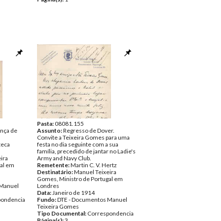
Pasta:
08081.155
nça de
Assunto:
Regresso de Dover.
Convite a Teixeira Gomes para uma
oteca
festa no dia seguinte com a sua
família, precedido de jantar no Ladie's
ira
Army and Navy Club.
al em
Remetente:
Martin C. V. Hertz
Destinatário:
Manuel Teixeira
Gomes, Ministro de Portugal em
 Manuel
Londres
Data:
Janeiro de 1914
pondencia
Fundo:
DTE - Documentos Manuel
Teixeira Gomes
Tipo Documental:
Correspondencia
Página(s):
3