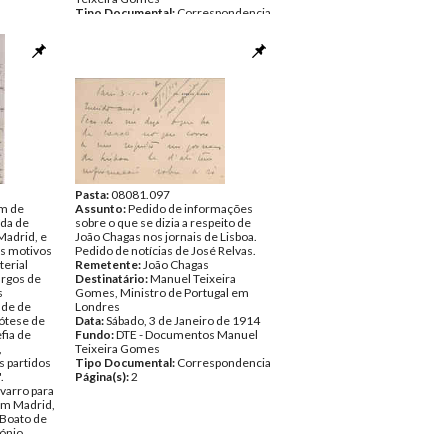
Tipo Documental:
Correspondencia
Página(s):
2
Pasta:
08081.097
em de
Assunto:
Pedido de informações
ída de
sobre o que se dizia a respeito de
Madrid, e
João Chagas nos jornais de Lisboa.
os motivos
Pedido de notícias de José Relvas.
terial
Remetente:
João Chagas
argos de
Destinatário:
Manuel Teixeira
s
Gomes, Ministro de Portugal em
ade de
Londres
ótese de
Data:
Sábado, 3 de Janeiro de 1914
fia de
Fundo:
DTE - Documentos Manuel
,
Teixeira Gomes
s partidos
Tipo Documental:
Correspondencia
.
Página(s):
2
arro para
em Madrid,
 Boato de
tónio
to contra