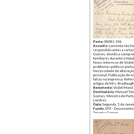
Pasta:
08081.196
Assunto:
Lamenta não te
respondido antes a cartas
Gomes, devido a compro
familiares durante o Nata
Novo. Interesse de Viole
problemas políticos port
Necessidade de alteraçã
prisional. Publicação de n
falsas na imprensa. Refer
artigos de Mrs. Bradlaug
Remetente:
Violet Mond
Destinatário:
Manuel Tei
Gomes, Ministro de Port
Londres
Data:
Segunda, 5 de Jane
Fundo:
DTE - Documento
Teixeira Gomes
Tipo Documental:
Corre
Página(s):
4