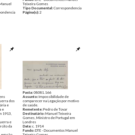
 Manuel
Teixeira Gomes
Tipo Documental:
Correspondencia
pondencia
Página(s):
2
Pasta:
08081.166
ens
Assunto:
Impossibilidade de
uerra dos
comparecer na Legação por motivo
ária e
de saúde.
a e
Remetente:
Pedro de Tovar
m 1913,
Destinatário:
Manuel Teixeira
Gomes, Ministro de Portugal em
uerra e
Londres
cito da
Data:
c. 1914
Fundo:
DTE - Documentos Manuel
 Legação
Teixeira Gomes