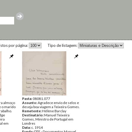
istos por página:
Tipo de listagem:
Pasta:
08081.077
ara almoço
Assunto:
Agradece envio de selos e
e o marido
deseja boa viagem a Teixeira Gomes.
rabalho.
Remetente:
Hélène Barclay
dge
Destinatário:
Manuel Teixeira
ira
Gomes, Ministro de Portugal em
al em
Londres
Data:
c. 1914
Fundo:
DTE - Documentos Manuel