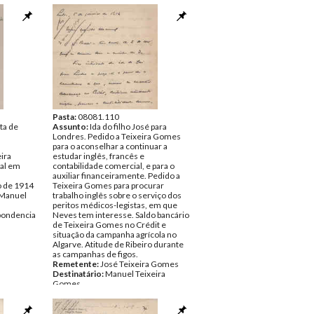
amento de
dicação do
mes
Grey sobre
britânica.
r
ira
al em
e 1914
 Manuel
Pasta:
08081.110
ta de
pondencia
Assunto:
Ida do filho José para
Londres. Pedido a Teixeira Gomes
para o aconselhar a continuar a
ira
estudar inglês, francês e
al em
contabilidade comercial, e para o
auxiliar financeiramente. Pedido a
o de 1914
Teixeira Gomes para procurar
 Manuel
trabalho inglês sobre o serviço dos
peritos médicos-legistas, em que
pondencia
Neves tem interesse. Saldo bancário
de Teixeira Gomes no Crédit e
situação da campanha agrícola no
Algarve. Atitude de Ribeiro durante
as campanhas de figos.
Remetente:
José Teixeira Gomes
Destinatário:
Manuel Teixeira
Gomes
Data:
Segunda, 5 de Janeiro de 1914
Fundo:
DTE - Documentos Manuel
Teixeira Gomes