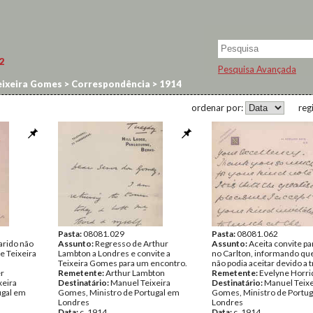
2
Pesquisa Avançada
ixeira Gomes
>
Correspondência
>
1914
ordenar por:
reg
Pasta:
08081.029
Pasta:
08081.062
arido não
Assunto:
Regresso de Arthur
Assunto:
Aceita convite p
e Teixeira
Lambton a Londres e convite a
no Carlton, informando qu
Teixeira Gomes para um encontro.
não podia aceitar devido a t
r
Remetente:
Arthur Lambton
Remetente:
Evelyne Horri
xeira
Destinatário:
Manuel Teixeira
Destinatário:
Manuel Teixe
ugal em
Gomes, Ministro de Portugal em
Gomes, Ministro de Portug
Londres
Londres
Data:
c. 1914
Data:
c. 1914