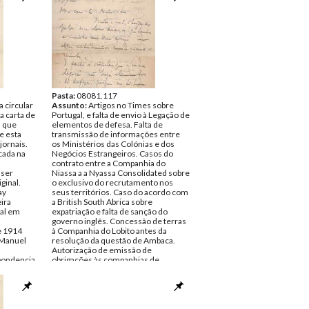
Tipo Documental:
Correspondencia
Página(s):
6
Pasta:
08081.117
 circular
Assunto:
Artigos no Times sobre
a carta de
Portugal, e falta de envio à Legação de
a que
elementos de defesa. Falta de
e esta
transmissão de informações entre
jornais.
os Ministérios das Colónias e dos
cada na
Negócios Estrangeiros. Casos do
contrato entre a Companhia do
 ser
Niassa a a Nyassa Consolidated sobre
ginal.
o exclusivo do recrutamento nos
ay
seus territórios. Caso do acordo com
ira
a British South Abrica sobre
al em
expatriação e falta de sanção do
governo inglês. Concessão de terras
e 1914
à Companhia do Lobito antes da
 Manuel
resolução da questão de Ambaca.
Autorização de emissão de
pondencia
obrigações às companhias de
caminhos de ferro coloniais. Decreto
sobre missões sem consulta aos
Negócios Estrangeiros. Agitação da
política interna e possível triunfo de
Afonso Costa.