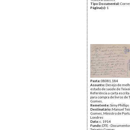
Tipo Documental:
Corre
Página(s):
1
Pasta:
08081.184
Assunto:
Desejo de melh
estado de saúde de Teixe
Referência a carta escrita
para compra de livros de 
Gomes.
Remetente:
Simy Phillips
Destinatário:
Manuel Tei
Gomes, Ministro de Port
Londres
Data:
c. 1914
Fundo:
DTE - Documento
Teixeira Gomes