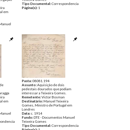
Tipo Documental:
Correspondencia
ira
Página(s):
1
al em
 Manuel
pondencia
Pasta:
08081.194
 de
Assunto:
Aquisição de dois
pedestais dourados que podiam
Saragga
interessar a Teixeira Gomes.
ira
Remetente:
Victor Bosman
al em
Destinatário:
Manuel Teixeira
Gomes, Ministro de Portugal em
Londres
 Manuel
Data:
c. 1914
Fundo:
DTE - Documentos Manuel
pondencia
Teixeira Gomes
Tipo Documental:
Correspondencia
Página(s):
1