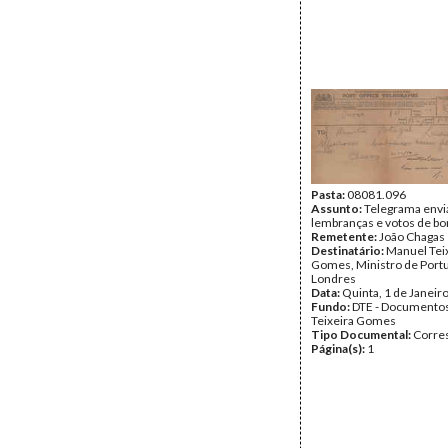
Pasta:
08081.096
Assunto:
Telegrama env
lembranças e votos de bo
Remetente:
João Chagas
Destinatário:
Manuel Tei
Gomes, Ministro de Port
Londres
Data:
Quinta, 1 de Janeir
Fundo:
DTE - Documento
Teixeira Gomes
Tipo Documental:
Corre
Página(s):
1