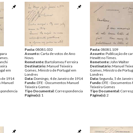
João Chagas. Possível cas
Eusébio Leão. Pedido de in
ofício em que Teixeira Go
transmitiu discurso de E. 
os objectivos da diplomacia 
Remetente:
Pedro de Tova
Destinatário:
Manuel Teixe
Gomes, Ministro de Portug
Londres
Data:
Sexta, 2 de Janeiro d
Fundo:
DTE - Documentos
Pasta:
08081.032
Teixeira Gomes
Pasta:
08081.109
 para
Assunto:
Carta de votos de Ano
Tipo Documental:
Assunto:
Publicação de car
Corres
omes.
Novo.
Página(s):
Hewitt no Times.
3
anchi
Remetente:
Bartolomeu Ferreira
Remetente:
John Walter
xeira
Destinatário:
Manuel Teixeira
Destinatário:
Manuel Teixe
ugal em
Gomes, Ministro de Portugal em
Gomes, Ministro de Portug
Londres
Londres
o de 1914
Data:
Domingo, 4 de Janeiro de 1914
Data:
Segunda, 5 de Janeir
s Manuel
Fundo:
DTE - Documentos Manuel
Fundo:
DTE - Documentos
Teixeira Gomes
Teixeira Gomes
spondencia
Tipo Documental:
Correspondencia
Tipo Documental:
Corres
Página(s):
1
Página(s):
2