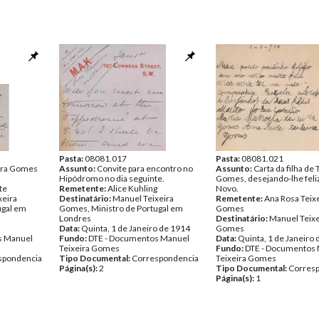
Pasta:
08081.017
Pasta:
08081.021
eira Gomes
Assunto:
Convite para encontro no
Assunto:
Carta da filha de 
Hipódromo no dia seguinte.
Gomes, desejando-lhe feli
te
Remetente:
Alice Kuhling
Novo.
xeira
Destinatário:
Manuel Teixeira
Remetente:
Ana Rosa Teix
ugal em
Gomes, Ministro de Portugal em
Gomes
Londres
Destinatário:
Manuel Teixe
Data:
Quinta, 1 de Janeiro de 1914
Gomes
s Manuel
Fundo:
DTE - Documentos Manuel
Data:
Quinta, 1 de Janeiro
Teixeira Gomes
Fundo:
DTE - Documentos
spondencia
Tipo Documental:
Correspondencia
Teixeira Gomes
Página(s):
2
Tipo Documental:
Corres
Página(s):
1