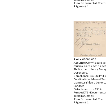
Tipo Documental:
Corre
Página(s):
1
Pasta:
08081.038
Assunto:
Convite para s
musical na residência de 
Phillips, com Henry Ainley
Derenburg.
Remetente:
Claude Philli
Destinatário:
Manuel Tei
Gomes, Ministro de Port
Londres
Data:
Janeiro de 1914
Fundo:
DTE - Documento
Teixeira Gomes
Tipo Documental:
Corre
Página(s):
1