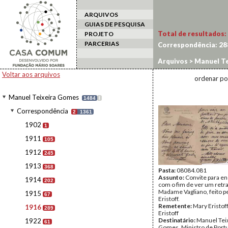
ARQUIVOS
GUIAS DE PESQUISA
Total de resultados:
PROJETO
PARCERIAS
Correspondência:
28
Arquivos
>
Manuel Te
Voltar aos arquivos
ordenar po
Manuel Teixeira Gomes
1484
I
Correspondência
2
1361
1902
1
1911
105
1912
245
1913
368
Pasta:
08084.081
Assunto:
Convite para en
1914
202
com o fim de ver um retr
Madame Vagliano, feito p
1915
67
Eristoff.
Remetente:
Mary Eristoff
1916
289
Eristoff
Destinatário:
Manuel Tei
1922
61
Gomes, Ministro de Port