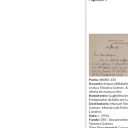
Pasta:
08083.133
Assunto:
Impossibilidade
visita a Teixeira Gomes. 
oferta de manuscrito.
Remetente:
Guglielmo Im
Embaixador da Itália em 
Destinatário:
Manuel Tei
Gomes, Ministro de Port
Londres
Data:
c. 1916
Fundo:
DTE - Documento
Teixeira Gomes
Tipo Documental:
Corre