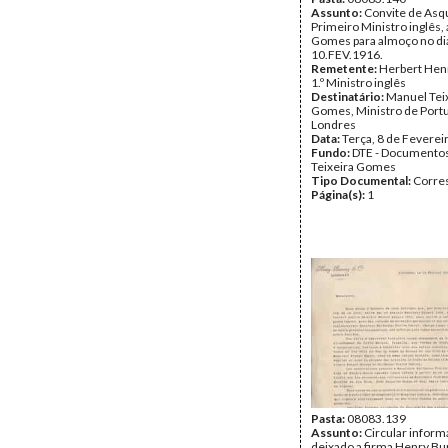
Assunto:
Convite de Asqu
Primeiro Ministro inglês, 
Gomes para almoço no di
10.FEV.1916.
Remetente:
Herbert Henr
1.º Ministro inglês
Destinatário:
Manuel Tei
Gomes, Ministro de Port
Londres
Data:
Terça, 8 de Feverei
Fundo:
DTE - Documento
Teixeira Gomes
Tipo Documental:
Corre
Página(s):
1
Pasta:
08083.139
Assunto:
Circular inform
deixado a firma Henry Bur