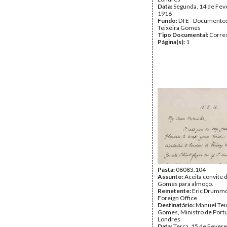
Data:
Segunda, 14 de Fev
1916
Fundo:
DTE - Documento
Teixeira Gomes
Tipo Documental:
Corre
Página(s):
1
Pasta:
08083.104
Assunto:
Aceita convite 
Gomes para almoço.
Remetente:
Eric Drumm
Foreign Office
Destinatário:
Manuel Tei
Gomes, Ministro de Port
Londres
Data:
Terça, 15 de Fevere