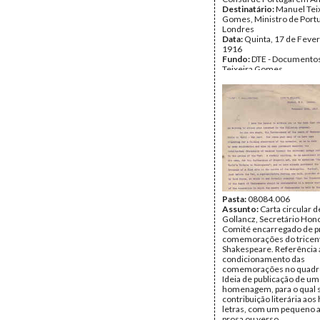
Destinatário:
Manuel Tei
Gomes, Ministro de Port
Londres
Data:
Quinta, 17 de Fever
1916
Fundo:
DTE - Documento
Teixeira Gomes
Tipo Documental:
Corre
Página(s):
6
Pasta:
08084.006
Assunto:
Carta circular de
Gollancz, Secretário Hon
Comité encarregado de p
comemorações do tricen
Shakespeare. Referência 
condicionamento das
comemorações no quadro
Ideia de publicação de um 
homenagem, para o qual s
contribuição literária ao
letras, com um pequeno 
prosa ou verso.