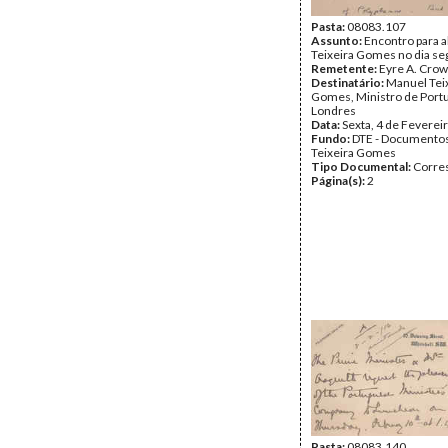
Pasta:
08083.107
Assunto:
Encontro para 
Teixeira Gomes no dia se
Remetente:
Eyre A. Cro
Destinatário:
Manuel Tei
Gomes, Ministro de Port
Londres
Data:
Sexta, 4 de Feverei
Fundo:
DTE - Documento
Teixeira Gomes
Tipo Documental:
Corre
Página(s):
2
Pasta:
08083.140