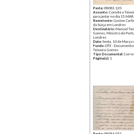
Pasta:
08083.120
Assunto:
Convite a Teix
para jantar no dia 15.MAR
Remetente:
Gaston Carli
da Suíça em Londres
Destinatário:
Manuel Tei
Gomes, Ministro de Port
Londres
Data:
Sexta, 10 de Março
Fundo:
DTE - Documento
Teixeira Gomes
Tipo Documental:
Corre
Página(s):
1
Pasta:
08084.032