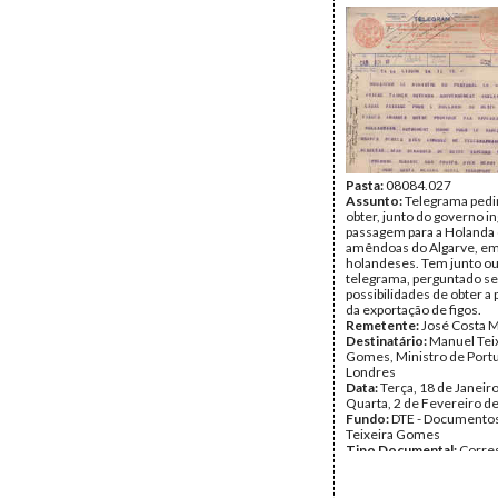
Pasta:
08084.027
Assunto:
Telegrama pedi
obter, junto do governo ing
passagem para a Holanda 
amêndoas do Algarve, em
holandeses. Tem junto ou
telegrama, perguntado se
possibilidades de obter a
da exportação de figos.
Remetente:
José Costa 
Destinatário:
Manuel Tei
Gomes, Ministro de Port
Londres
Data:
Terça, 18 de Janeiro
Quarta, 2 de Fevereiro d
Fundo:
DTE - Documento
Teixeira Gomes
Tipo Documental:
Corre
Página(s):
4