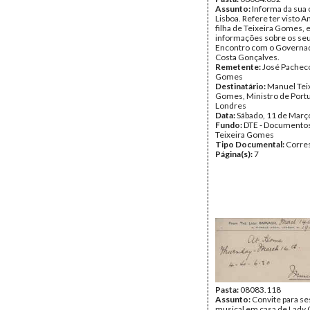
Assunto:
Informa da sua 
Lisboa. Refere ter visto A
filha de Teixeira Gomes, 
informações sobre os seu
Encontro com o Governad
Costa Gonçalves.
Remetente:
José Pacheco
Gomes
Destinatário:
Manuel Tei
Gomes, Ministro de Port
Londres
Data:
Sábado, 11 de Març
Fundo:
DTE - Documento
Teixeira Gomes
Tipo Documental:
Corre
Página(s):
7
Pasta:
08083.118
Assunto:
Convite para s
musical em casa de Lady 