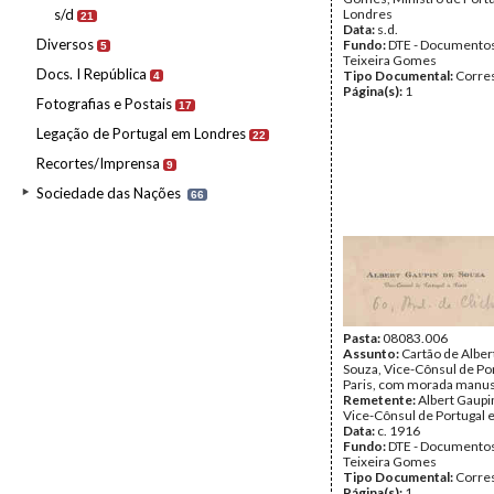
s/d
Londres
21
Data:
s.d.
Diversos
Fundo:
DTE - Documento
5
Teixeira Gomes
Docs. I República
Tipo Documental:
Corre
4
Página(s):
1
Fotografias e Postais
17
Legação de Portugal em Londres
22
Recortes/Imprensa
9
Sociedade das Nações
66
Pasta:
08083.006
Assunto:
Cartão de Alber
Souza, Vice-Cônsul de Po
Paris, com morada manus
Remetente:
Albert Gaupi
Vice-Cônsul de Portugal 
Data:
c. 1916
Fundo:
DTE - Documento
Teixeira Gomes
Tipo Documental:
Corre
Página(s):
1