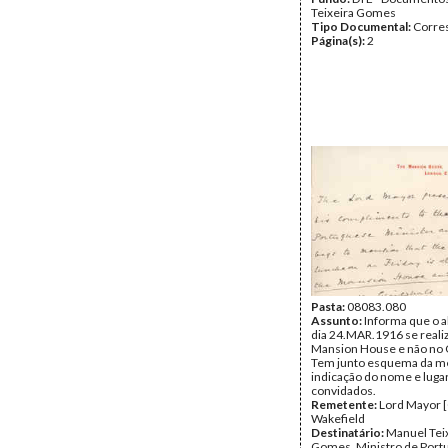
Teixeira Gomes
Tipo Documental:
Corre
Página(s):
2
Pasta:
08083.080
Assunto:
Informa que o 
dia 24.MAR.1916 se realiz
Mansion House e não no G
Tem junto esquema da m
indicação do nome e luga
convidados.
Remetente:
Lord Mayor 
Wakefield
Destinatário:
Manuel Tei
Gomes, Ministro de Port