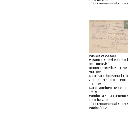
Tipo Documental:
Corre
Página(s):
2
Pasta:
08083.065
Assunto:
Convite a Teix
para uma visita.
Remetente:
Ella Burrows
Burrows
Destinatário:
Manuel Tei
Gomes, Ministro de Port
Londres
Data:
Domingo, 16 de Jan
1916
Fundo:
DTE - Documento
Teixeira Gomes
Tipo Documental:
Corre
Página(s):
2