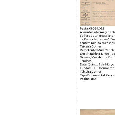
Pasta:
08084.092
Assunto:
Informação sob
do livro de Chateubriand "
de Paris a Jerusalem". E
contém minuta da respos
Teixeira Gomes.
Remetente:
Mudie's Sele
Destinatário:
Manuel Tei
Gomes, Ministro de Port
Londres
Data:
Quinta, 2 de Março
Fundo:
DTE - Documento
Teixeira Gomes
Tipo Documental:
Corre
Página(s):
2