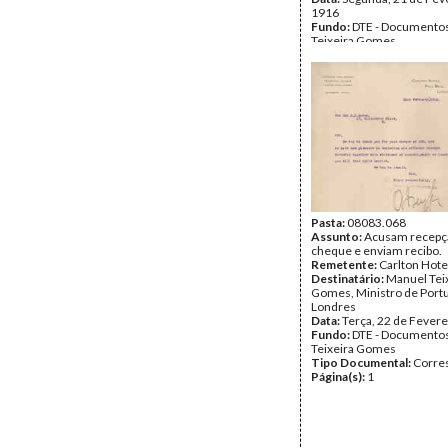
1916
Fundo:
DTE - Documento
Teixeira Gomes
Tipo Documental:
Corre
Página(s):
4
Pasta:
08083.068
Assunto:
Acusam recepç
cheque e enviam recibo.
Remetente:
Carlton Hote
Destinatário:
Manuel Tei
Gomes, Ministro de Port
Londres
Data:
Terça, 22 de Fevere
Fundo:
DTE - Documento
Teixeira Gomes
Tipo Documental:
Corre
Página(s):
1