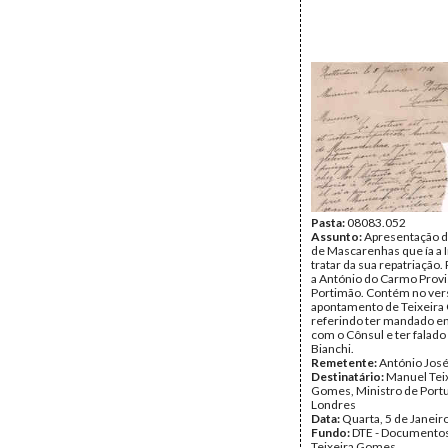
Pasta:
08083.052
Assunto:
Apresentação d
de Mascarenhas que ía a I
tratar da sua repatriação.
a António do Carmo Provi
Portimão. Contém no ver
apontamento de Teixeira
referindo ter mandado e
com o Cônsul e ter falad
Bianchi.
Remetente:
António José
Destinatário:
Manuel Tei
Gomes, Ministro de Port
Londres
Data:
Quarta, 5 de Janeir
Fundo:
DTE - Documento
Teixeira Gomes