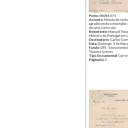
Pasta:
08084.071
Assunto:
Minuta de carta
agradecendo o exemplar d
de uma comissão.
Remetente:
Manuel Teix
Ministro de Portugal em 
Destinatário:
Carlos Go
Data:
Domingo, 5 de Mar
Fundo:
DTE - Documento
Teixeira Gomes
Tipo Documental:
Corre
Página(s):
3