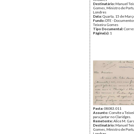
Destinatário:
Manuel Tei
Gomes, Ministro de Port
Londres
Data:
Quarta, 15 de Març
Fundo:
DTE - Documento
Teixeira Gomes
Tipo Documental:
Corre
Página(s):
1
Pasta:
08083.011
Assunto:
Convite a Teix
para jantar no Claridges.
Remetente:
Alice M. Gar
Destinatário:
Manuel Tei
Gomes, Ministro de Port
Londres