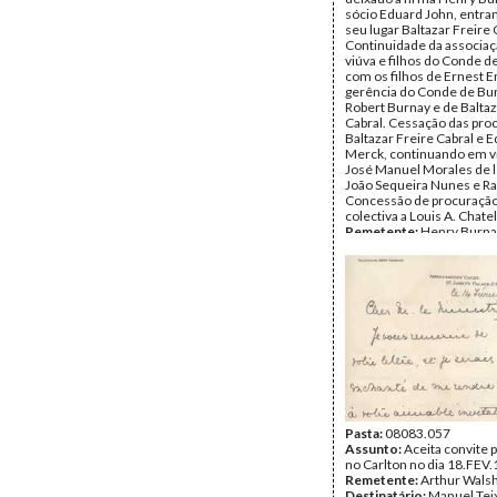
sócio Eduard John, entra
seu lugar Baltazar Freire 
Continuidade da associaç
viúva e filhos do Conde d
com os filhos de Ernest E
gerência do Conde de Bur
Robert Burnay e de Baltaz
Cabral. Cessação das pro
Baltazar Freire Cabral e 
Merck, continuando em vi
José Manuel Morales de l
João Sequeira Nunes e Ra
Concessão de procuração
colectiva a Louis A. Chate
Remetente:
Henry Burnay
Data:
Sábado, 12 de Fever
1916
Fundo:
DTE - Documento
Teixeira Gomes
Tipo Documental:
Corre
Página(s):
2
Pasta:
08083.057
Assunto:
Aceita convite 
no Carlton no dia 18.FEV.
Remetente:
Arthur Wals
Destinatário:
Manuel Tei