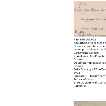
Pasta:
08083.022
Assunto:
Carta da filha d
Gomes, com referências 
tio, e à proximidade das f
Carnaval no Colégio.
Remetente:
Ana Rosa Tei
Gomes
Destinatário:
Manuel Tei
Gomes
Data:
Domingo, 27 de Fev
1916
Fundo:
DTE - Documento
Teixeira Gomes
Tipo Documental:
Corre
Página(s):
3