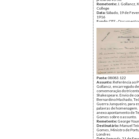
Remetente:
J. Gollancz, 
College
Data:
Sábado, 19 de Fever
1916
Fundo:
DTE - Documento
Teixeira Gomes
Tipo Documental:
Corre
Página(s):
2
Pasta:
08083.122
Assunto:
Referência ao 
Gollancz, encarregado de
comemoração do tricente
Shakespeare. Envio de co
Bernardino Machado, Teóf
Guerra Junqueiro, para 
palavras de homenagem.
anexo apontamento de Te
Gomes sobre o assunto.
Remetente:
George You
Destinatário:
Manuel Tei
Gomes, Ministro de Port
Londres
Data:
Segunda, 21 de Fev