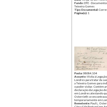
Fundo:
DTE - Documento
Teixeira Gomes
Tipo Documental:
Corre
Página(s):
1
Pasta:
08084.104
Assunto:
Visita à Legação
Londres para tratar da sa
a Teixeira Gomes para indi
o poder visitar. Contém 
declaração da Legação de
em Londres atestando qu
Osterrieth se encontrava 
temporariamente em Lon
Remetente:
Paul L. Oster
Cônsul de Portugal em A