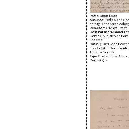
Pasta:
08084.088
Assunto:
Pedido de selos
portugueses para a colecçã
Remetente:
Mays-Smith,
Destinatário:
Manuel Tei
Gomes, Ministro de Port
Londres
Data:
Quarta, 2 de Fever
Fundo:
DTE - Documento
Teixeira Gomes
Tipo Documental:
Corre
Página(s):
2