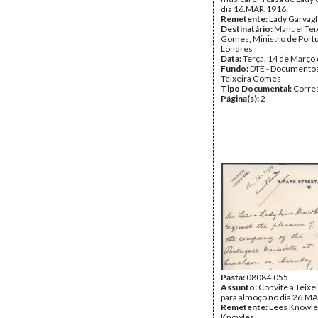
dia 16.MAR.1916.
Remetente:
Lady Garvag
Destinatário:
Manuel Tei
Gomes, Ministro de Port
Londres
Data:
Terça, 14 de Março
Fundo:
DTE - Documento
Teixeira Gomes
Tipo Documental:
Corre
Página(s):
2
Pasta:
08084.055
Assunto:
Convite a Teix
para almoço no dia 26.M
Remetente:
Lees Knowle
Knowles