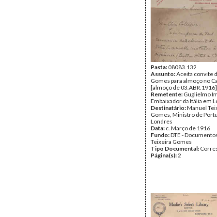
Pasta:
08083.132
Assunto:
Aceita convite 
Gomes para almoço no Ca
[almoço de 03.ABR.1916]
Remetente:
Guglielmo Im
Embaixador da Itália em 
Destinatário:
Manuel Tei
Gomes, Ministro de Port
Londres
Data:
c. Março de 1916
Fundo:
DTE - Documento
Teixeira Gomes
Tipo Documental:
Corre
Página(s):
2