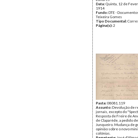
Data:
Quinta, 12 de Fever
1914
Fundo:
DTE - Documento
Teixeira Gomes
Tipo Documental:
Corre
Página(s):
2
Pasta:
08081.119
Assunto:
Devolução de r
jornais, excepto do "Spect
Resposta de Freire de And
de Claparède, a pedido d
Junqueiro. Mudança de g
opinião sobre o novo mini
colónias.
Remetente:
José d'Alma