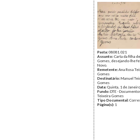
Pasta:
08081.021
Assunto:
Carta da filha d
Gomes, desejando-lhe fe
Novo.
Remetente:
Ana Rosa Tei
Gomes
Destinatário:
Manuel Tei
Gomes
Data:
Quinta, 1 de Janeir
Fundo:
DTE - Documento
Teixeira Gomes
Tipo Documental:
Corre
Página(s):
1