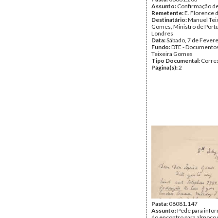
Assunto:
Confirmação de
Remetente:
E. Florence 
Destinatário:
Manuel Tei
Gomes, Ministro de Port
Londres
Data:
Sábado, 7 de Fever
Fundo:
DTE - Documento
Teixeira Gomes
Tipo Documental:
Corre
Página(s):
2
Pasta:
08081.147
Assunto:
Pede para infor
do encontro para almoço 