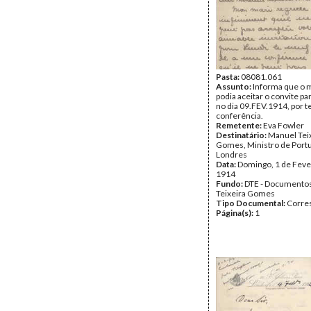
Pasta:
08081.061
Assunto:
Informa que o 
podia aceitar o convite p
no dia 09.FEV.1914, por 
conferência.
Remetente:
Eva Fowler
Destinatário:
Manuel Tei
Gomes, Ministro de Port
Londres
Data:
Domingo, 1 de Feve
1914
Fundo:
DTE - Documento
Teixeira Gomes
Tipo Documental:
Corre
Página(s):
1