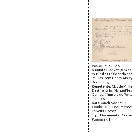
Pasta:
08081.038
Assunto:
Convite para s
musical na residência de 
Phillips, com Henry Ainley
Derenburg.
Remetente:
Claude Philli
Destinatário:
Manuel Tei
Gomes, Ministro de Port
Londres
Data:
Janeiro de 1914
Fundo:
DTE - Documento
Teixeira Gomes
Tipo Documental:
Corre
Página(s):
1