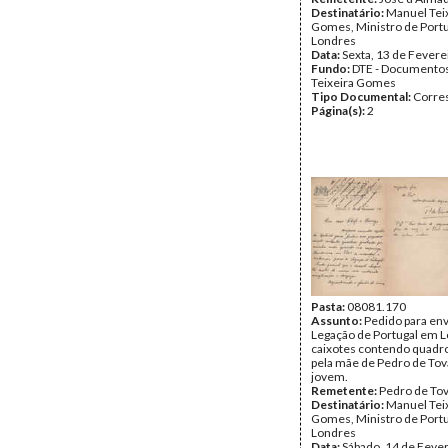
Destinatário:
Manuel Tei
Gomes, Ministro de Port
Londres
Data:
Sexta, 13 de Fevere
Fundo:
DTE - Documento
Teixeira Gomes
Tipo Documental:
Corre
Página(s):
2
Pasta:
08081.170
Assunto:
Pedido para env
Legação de Portugal em 
caixotes contendo quadro
pela mãe de Pedro de Tov
jovem.
Remetente:
Pedro de To
Destinatário:
Manuel Tei
Gomes, Ministro de Port
Londres
Data:
Sábado, 14 de Fever