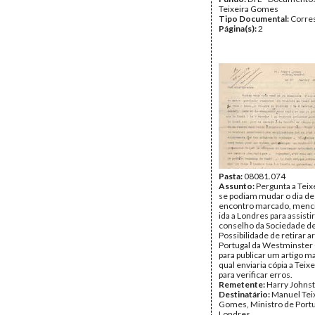
Teixeira Gomes
Tipo Documental:
Corre
Página(s):
2
Pasta:
08081.074
Assunto:
Pergunta a Tei
se podiam mudar o dia d
encontro marcado, menc
ida a Londres para assistir
conselho da Sociedade de
Possibilidade de retirar a
Portugal da Westminster
para publicar um artigo ma
qual enviaria cópia a Tei
para verificar erros.
Remetente:
Harry Johns
Destinatário:
Manuel Tei
Gomes, Ministro de Port
Londres