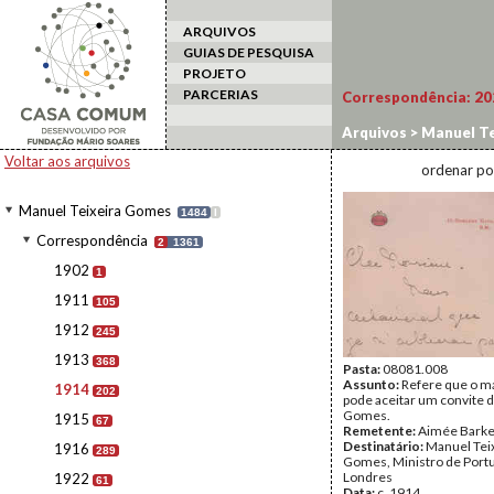
ARQUIVOS
GUIAS DE PESQUISA
PROJETO
PARCERIAS
Correspondência:
20
Arquivos
>
Manuel Te
Voltar aos arquivos
ordenar po
Manuel Teixeira Gomes
1484
I
Correspondência
2
1361
1902
1
1911
105
1912
245
1913
368
Pasta:
08081.008
Assunto:
Refere que o m
1914
202
pode aceitar um convite d
Gomes.
1915
67
Remetente:
Aimée Barke
Destinatário:
Manuel Tei
1916
289
Gomes, Ministro de Port
Londres
1922
61
Data:
c. 1914