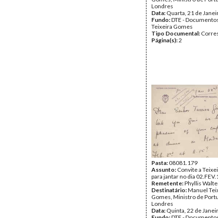
Londres
Data:
Quarta, 21 de Janei
Fundo:
DTE - Documento
Teixeira Gomes
Tipo Documental:
Corre
Página(s):
2
Pasta:
08081.179
Assunto:
Convite a Teix
para jantar no dia 02.FEV
Remetente:
Phyllis Walte
Destinatário:
Manuel Tei
Gomes, Ministro de Port
Londres
Data:
Quinta, 22 de Janei
Fundo:
DTE - Documento