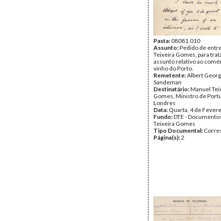
Pasta:
08081.010
Assunto:
Pedido de entr
Teixeira Gomes, para trat
assunto relativo ao comé
vinho do Porto.
Remetente:
Albert Geor
Sandeman
Destinatário:
Manuel Tei
Gomes, Ministro de Port
Londres
Data:
Quarta, 4 de Fever
Fundo:
DTE - Documento
Teixeira Gomes
Tipo Documental:
Corre
Página(s):
2