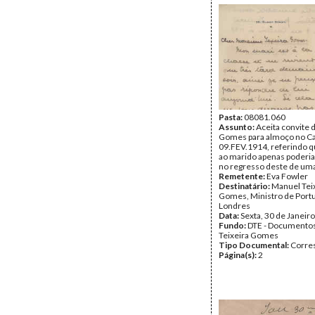
Pasta:
08081.060
Assunto:
Aceita convite 
Gomes para almoço no Car
09.FEV.1914, referindo 
ao marido apenas poderi
no regresso deste de uma
Remetente:
Eva Fowler
Destinatário:
Manuel Tei
Gomes, Ministro de Port
Londres
Data:
Sexta, 30 de Janeir
Fundo:
DTE - Documento
Teixeira Gomes
Tipo Documental:
Corre
Página(s):
2