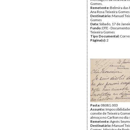
Gomes.
Remetente:
Belmira das
Ana Rosa Teixeira Gomes
Destinatário:
Manuel Tei
Gomes
Data:
Sábado, 17 de Janei
Fundo:
DTE - Documento
Teixeira Gomes
Tipo Documental:
Corre
Página(s):
2
Pasta:
08081.003
Assunto:
Impossibilidade
convite de Teixeira Gome
almoço no Carlton no dia 
Remetente:
Agnès Seym
Destinatário:
Manuel Tei
Gomes, Ministro de Port