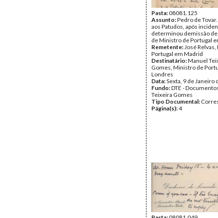
Pasta:
08081.125
Assunto:
Pedro de Tovar
aos Patudos, após incide
determinou demissão de 
de Ministro de Portugal 
Remetente:
José Relvas,
Portugal em Madrid
Destinatário:
Manuel Tei
Gomes, Ministro de Port
Londres
Data:
Sexta, 9 de Janeiro
Fundo:
DTE - Documento
Teixeira Gomes
Tipo Documental:
Corre
Página(s):
4
Pasta:
08081.049