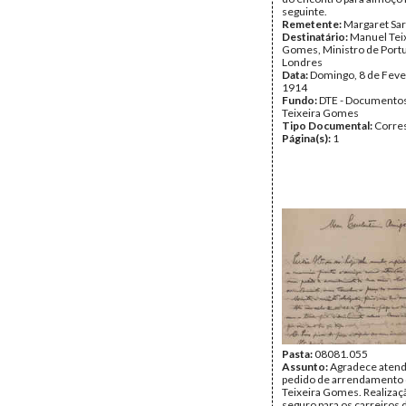
seguinte.
Remetente:
Margaret Sa
Destinatário:
Manuel Tei
Gomes, Ministro de Port
Londres
Data:
Domingo, 8 de Feve
1914
Fundo:
DTE - Documento
Teixeira Gomes
Tipo Documental:
Corre
Página(s):
1
Pasta:
08081.055
Assunto:
Agradece aten
pedido de arrendamento 
Teixeira Gomes. Realizaç
seguro para os carreiros 