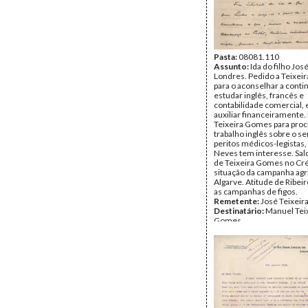
Pasta:
08081.110
Assunto:
Ida do filho Jos
Londres. Pedido a Teixe
para o aconselhar a conti
estudar inglês, francês e
contabilidade comercial, 
auxiliar financeiramente.
Teixeira Gomes para proc
trabalho inglês sobre o se
peritos médicos-legistas
Neves tem interesse. Sal
de Teixeira Gomes no Cré
situação da campanha agr
Algarve. Atitude de Ribei
as campanhas de figos.
Remetente:
José Teixei
Destinatário:
Manuel Tei
Gomes
Data:
Segunda, 5 de Jane
Fundo:
DTE - Documento
Teixeira Gomes
Tipo Documental:
Corre
Página(s):
6