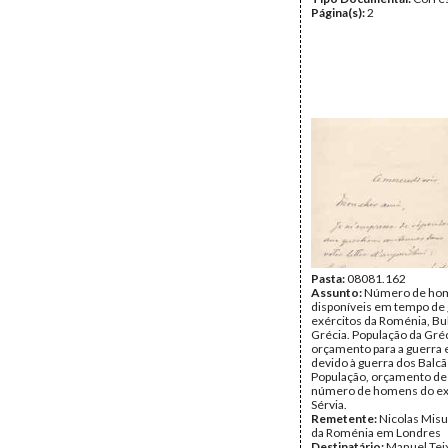
Página(s):
2
Pasta:
08081.162
Assunto:
Número de ho
disponíveis em tempo de 
exércitos da Roménia, Bul
Grécia. População da Gréc
orçamento para a guerra
devido à guerra dos Balcã
População, orçamento de
número de homens do ex
Sérvia.
Remetente:
Nicolas Misu
da Roménia em Londres
Destinatário:
Manuel Tei