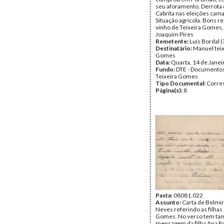
seu aforamento. Derrota 
Cabrita nas eleições cama
Situação agrícola. Bons r
vinho de Teixeira Gomes
Joaquim Pires
Remetente:
Luís Bordal (
Destinatário:
Manuel teix
Gomes
Data:
Quarta, 14 de Janei
Fundo:
DTE - Documento
Teixeira Gomes
Tipo Documental:
Corre
Página(s):
8
Pasta:
08081.022
Assunto:
Carta de Belmir
Neves referindo as filhas
Gomes. No verso tem t
mensagem da filha Ana Ro