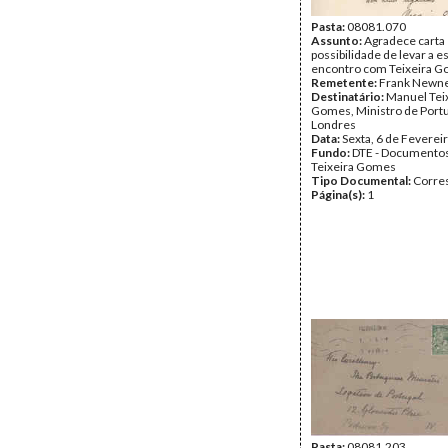
Pasta:
08081.070
Assunto:
Agradece carta
possibilidade de levar a e
encontro com Teixeira G
Remetente:
Frank Newn
Destinatário:
Manuel Tei
Gomes, Ministro de Port
Londres
Data:
Sexta, 6 de Feverei
Fundo:
DTE - Documento
Teixeira Gomes
Tipo Documental:
Corre
Página(s):
1
Pasta:
08081.203