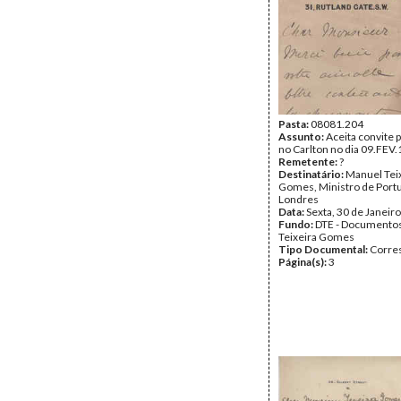
Pasta:
08081.204
Assunto:
Aceita convite 
no Carlton no dia 09.FEV.
Remetente:
?
Destinatário:
Manuel Tei
Gomes, Ministro de Port
Londres
Data:
Sexta, 30 de Janeir
Fundo:
DTE - Documento
Teixeira Gomes
Tipo Documental:
Corre
Página(s):
3