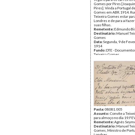
Gomes por Pires [Joaqui
Pires]. Vinda a Portugal d
Gomes em ABR.1914. Ru
Teixeira Gomes estar par
Londres e de para aí fazer
suas filhas.
Remetente:
Edmundo Bi
Destinatário:
Manuel Tei
Gomes
Data:
Segunda, 9 de Feve
1914
Fundo:
DTE - Documento
Teixeira Gomes
Tipo Documental:
Corre
Página(s):
4
Pasta:
08081.005
Assunto:
Convite a Teix
para almoço no dia 19.FE
Remetente:
Agnès Seym
Destinatário:
Manuel Tei
Gomes, Ministro de Port
Londres