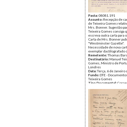
Pasta:
08081.191
Assunto:
Recepção de car
de Teixeira Gomes relativ
Mrs. Bonner. Sugestão pa
Teixeira Gomes consiga q
escreva outra carta para o
Carta de Mrs. Bonner pub
"Westminster Gazette".
Necessidade de nova cart
exemplar dactilografado o
Remetente:
Thomas Barc
Destinatário:
Manuel Tei
Gomes, Ministro de Port
Londres
Data:
Terça, 6 de Janeiro
Fundo:
DTE - Documento
Teixeira Gomes
Tipo Documental:
Corre
Página(s):
1