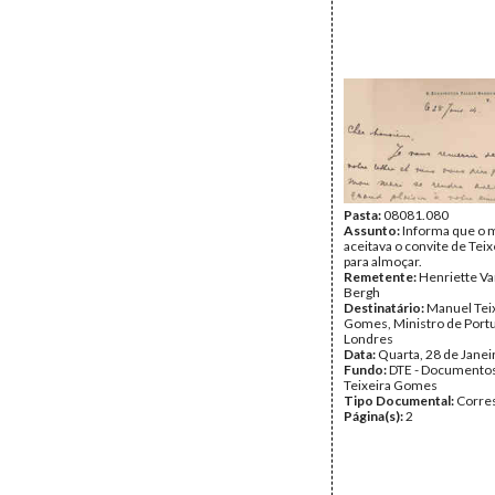
Pasta:
08081.080
Assunto:
Informa que o 
aceitava o convite de Te
para almoçar.
Remetente:
Henriette V
Bergh
Destinatário:
Manuel Tei
Gomes, Ministro de Port
Londres
Data:
Quarta, 28 de Janei
Fundo:
DTE - Documento
Teixeira Gomes
Tipo Documental:
Corre
Página(s):
2