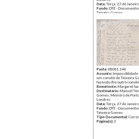
Data:
Terça, 27 de Janeir
Fundo:
DTE - Documento
Teixeira Gomes
Tipo Documental:
Corre
Página(s):
2
Pasta:
08081.146
Assunto:
Impossiblidade 
um convite de Teixeira 
fazendo-lhe outro convite 
Remetente:
Margaret Sa
Destinatário:
Manuel Tei
Gomes, Ministro de Port
Londres
Data:
Terça, 27 de Janeir
Fundo:
DTE - Documento
Teixeira Gomes
Tipo Documental:
Corre
Página(s):
2