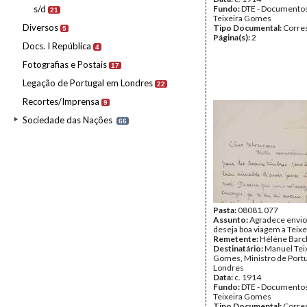
s/d
Fundo:
DTE - Documento
21
Teixeira Gomes
Diversos
Tipo Documental:
Corre
5
Página(s):
2
Docs. I República
4
Fotografias e Postais
17
Legação de Portugal em Londres
22
Recortes/Imprensa
9
Sociedade das Nações
66
Pasta:
08081.077
Assunto:
Agradece envio 
deseja boa viagem a Teix
Remetente:
Hélène Barc
Destinatário:
Manuel Tei
Gomes, Ministro de Port
Londres
Data:
c. 1914
Fundo:
DTE - Documento
Teixeira Gomes
Tipo Documental:
Corre