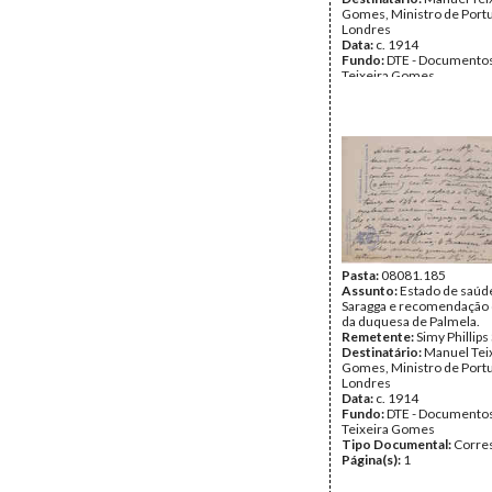
Gomes, Ministro de Port
Londres
Data:
c. 1914
Fundo:
DTE - Documento
Teixeira Gomes
Tipo Documental:
Corre
Página(s):
3
Pasta:
08081.185
Assunto:
Estado de saúd
Saragga e recomendação
da duquesa de Palmela.
Remetente:
Simy Phillips
Destinatário:
Manuel Tei
Gomes, Ministro de Port
Londres
Data:
c. 1914
Fundo:
DTE - Documento
Teixeira Gomes
Tipo Documental:
Corre
Página(s):
1