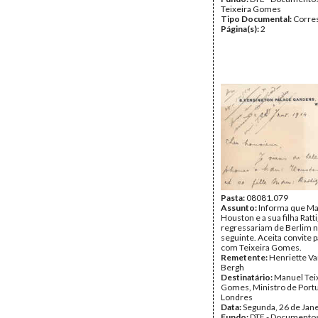
Teixeira Gomes
Tipo Documental:
Corre
Página(s):
2
Pasta:
08081.079
Assunto:
Informa que M
Houston e a sua filha Rat
regressariam de Berlim 
seguinte. Aceita convite 
com Teixeira Gomes.
Remetente:
Henriette V
Bergh
Destinatário:
Manuel Tei
Gomes, Ministro de Port
Londres
Data:
Segunda, 26 de Jan
Fundo:
DTE - Documento