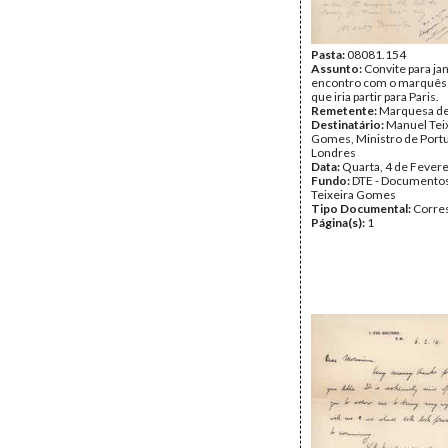
Pasta:
08081.154
Assunto:
Convite para jan
encontro com o marquês
que iria partir para Paris.
Remetente:
Marquesa de
Destinatário:
Manuel Tei
Gomes, Ministro de Port
Londres
Data:
Quarta, 4 de Fever
Fundo:
DTE - Documento
Teixeira Gomes
Tipo Documental:
Corre
Página(s):
1