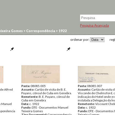
Pesquisa Avançada
ixeira Gomes
>
Correspondência
>
1922
ordenar por:
reg
Pasta:
08085.005
Pasta:
08085.007
 de Alfred
Assunto:
Cartão de visita de B. E.
Assunto:
Cartão de visita 
Puyans, cônsul de Cuba em Genebra.
Visconde de Chelmsford, 
Remetente:
B. E. Puyans, cônsul de
indicação do Hotel onde es
Cuba em Genebra
instalada a Delegação da Índ
s Manuel
Data:
c. 1922
Remetente:
Viscount Che
Fundo:
DTE - Documentos Manuel
Data:
c. 1922
spondencia
Teixeira Gomes
Fundo:
DTE - Documentos
Tipo Documental:
Correspondencia
Teixeira Gomes