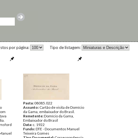
istos por página:
Tipo de listagem:
Pasta:
08085.022
do
Assunto:
Cartão de visita de Domício
com
da Gama, embaixador do Brasil.
tava
Remetente:
Domício da Gama,
ia.
Embaixador do Brasil
lmsford
Data:
c. 1922
Fundo:
DTE - Documentos Manuel
 Manuel
Teixeira Gomes
Tipo Documental:
Correspondencia