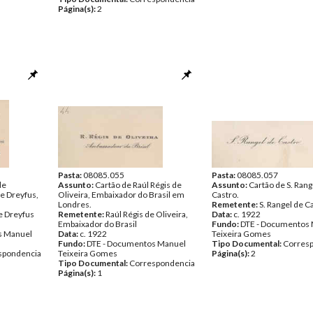
Página(s):
2
Pasta:
08085.055
Pasta:
08085.057
de
Assunto:
Cartão de Raúl Régis de
Assunto:
Cartão de S. Rang
e Dreyfus,
Oliveira, Embaixador do Brasil em
Castro.
Londres.
Remetente:
S. Rangel de C
e Dreyfus
Remetente:
Raúl Régis de Oliveira,
Data:
c. 1922
Embaixador do Brasil
Fundo:
DTE - Documentos
s Manuel
Data:
c. 1922
Teixeira Gomes
Fundo:
DTE - Documentos Manuel
Tipo Documental:
Corres
spondencia
Teixeira Gomes
Página(s):
2
Tipo Documental:
Correspondencia
Página(s):
1