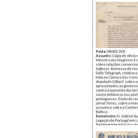
Pasta:
08085.028
Assunto:
Cópia de ofício
Ministro dos Negócios Es
sobre relações comerciai
inglesas. Remessa de rec
Daily Telegraph, relativa 
feita na Câmara dos Com
deputado Gilbert, sobre o
apresentados ao governo
contra o aumento das tari
navios britânicos nos por
portugueses. Envio de re
jornal Times, sobre o m
assunto e sobre a Confer
Báltico.
Remetente:
H. Gabriel da 
Legação de Portugal em 
Destinatário:
Ministro d
Estrangeiros
Data:
Terça, 23 de Maio 
Fundo:
DTE - Documento