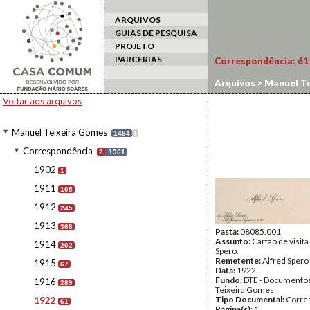
ARQUIVOS
GUIAS DE PESQUISA
PROJETO
PARCERIAS
Correspondência:
61
Arquivos
>
Manuel Te
Voltar aos arquivos
Manuel Teixeira Gomes
1484
I
Correspondência
2
1361
1902
1
1911
105
1912
245
1913
368
Pasta:
08085.001
Assunto:
Cartão de visita
1914
202
Spero.
Remetente:
Alfred Spero
1915
67
Data:
1922
Fundo:
DTE - Documento
1916
289
Teixeira Gomes
Tipo Documental:
Corre
1922
61
Página(s):
1