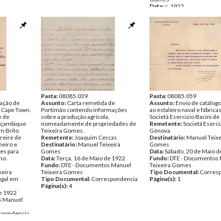
Data:
c. 1922
Fundo:
DTE - Documentos
Teixeira Gomes
Tipo Documental:
Corres
Página(s):
8
Pasta:
08085.039
Pasta:
08085.059
cação de
Assunto:
Carta remetida de
Assunto:
Envio de catálogo
e Cape Town.
Portimão contendo informações
ao estaleiro naval e fábrica
e de
sobre a produção agrícola,
Societá Esercizio Bacini d
oçambique
nomeadamente de propriedades de
Remetente:
Societá Eserci
m Brito
Teixeira Gomes.
Génova
reire de
Remetente:
Joaquim Cercas
Destinatário:
Manuel Teixe
neiro e
Destinatário:
Manuel Teixeira
Gomes
es para
Gomes
Data:
Sábado, 20 de Maio d
ho.
Data:
Terça, 16 de Maio de 1922
Fundo:
DTE - Documentos
Fundo:
DTE - Documentos Manuel
Teixeira Gomes
xeira
Teixeira Gomes
Tipo Documental:
Corres
ugal em
Tipo Documental:
Correspondencia
Página(s):
1
Página(s):
4
de 1922
s Manuel
spondencia