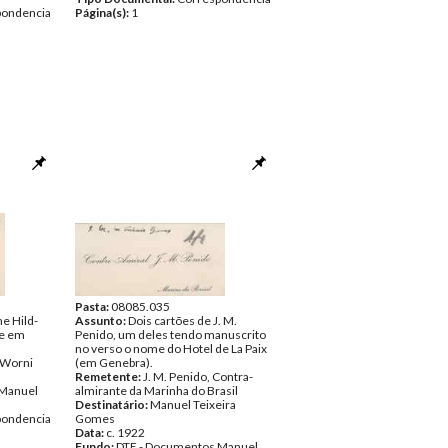
pondencia
Página(s):
1
Pasta:
08085.035
e Hild-
Assunto:
Dois cartões de J. M.
re em
Penido, um deles tendo manuscrito
no verso o nome do Hotel de La Paix
-Worni
(em Genebra).
Remetente:
J. M. Penido, Contra-
 Manuel
almirante da Marinha do Brasil
Destinatário:
Manuel Teixeira
pondencia
Gomes
Data:
c. 1922
Fundo:
DTE - Documentos Manuel