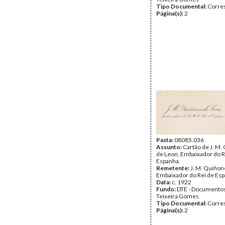
Tipo Documental:
Corre
Página(s):
2
Pasta:
08085.036
Assunto:
Cartão de J. M.
de Leon, Embaixador do R
Espanha.
Remetente:
J. M. Quiñon
Embaixador do Rei de Es
Data:
c. 1922
Fundo:
DTE - Documento
Teixeira Gomes
Tipo Documental:
Corre
Página(s):
2