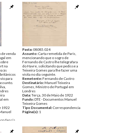
Pasta:
08085.024
o de venda
Assunto:
Carta remetida de Paris,
ugal em
mencionando que o sogro de
 sobre
Fernando de Castro lhe telegrafara
rt na
do Havre, solicitando que pedisse a
a às
Teixeira Gomes para lhe fazer uma
 britânicos
visita no dia seguinte.
vio para
Remetente:
Fernando de Castro
 assunto.
Destinatário:
Manuel Teixeira
ilva,
Gomes, Ministro de Portugal em
ndres
Londres
ira
Data:
Terça, 30 de Maio de 1922
al em
Fundo:
DTE - Documentos Manuel
Teixeira Gomes
e 1922
Tipo Documental:
Correspondencia
 Manuel
Página(s):
1
pondencia