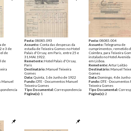
spondencia
Pasta:
08085.093
Pasta:
08085.004
a de
Assunto:
Conta das despesas da
Assunto:
Telegrama de
2 e 3 de
estadia de Teixeira Gomes no Hotel
cumprimentos, remetido 
el de
Palais d'Orsay, em Paris, entre 25 e
Coimbra, para Teixeira Go
31.MAI.1922.
instalado no Hotel Avenida
l de
Remetente:
Hotel Palais d'Orsay,
em Lisboa.
Paris
Remetente:
Artur Leitão
xeira
Destinatário:
Manuel Teixeira
Destinatário:
Manuel Teixe
Gomes
Gomes
Data:
Quinta, 1 de Junho de 1922
Data:
Domingo, 4 de Junho
s Manuel
Fundo:
DTE - Documentos Manuel
Fundo:
DTE - Documentos
Teixeira Gomes
Teixeira Gomes
spondencia
Tipo Documental:
Correspondencia
Tipo Documental:
Corres
Página(s):
1
Página(s):
2