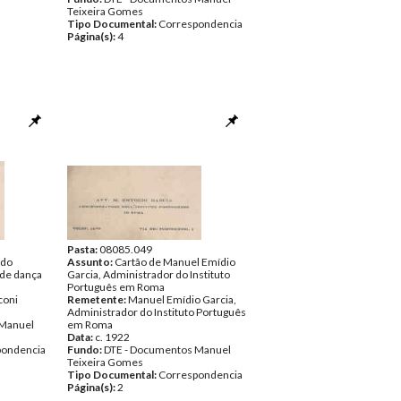
Teixeira Gomes
Tipo Documental:
Correspondencia
Página(s):
4
Pasta:
08085.049
rdo
Assunto:
Cartão de Manuel Emídio
 de dança
Garcia, Administrador do Instituto
Português em Roma
coni
Remetente:
Manuel Emídio Garcia,
Administrador do Instituto Português
 Manuel
em Roma
Data:
c. 1922
pondencia
Fundo:
DTE - Documentos Manuel
Teixeira Gomes
Tipo Documental:
Correspondencia
Página(s):
2