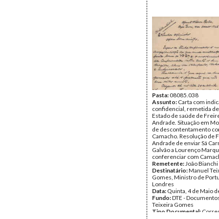
Pasta:
08085.038
Assunto:
Carta com indi
confidencial, remetida d
Estado de saúde de Freir
Andrade. Situação em M
de descontentamento co
Camacho. Resolução de F
Andrade de enviar Sá Car
Galvão a Lourenço Marqu
conferenciar com Camac
Remetente:
João Bianchi
Destinatário:
Manuel Tei
Gomes, Ministro de Port
Londres
Data:
Quinta, 4 de Maio 
Fundo:
DTE - Documento
Teixeira Gomes
Tipo Documental:
Corre
Página(s):
5