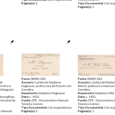
Página(s):
2
Tipo Documental:
Corres
Página(s):
1
Pasta:
08085.032
Pasta:
08085.033
el
Assunto:
Cartão de Madame
Assunto:
Cartão de Madam
nistro e
Hagnauer, professora de francês em
Worni, pedicure e manicu
 Delegação
Genebra.
Genebra.
Remetente:
Madame Hagnauer
Remetente:
Madame Hild
adounghian,
Data:
c. 1922
Data:
c. 1922
Nacional da
Fundo:
DTE - Documentos Manuel
Fundo:
DTE - Documentos
Teixeira Gomes
Teixeira Gomes
Tipo Documental:
Correspondencia
Tipo Documental:
Corres
s Manuel
Página(s):
2
Página(s):
1