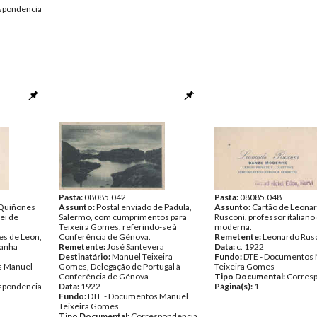
spondencia
Pasta:
08085.042
Pasta:
08085.048
 Quiñones
Assunto:
Postal enviado de Padula,
Assunto:
Cartão de Leona
ei de
Salermo, com cumprimentos para
Rusconi, professor italiano
Teixeira Gomes, referindo-se à
moderna.
es de Leon,
Conferência de Génova.
Remetente:
Leonardo Rus
panha
Remetente:
José Santevera
Data:
c. 1922
Destinatário:
Manuel Teixeira
Fundo:
DTE - Documentos
s Manuel
Gomes, Delegação de Portugal à
Teixeira Gomes
Conferência de Génova
Tipo Documental:
Corres
spondencia
Data:
1922
Página(s):
1
Fundo:
DTE - Documentos Manuel
Teixeira Gomes
Tipo Documental:
Correspondencia