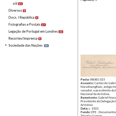
s/d
21
Diversos
5
Docs. I República
4
Fotografias e Postais
17
Legação de Portugal em Londres
22
Recortes/Imprensa
9
Sociedade das Nações
66
Pasta:
08085.025
Assunto:
Cartão de Gabri
Noradounghian, antigo mi
senador, e presidente da
Nacional da Arménia.
Remetente:
Gabriel Nor
Presidente da Delegação 
Arménia
Data:
c. 1922
Fundo:
DTE - Documento
Teixeira Gomes