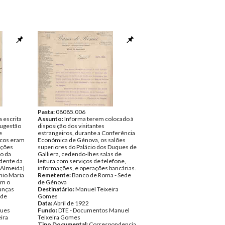
Pasta:
08085.006
a escrita
Assunto:
Informa terem colocado à
ugestão
disposição dos visitantes
e
estrangeiros, durante a Conferência
icos eram
Económica de Génova, os salões
uções
superiores do Palácio dos Duques de
o da
Galliera, cedendo-lhes salas de
idente da
leitura com serviços de telefone,
 Almeida]
informações, e operações bancárias.
nio Maria
Remetente:
Banco de Roma - Sede
om o
de Génova
nanças
Destinatário:
Manuel Teixeira
 de
Gomes
Data:
Abril de 1922
gues
Fundo:
DTE - Documentos Manuel
ira
Teixeira Gomes
Tipo Documental:
Correspondencia