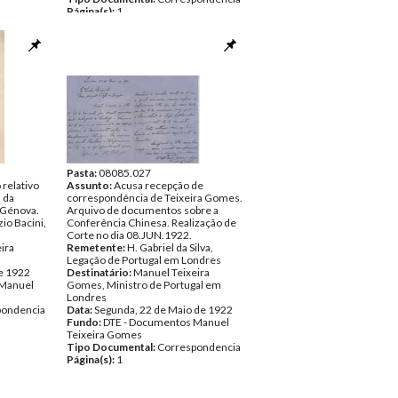
Página(s):
1
 Manuel
pondencia
Pasta:
08085.027
 relativo
Assunto:
Acusa recepção de
s da
correspondência de Teixeira Gomes.
e Génova.
Arquivo de documentos sobre a
zio Bacini,
Conferência Chinesa. Realização de
Corte no dia 08.JUN.1922.
ira
Remetente:
H. Gabriel da Silva,
Legação de Portugal em Londres
e 1922
Destinatário:
Manuel Teixeira
 Manuel
Gomes, Ministro de Portugal em
Londres
pondencia
Data:
Segunda, 22 de Maio de 1922
Fundo:
DTE - Documentos Manuel
Teixeira Gomes
Tipo Documental:
Correspondencia
Página(s):
1