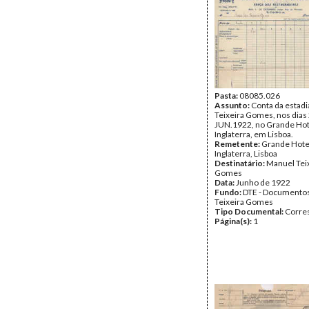
Teixeira Gomes
Tipo Documental:
Corre
Página(s):
1
Pasta:
08085.026
Assunto:
Conta da estadi
Teixeira Gomes, nos dias 
JUN.1922, no Grande Hot
Inglaterra, em Lisboa.
Remetente:
Grande Hote
Inglaterra, Lisboa
Destinatário:
Manuel Tei
Gomes
Data:
Junho de 1922
Fundo:
DTE - Documento
Teixeira Gomes
Tipo Documental:
Corre
Página(s):
1