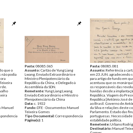
Pasta:
08085.065
Pasta:
08085.081
do que o
Assunto:
Cartão de Yung Liang
Assunto:
Referência a cart
 não podia
Lwang, Enviado Extraordinário e
em 23.JUN. agradecendo s
hora
Ministro Plenipotenciário da
para artigo de fundo em qu
Teixeira
República da China, e Delegado à
acentuou que os monárqu
arde.
Assembleia da SDN.
os responsáveis das revol
valho
Remetente:
Yung Liang Lwang,
havidas desde a implantaçã
xeira
Enviado Extraordinário e Ministro
República. Viagem do Pres
Plenipotenciário da China
República [António José de
Data:
c. 1922
ao Brasil. Governo de Antó
s Manuel
Fundo:
DTE - Documentos Manuel
da Silva e relações deste c
Teixeira Gomes
Parlamento. Estado das fi
spondencia
Tipo Documental:
Correspondencia
portuguesas. Necessidade
Página(s):
1
estabilidade política.
Remetente:
Urbano Rodri
Destinatário:
Manuel Teixe
Gomes