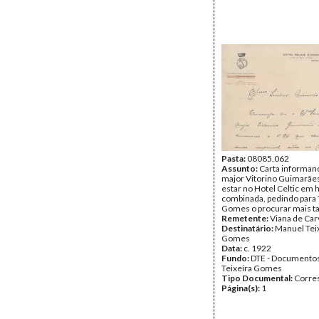
Pasta:
08085.062
Assunto:
Carta informan
major Vitorino Guimarães
estar no Hotel Celtic em 
combinada, pedindo para 
Gomes o procurar mais t
Remetente:
Viana de Car
Destinatário:
Manuel Tei
Gomes
Data:
c. 1922
Fundo:
DTE - Documento
Teixeira Gomes
Tipo Documental:
Corre
Página(s):
1