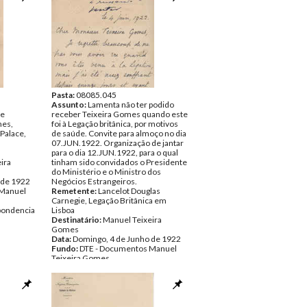
Pasta:
08085.045
Assunto:
Lamenta não ter podido
de
receber Teixeira Gomes quando este
mes,
foi à Legação britânica, por motivos
 Palace,
de saúde. Convite para almoço no dia
07.JUN.1922. Organização de jantar
para o dia 12.JUN.1922, para o qual
ira
tinham sido convidados o Presidente
do Ministério e o Ministro dos
 de 1922
Negócios Estrangeiros.
 Manuel
Remetente:
Lancelot Douglas
Carnegie, Legação Britânica em
pondencia
Lisboa
Destinatário:
Manuel Teixeira
Gomes
Data:
Domingo, 4 de Junho de 1922
Fundo:
DTE - Documentos Manuel
Teixeira Gomes
Tipo Documental:
Correspondencia
Página(s):
3