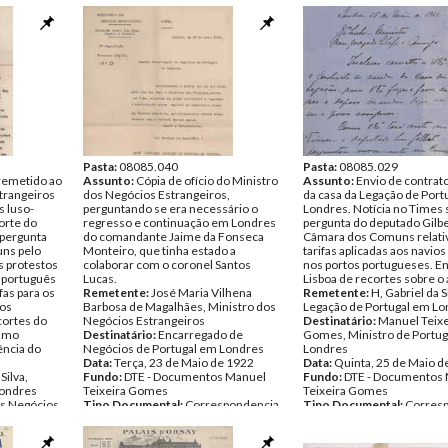
Pasta:
08085.040
Pasta:
08085.029
 remetido ao
Assunto:
Cópia de ofício do Ministro
Assunto:
Envio de contrat
trangeiros
dos Negócios Estrangeiros,
da casa da Legação de Port
s luso-
perguntando se era necessário o
Londres. Notícia no Times
orte do
regresso e continuação em Londres
pergunta do deputado Gilbe
a pergunta
do comandante Jaime da Fonseca
Câmara dos Comuns relativ
uns pelo
Monteiro, que tinha estado a
tarifas aplicadas aos navios
s protestos
colaborar com o coronel Santos
nos portos portugueses. En
 português
Lucas.
Lisboa de recortes sobre o
fas para os
Remetente:
José Maria Vilhena
Remetente:
H, Gabriel da S
tos
Barbosa de Magalhães, Ministro dos
Legação de Portugal em Lo
cortes do
Negócios Estrangeiros
Destinatário:
Manuel Teixe
esmo
Destinatário:
Encarregado de
Gomes, Ministro de Portug
ência do
Negócios de Portugal em Londres
Londres
Data:
Terça, 23 de Maio de 1922
Data:
Quinta, 25 de Maio d
Silva,
Fundo:
DTE - Documentos Manuel
Fundo:
DTE - Documentos
Londres
Teixeira Gomes
Teixeira Gomes
os Negócios
Tipo Documental:
Correspondencia
Tipo Documental:
Corres
Página(s):
1
Página(s):
3
de 1922
s Manuel