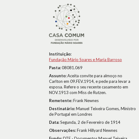
Instituição:
Fundação Mário Soares e Maria Barroso
Pasta:
08081.069
Assunto:
Aceita convite para almoço no
Carlton em 09.FEV.1914, e pede para levar a
esposa. Refere o seu recente casamento em
NOV.1913 com Miss de Rutzen.
Remetente:
Frank Newnes
Destinatário:
Manuel Teixeira Gomes, Ministro
de Portugal em Londres
Data:
Segunda, 2 de Fevereiro de 1914
Observações:
Frank Hillyard Newnes
Fundo:
DTE - Documentos Manuel Teixeira