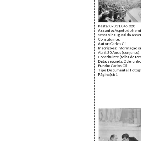
Pasta:
07311.045.028
Assunto:
Aspeto do hemí
sessão inaugural da Asse
Constituinte.
Autor:
Carlos Gil
Inscrições:
Informação or
Abril: 30 Anos (conjunto)
Constituinte (folha de fot
Data:
segunda, 2 de junh
Fundo:
Carlos Gil
Tipo Documental:
Fotogr
Página(s):
1