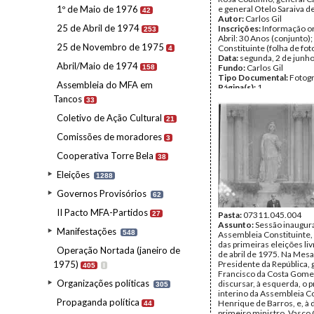
1º de Maio de 1976
e general Otelo Saraiva d
42
Autor:
Carlos Gil
25 de Abril de 1974
Inscrições:
Informação or
253
Abril: 30 Anos (conjunto)
25 de Novembro de 1975
Constituinte (folha de fot
4
Data:
segunda, 2 de junh
Abril/Maio de 1974
Fundo:
Carlos Gil
158
Tipo Documental:
Fotogr
Assembleia do MFA em
Página(s):
1
Tancos
33
Coletivo de Ação Cultural
21
Comissões de moradores
3
Cooperativa Torre Bela
38
Eleições
1288
Governos Provisórios
62
II Pacto MFA-Partidos
27
Pasta:
07311.045.004
Assunto:
Sessão inaugura
Manifestações
548
Assembleia Constituinte,
das primeiras eleições li
Operação Nortada (janeiro de
de abril de 1975. Na Mesa
1975)
Presidente da República, 
405
I
Francisco da Costa Gomes
Organizações políticas
discursar, à esquerda, o 
305
interino da Assembleia Co
Propaganda política
Henrique de Barros, e, à d
44
primeiro ministro, Vasco