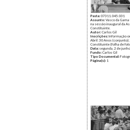
Pasta:
07311.045.031
Assunto:
Vasco da Gama
na sessão inaugural da A
Constituinte.
Autor:
Carlos Gil
Inscrições:
Informação or
Abril: 30 Anos (conjunto)
Constituinte (folha de fot
Data:
segunda, 2 de junh
Fundo:
Carlos Gil
Tipo Documental:
Fotogr
Página(s):
1