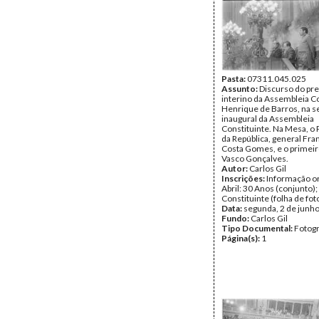
Pasta:
07311.045.025
Assunto:
Discurso do pr
interino da Assembleia Co
Henrique de Barros, na s
inaugural da Assembleia
Constituinte. Na Mesa, o
da República, general Fra
Costa Gomes, e o primeir
Vasco Gonçalves.
Autor:
Carlos Gil
Inscrições:
Informação or
Abril: 30 Anos (conjunto)
Constituinte (folha de fot
Data:
segunda, 2 de junh
Fundo:
Carlos Gil
Tipo Documental:
Fotogr
Página(s):
1