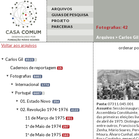
ARQUIVOS
GUIAS DE PESQUISA
PROJETO
PARCERIAS
Fotografias:
42
Arquivos
>
Carlos Gil
Assembleia Constitu
Voltar aos arquivos
ordenar po
Carlos Gil
8515
I
Cadernos de reportagem
15
Fotografias
8461
Internacional
1774
Portugal
6687
I
01. Estado Novo
354
Pasta:
07311.045.001
Assunto:
Sessão inaugura
02. Revolução 1974-1976
4122
Assembleia Constituinte,
das primeiras eleições li
11 de Março de 1975
351
de abril de 1975. Disting
entre outros, Francisco S
1º de Maio de 1974
297
Zenha, Mário Soares, Per
Moura, Álvaro Cunhal, al
1º de Maio de 1975
163
Rosa Coutinho, general C