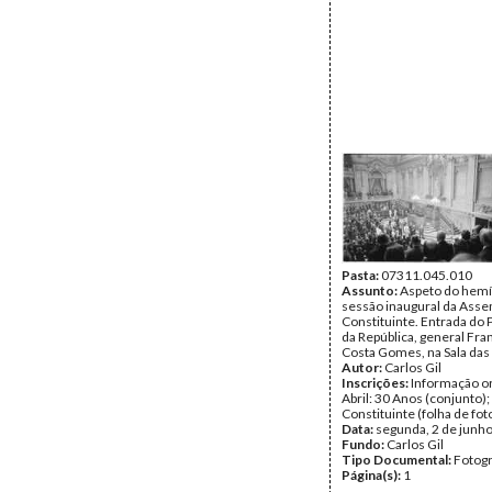
Pasta:
07311.045.010
Assunto:
Aspeto do hemí
sessão inaugural da Asse
Constituinte. Entrada do
da República, general Fra
Costa Gomes, na Sala das
Autor:
Carlos Gil
Inscrições:
Informação or
Abril: 30 Anos (conjunto)
Constituinte (folha de fot
Data:
segunda, 2 de junh
Fundo:
Carlos Gil
Tipo Documental:
Fotogr
Página(s):
1