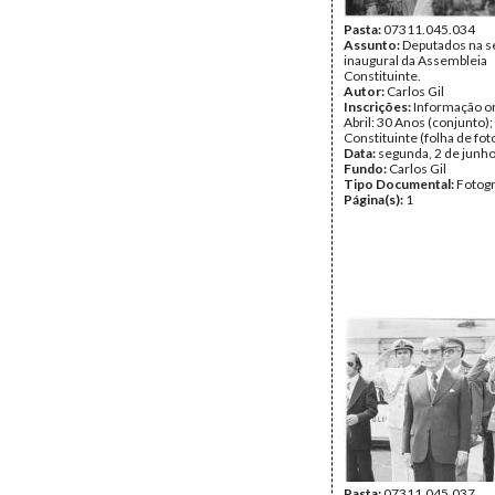
Pasta:
07311.045.034
Assunto:
Deputados na s
inaugural da Assembleia
Constituinte.
Autor:
Carlos Gil
Inscrições:
Informação or
Abril: 30 Anos (conjunto)
Constituinte (folha de fot
Data:
segunda, 2 de junh
Fundo:
Carlos Gil
Tipo Documental:
Fotogr
Página(s):
1
Pasta:
07311.045.037