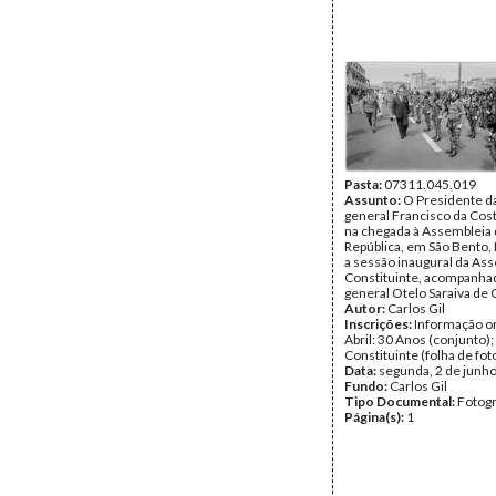
Pasta:
07311.045.019
Assunto:
O Presidente da
general Francisco da Co
na chegada à Assembleia 
República, em São Bento, 
a sessão inaugural da As
Constituinte, acompanha
general Otelo Saraiva de 
Autor:
Carlos Gil
Inscrições:
Informação or
Abril: 30 Anos (conjunto)
Constituinte (folha de fot
Data:
segunda, 2 de junh
Fundo:
Carlos Gil
Tipo Documental:
Fotogr
Página(s):
1