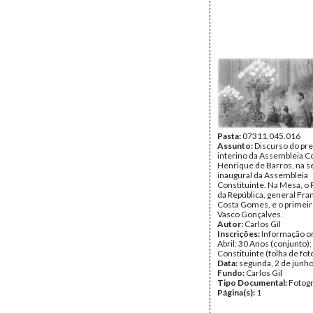
Pasta:
07311.045.016
Assunto:
Discurso do pr
interino da Assembleia Co
Henrique de Barros, na s
inaugural da Assembleia
Constituinte. Na Mesa, o
da República, general Fra
Costa Gomes, e o primeir
Vasco Gonçalves.
Autor:
Carlos Gil
Inscrições:
Informação or
Abril: 30 Anos (conjunto)
Constituinte (folha de fot
Data:
segunda, 2 de junh
Fundo:
Carlos Gil
Tipo Documental:
Fotogr
Página(s):
1