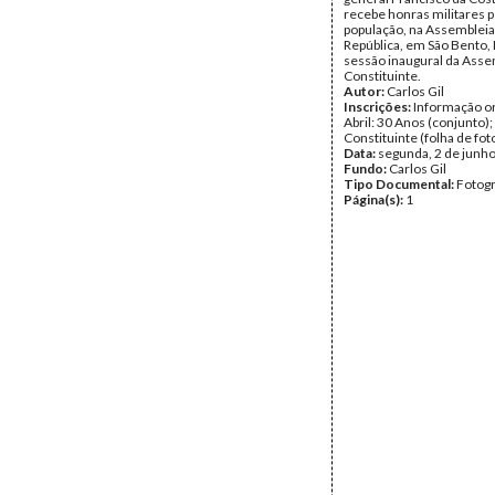
recebe honras militares p
população, na Assembleia
República, em São Bento, 
sessão inaugural da Asse
Constituinte.
Autor:
Carlos Gil
Inscrições:
Informação or
Abril: 30 Anos (conjunto)
Constituinte (folha de fot
Data:
segunda, 2 de junh
Fundo:
Carlos Gil
Tipo Documental:
Fotogr
Página(s):
1