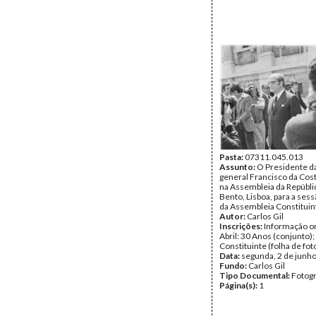
Pasta:
07311.045.013
Assunto:
O Presidente da
general Francisco da Co
na Assembleia da Repúbli
Bento, Lisboa, para a sess
da Assembleia Constituin
Autor:
Carlos Gil
Inscrições:
Informação or
Abril: 30 Anos (conjunto)
Constituinte (folha de fot
Data:
segunda, 2 de junh
Fundo:
Carlos Gil
Tipo Documental:
Fotogr
Página(s):
1