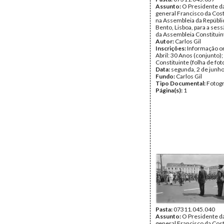
Assunto:
O Presidente da
general Francisco da Co
na Assembleia da Repúbli
Bento, Lisboa, para a sess
da Assembleia Constituin
Autor:
Carlos Gil
Inscrições:
Informação or
Abril: 30 Anos (conjunto)
Constituinte (folha de fot
Data:
segunda, 2 de junh
Fundo:
Carlos Gil
Tipo Documental:
Fotogr
Página(s):
1
Pasta:
07311.045.040
Assunto:
O Presidente da
general Francisco da Co