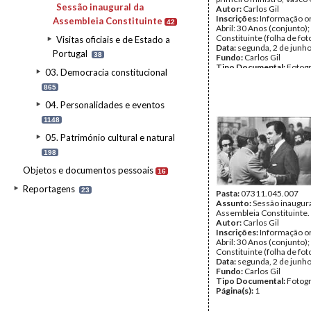
Sessão inaugural da
Autor:
Carlos Gil
Inscrições:
Informação or
Assembleia Constituinte
42
Abril: 30 Anos (conjunto)
Constituinte (folha de fot
Visitas oficiais e de Estado a
Data:
segunda, 2 de junh
Portugal
38
Fundo:
Carlos Gil
Tipo Documental:
Fotogr
03. Democracia constitucional
Página(s):
1
865
04. Personalidades e eventos
1148
05. Património cultural e natural
198
Objetos e documentos pessoais
16
Reportagens
23
Pasta:
07311.045.007
Assunto:
Sessão inaugura
Assembleia Constituinte.
Autor:
Carlos Gil
Inscrições:
Informação or
Abril: 30 Anos (conjunto)
Constituinte (folha de fot
Data:
segunda, 2 de junh
Fundo:
Carlos Gil
Tipo Documental:
Fotogr
Página(s):
1