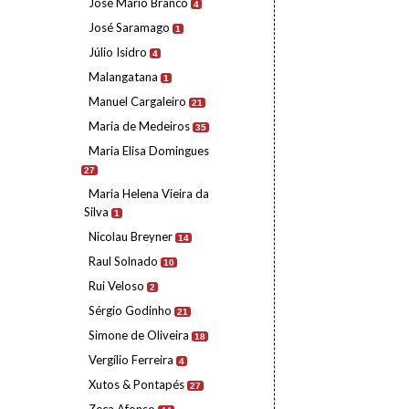
José Mário Branco
4
José Saramago
1
Júlio Isidro
4
Malangatana
1
Manuel Cargaleiro
21
Maria de Medeiros
35
Maria Elisa Domingues
27
Maria Helena Vieira da
Silva
1
Nicolau Breyner
14
Raul Solnado
10
Rui Veloso
2
Sérgio Godinho
21
Simone de Oliveira
18
Vergílio Ferreira
4
Xutos & Pontapés
27