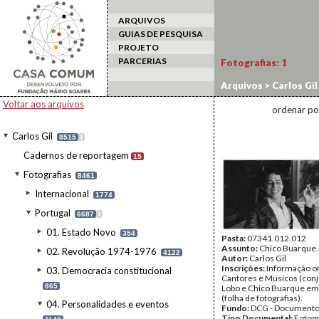
ARQUIVOS
GUIAS DE PESQUISA
PROJETO
PARCERIAS
Fotografias:
1
Arquivos
>
Carlos Gil
Voltar aos arquivos
ordenar po
Carlos Gil
8515
I
Cadernos de reportagem
15
Fotografias
8461
Internacional
1774
Portugal
6687
I
01. Estado Novo
354
Pasta:
07341.012.012
Assunto:
Chico Buarque.
02. Revolução 1974-1976
4122
Autor:
Carlos Gil
Inscrições:
Informação or
03. Democracia constitucional
Cantores e Músicos (conj
865
Lobo e Chico Buarque em
(folha de fotografias).
04. Personalidades e eventos
Fundo:
DCG - Documentos
Tipo Documental:
Fotogr