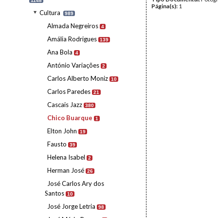
1148
Página(s):
1
Cultura
989
Almada Negreiros
4
Amália Rodrigues
139
Ana Bola
4
António Variações
2
Carlos Alberto Moniz
10
Carlos Paredes
21
Cascais Jazz
380
Chico Buarque
1
Elton John
19
Fausto
39
Helena Isabel
2
Herman José
26
José Carlos Ary dos
Santos
10
José Jorge Letria
98