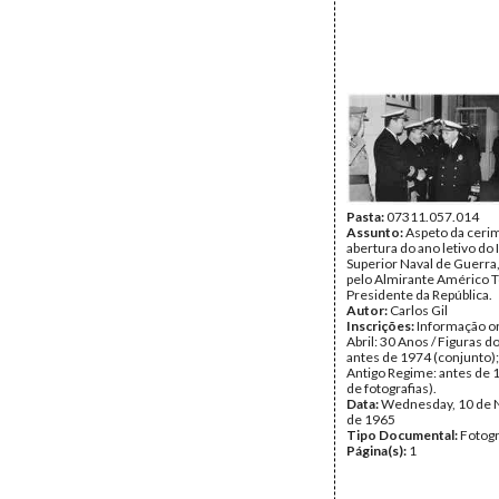
Pasta:
07311.057.014
Assunto:
Aspeto da ceri
abertura do ano letivo do 
Superior Naval de Guerra,
pelo Almirante Américo 
Presidente da República.
Autor:
Carlos Gil
Inscrições:
Informação or
Abril: 30 Anos / Figuras d
antes de 1974 (conjunto);
Antigo Regime: antes de 
de fotografias).
Data:
Wednesday, 10 de
de 1965
Tipo Documental:
Fotogr
Página(s):
1