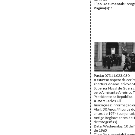
Tipo Documental:
Fotogr
Página(s):
1
Pasta:
07311.023.030
Assunto:
Aspeto da ceri
abertura do ano letivo do 
Superior Naval de Guerra,
pelo Almirante Américo 
Presidente da República.
Autor:
Carlos Gil
Inscrições:
Informação or
Abril: 30 Anos / Figuras d
antes de 1974 (conjunto);
Antigo Regime: antes de 
de fotografias).
Data:
Wednesday, 10 de
de 1965
Tipo Documental:
Fotogr