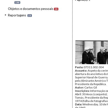
198
Objetos e documentos pessoais
16
Reportagens
23
Pasta:
07311.002.004
Assunto:
Aspeto da ceri
abertura do ano letivo do 
Superior Naval de Guerra,
pelo Almirante Américo 
Presidente da República.
Autor:
Carlos Gil
Inscrições:
Informação or
Abril: 30 Anos (conjunto)
Tomás, Presidente da Rep
1974 (folha de fotografias
Data:
Wednesday, 10 de
de 1965