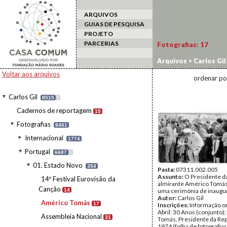
ARQUIVOS
GUIAS DE PESQUISA
PROJETO
PARCERIAS
Fotografias:
17
Arquivos
>
Carlos Gil
Voltar aos arquivos
ordenar po
Carlos Gil
8515
I
Cadernos de reportagem
15
Fotografias
8461
Internacional
1774
Portugal
6687
I
01. Estado Novo
354
Pasta:
07311.002.005
Assunto:
O Presidente da
14º Festival Eurovisão da
almirante Américo Tomás
Canção
14
uma cerimónia de inaugu
Autor:
Carlos Gil
Américo Tomás
17
Inscrições:
Informação or
Abril: 30 Anos (conjunto)
Assembleia Nacional
31
Tomás, Presidente da Rep
1974 (folha de fotografias