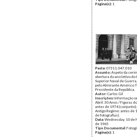
Página(s):
1
Pasta:
07311.047.010
Assunto:
Aspeto da ceri
abertura do ano letivo do 
Superior Naval de Guerra,
pelo Almirante Américo 
Presidente da República.
Autor:
Carlos Gil
Inscrições:
Informação or
Abril: 30 Anos / Figuras d
antes de 1974 (conjunto);
Antigo Regime: antes de 
de fotografias).
Data:
Wednesday, 10 de
de 1965
Tipo Documental:
Fotogr
Página(s):
1