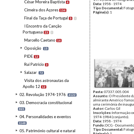
César Moreira Baptista
4
Data:
1958 - 1974
Tipo Documental:
Fotogr
Cimeira dos Açores
134
Página(s):
1
Final da Taça de Portugal
3
I
I Encontro da Canção
Portuguesa
23
I
Marcello Caetano
14
Oposição
15
PIDE
12
Rui Patrício
3
Salazar
72
Visita dos astronautas da
Apollo 12
12
Pasta:
07337.005.004
02. Revolução 1974-1976
4122
Assunto:
O Presidente da
almirante Américo Tomás
03. Democracia constitucional
uma cerimónia de inaugu
Autor:
Carlos Gil
865
Inscrições:
Informação or
04. Personalidades e eventos
1974-1984 (conjunto).
Data:
1958 - 1974
1148
Fundo:
DCG - Documentos
Tipo Documental:
Fotogr
05. Património cultural e natural
Página(s):
1