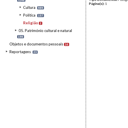
1148
Página(s):
1
Cultura
989
Política
157
Religião
2
05. Património cultural e natural
198
Objetos e documentos pessoais
16
Reportagens
23