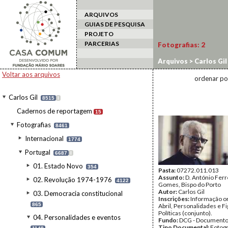
ARQUIVOS
GUIAS DE PESQUISA
PROJETO
PARCERIAS
Fotografias:
2
Arquivos
>
Carlos Gil
Voltar aos arquivos
ordenar po
Carlos Gil
8515
I
Cadernos de reportagem
15
Fotografias
8461
Internacional
1774
Portugal
6687
I
01. Estado Novo
354
Pasta:
07272.011.013
Assunto:
D. António Ferr
02. Revolução 1974-1976
4122
Gomes, Bispo do Porto
Autor:
Carlos Gil
03. Democracia constitucional
Inscrições:
Informação or
865
Abril, Personalidades e F
Políticas (conjunto).
04. Personalidades e eventos
Fundo:
DCG - Documentos
Tipo Documental:
Fotogr