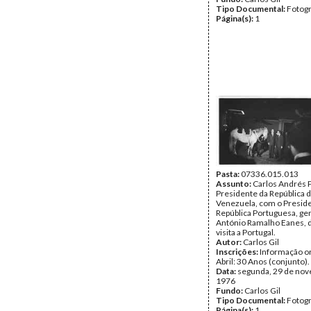
Tipo Documental:
Fotogr
Página(s):
1
Pasta:
07336.015.013
Assunto:
Carlos Andrés 
Presidente da República 
Venezuela, com o Presid
República Portuguesa, ge
António Ramalho Eanes, 
visita a Portugal.
Autor:
Carlos Gil
Inscrições:
Informação or
Abril: 30 Anos (conjunto).
Data:
segunda, 29 de no
1976
Fundo:
Carlos Gil
Tipo Documental:
Fotogr
Página(s):
1