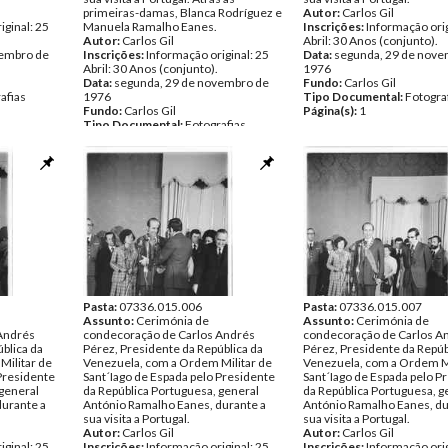
primeiras-damas, Blanca Rodríguez e
Autor:
Carlos Gil
iginal: 25
Manuela Ramalho Eanes.
Inscrições:
Informação orig
Autor:
Carlos Gil
Abril: 30 Anos (conjunto).
vembro de
Inscrições:
Informação original: 25
Data:
segunda, 29 de nove
Abril: 30 Anos (conjunto).
1976
Data:
segunda, 29 de novembro de
Fundo:
Carlos Gil
afias
1976
Tipo Documental:
Fotogra
Fundo:
Carlos Gil
Página(s):
1
Tipo Documental:
Fotografias
Página(s):
1
Pasta:
07336.015.006
Pasta:
07336.015.007
Assunto:
Cerimónia de
Assunto:
Cerimónia de
Andrés
condecoração de Carlos Andrés
condecoração de Carlos A
blica da
Pérez, Presidente da República da
Pérez, Presidente da Repúb
Militar de
Venezuela, com a Ordem Militar de
Venezuela, com a Ordem Mi
 Presidente
Sant´Iago de Espada pelo Presidente
Sant´Iago de Espada pelo P
 general
da República Portuguesa, general
da República Portuguesa, g
durante a
António Ramalho Eanes, durante a
António Ramalho Eanes, du
sua visita a Portugal.
sua visita a Portugal.
Autor:
Carlos Gil
Autor:
Carlos Gil
iginal: 25
Inscrições:
Informação original: 25
Inscrições:
Informação orig