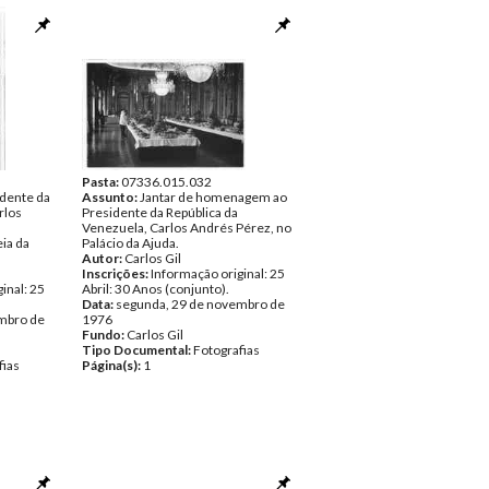
Pasta:
07336.015.032
dente da
Assunto:
Jantar de homenagem ao
rlos
Presidente da República da
Venezuela, Carlos Andrés Pérez, no
ia da
Palácio da Ajuda.
Autor:
Carlos Gil
Inscrições:
Informação original: 25
inal: 25
Abril: 30 Anos (conjunto).
Data:
segunda, 29 de novembro de
mbro de
1976
Fundo:
Carlos Gil
Tipo Documental:
Fotografias
fias
Página(s):
1