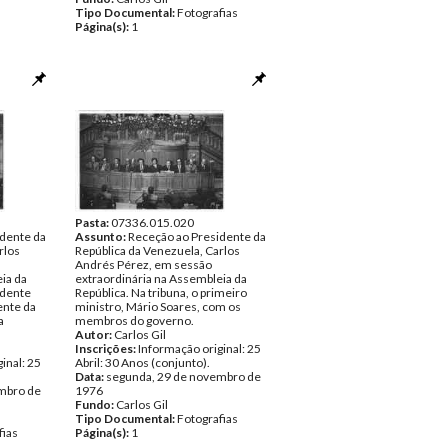
Tipo Documental:
Fotografias
Página(s):
1
Pasta:
07336.015.020
dente da
Assunto:
Receção ao Presidente da
rlos
República da Venezuela, Carlos
Andrés Pérez, em sessão
ia da
extraordinária na Assembleia da
idente
República. Na tribuna, o primeiro
ente da
ministro, Mário Soares, com os
a
membros do governo.
Autor:
Carlos Gil
Inscrições:
Informação original: 25
inal: 25
Abril: 30 Anos (conjunto).
Data:
segunda, 29 de novembro de
mbro de
1976
Fundo:
Carlos Gil
Tipo Documental:
Fotografias
fias
Página(s):
1