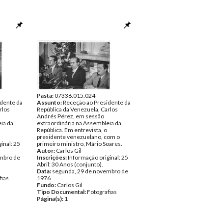
Pasta:
07336.015.024
dente da
Assunto:
Receção ao Presidente da
rlos
República da Venezuela, Carlos
Andrés Pérez, em sessão
ia da
extraordinária na Assembleia da
República. Em entrevista, o
presidente venezuelano, com o
inal: 25
primeiro ministro, Mário Soares.
Autor:
Carlos Gil
mbro de
Inscrições:
Informação original: 25
Abril: 30 Anos (conjunto).
Data:
segunda, 29 de novembro de
fias
1976
Fundo:
Carlos Gil
Tipo Documental:
Fotografias
Página(s):
1