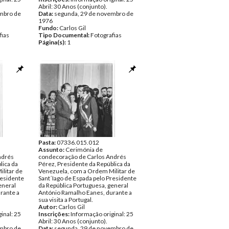
Abril: 30 Anos (conjunto).
mbro de
Data:
segunda, 29 de novembro de
1976
Fundo:
Carlos Gil
fias
Tipo Documental:
Fotografias
Página(s):
1
Pasta:
07336.015.012
Assunto:
Cerimónia de
ndrés
condecoração de Carlos Andrés
lica da
Pérez, Presidente da República da
litar de
Venezuela, com a Ordem Militar de
residente
Sant´Iago de Espada pelo Presidente
eneral
da República Portuguesa, general
rante a
António Ramalho Eanes, durante a
sua visita a Portugal.
Autor:
Carlos Gil
inal: 25
Inscrições:
Informação original: 25
Abril: 30 Anos (conjunto).
mbro de
Data:
segunda, 29 de novembro de