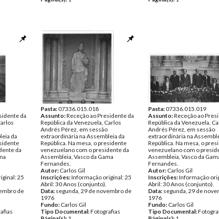
Pasta:
07336.015.018
Pasta:
07336.015.019
sidente da
Assunto:
Receção ao Presidente da
Assunto:
Receção ao Presi
Carlos
República da Venezuela, Carlos
República da Venezuela, Ca
Andrés Pérez, em sessão
Andrés Pérez, em sessão
leia da
extraordinária na Assembleia da
extraordinária na Assemble
esidente
República. Na mesa, o presidente
República. Na mesa, o pres
dente da
venezuelano com o presidente da
venezuelano com o presid
ama
Assembleia, Vasco da Gama
Assembleia, Vasco da Gam
Fernandes.
Fernandes.
Autor:
Carlos Gil
Autor:
Carlos Gil
iginal: 25
Inscrições:
Informação original: 25
Inscrições:
Informação orig
Abril: 30 Anos (conjunto).
Abril: 30 Anos (conjunto).
vembro de
Data:
segunda, 29 de novembro de
Data:
segunda, 29 de nove
1976
1976
Fundo:
Carlos Gil
Fundo:
Carlos Gil
afias
Tipo Documental:
Fotografias
Tipo Documental:
Fotogra
Página(s):
1
Página(s):
1