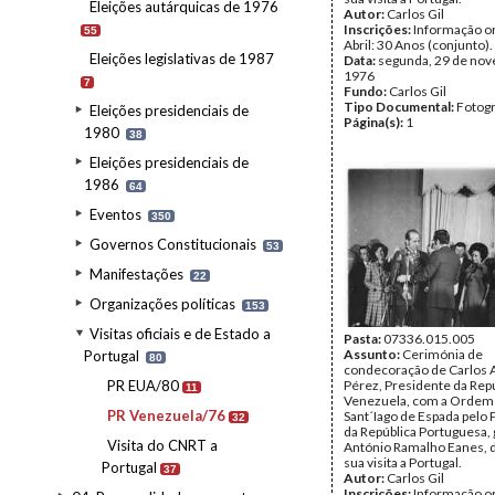
Eleições autárquicas de 1976
Autor:
Carlos Gil
Inscrições:
Informação or
55
Abril: 30 Anos (conjunto).
Eleições legislativas de 1987
Data:
segunda, 29 de no
1976
7
Fundo:
Carlos Gil
Tipo Documental:
Fotogr
Eleições presidenciais de
Página(s):
1
1980
38
Eleições presidenciais de
1986
64
Eventos
350
Governos Constitucionais
53
Manifestações
22
Organizações políticas
153
Visitas oficiais e de Estado a
Pasta:
07336.015.005
Assunto:
Cerimónia de
Portugal
80
condecoração de Carlos 
PR EUA/80
Pérez, Presidente da Repú
11
Venezuela, com a Ordem 
PR Venezuela/76
Sant´Iago de Espada pelo
32
da República Portuguesa,
Visita do CNRT a
António Ramalho Eanes, 
sua visita a Portugal.
Portugal
37
Autor:
Carlos Gil
Inscrições:
Informação or