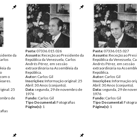
Pasta:
07336.015.026
Pasta:
07336.015.027
sidente da
Assunto:
Receção ao Presidente da
Assunto:
Receção ao Presi
Carlos
República da Venezuela, Carlos
República da Venezuela, Ca
Andrés Pérez, em sessão
Andrés Pérez, em sessão
leia da
extraordinária na Assembleia da
extraordinária na Assemble
 o
República.
República.
 com o
Autor:
Carlos Gil
Autor:
Carlos Gil
Soares.
Inscrições:
Informação original: 25
Inscrições:
Informação orig
Abril: 30 Anos (conjunto).
Abril: 30 Anos (conjunto).
iginal: 25
Data:
segunda, 29 de novembro de
Data:
segunda, 29 de nove
1976
1976
vembro de
Fundo:
Carlos Gil
Fundo:
Carlos Gil
Tipo Documental:
Fotografias
Tipo Documental:
Fotogra
Página(s):
1
Página(s):
1
afias