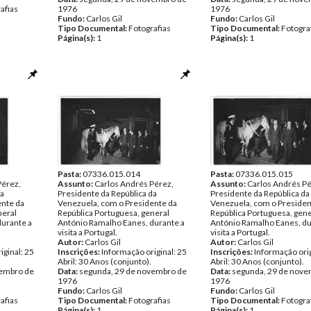
afias
1976
1976
Fundo:
Carlos Gil
Fundo:
Carlos Gil
Tipo Documental:
Fotografias
Tipo Documental:
Fotogra
Página(s):
1
Página(s):
1
Pasta:
07336.015.014
Pasta:
07336.015.015
Pérez,
Assunto:
Carlos Andrés Pérez,
Assunto:
Carlos Andrés Pé
da
Presidente da República da
Presidente da República da
ente da
Venezuela, com o Presidente da
Venezuela, com o Presiden
neral
República Portuguesa, general
República Portuguesa, gene
durante a
António Ramalho Eanes, durante a
António Ramalho Eanes, du
visita a Portugal.
visita a Portugal.
Autor:
Carlos Gil
Autor:
Carlos Gil
iginal: 25
Inscrições:
Informação original: 25
Inscrições:
Informação orig
Abril: 30 Anos (conjunto).
Abril: 30 Anos (conjunto).
vembro de
Data:
segunda, 29 de novembro de
Data:
segunda, 29 de nove
1976
1976
Fundo:
Carlos Gil
Fundo:
Carlos Gil
afias
Tipo Documental:
Fotografias
Tipo Documental:
Fotogra
Página(s):
1
Página(s):
1