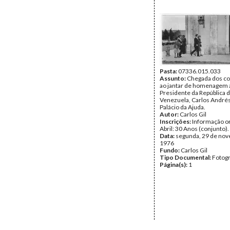
Pasta:
07336.015.033
Assunto:
Chegada dos c
ao jantar de homenagem 
Presidente da República 
Venezuela, Carlos Andrés
Palácio da Ajuda.
Autor:
Carlos Gil
Inscrições:
Informação or
Abril: 30 Anos (conjunto).
Data:
segunda, 29 de no
1976
Fundo:
Carlos Gil
Tipo Documental:
Fotogr
Página(s):
1