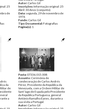
Autor:
Carlos Gil
inal: 25
Inscrições:
Informação original: 25
Abril: 30 Anos (conjunto).
mbro de
Data:
segunda, 29 de novembro de
1976
Fundo:
Carlos Gil
fias
Tipo Documental:
Fotografias
Página(s):
1
Pasta:
07336.015.008
Assunto:
Cerimónia de
ndrés
condecoração de Carlos Andrés
lica da
Pérez, Presidente da República da
litar de
Venezuela, com a Ordem Militar de
residente
Sant´Iago de Espada pelo Presidente
eneral
da República Portuguesa, general
rante a
António Ramalho Eanes, durante a
sua visita a Portugal.
Autor:
Carlos Gil
inal: 25
Inscrições:
Informação original: 25