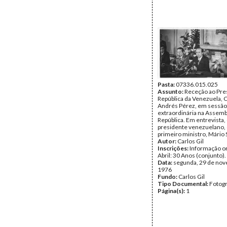
Pasta:
07336.015.025
Assunto:
Receção ao Pre
República da Venezuela, 
Andrés Pérez, em sessão
extraordinária na Assemb
República. Em entrevista,
presidente venezuelano,
primeiro ministro, Mário 
Autor:
Carlos Gil
Inscrições:
Informação or
Abril: 30 Anos (conjunto).
Data:
segunda, 29 de no
1976
Fundo:
Carlos Gil
Tipo Documental:
Fotogr
Página(s):
1