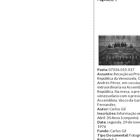
Pasta:
07336.015.017
Assunto:
Receção ao Pre
República da Venezuela, 
Andrés Pérez, em sessão
extraordinária na Assemb
República. Na mesa, o pr
venezuelano com o presi
Assembleia, Vasco da G
Fernandes.
Autor:
Carlos Gil
Inscrições:
Informação or
Abril: 30 Anos (conjunto).
Data:
segunda, 29 de no
1976
Fundo:
Carlos Gil
Tipo Documental:
Fotogr
Página(s):
1