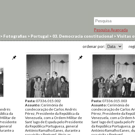
Pesquisa Avançada
>
Fotografias
>
Portugal
>
03. Democracia constitucional
>
Visitas o
ordenar por:
reg
Pasta:
07336.015.002
Pasta:
07336.015.003
Assunto:
Cerimónia de
Assunto:
Cerimónia de
Andrés
condecoração de Carlos Andrés
condecoração de Carlos A
blica da
Pérez, Presidente da República da
Pérez, Presidente da Repúb
Militar de
Venezuela, com a Ordem Militar de
Venezuela, com a Ordem Mi
 Presidente
Sant´Iago de Espada pelo Presidente
Sant´Iago de Espada pelo P
 general
da República Portuguesa, general
da República Portuguesa, g
durante a
António Ramalho Eanes, durante a
António Ramalho Eanes, du
sua visita a Portugal. Atrás as
sua visita a Portugal.