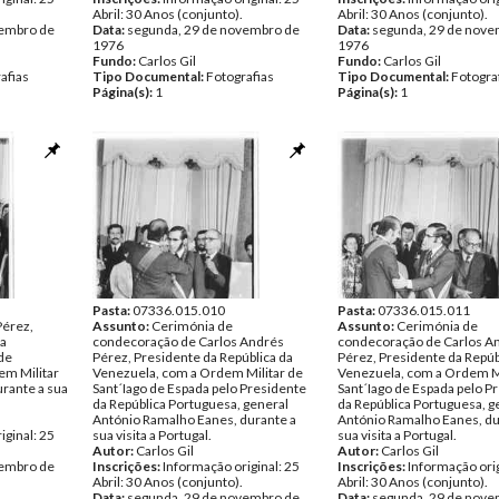
Abril: 30 Anos (conjunto).
Abril: 30 Anos (conjunto).
vembro de
Data:
segunda, 29 de novembro de
Data:
segunda, 29 de nove
1976
1976
Fundo:
Carlos Gil
Fundo:
Carlos Gil
afias
Tipo Documental:
Fotografias
Tipo Documental:
Fotogra
Página(s):
1
Página(s):
1
Pasta:
07336.015.010
Pasta:
07336.015.011
Pérez,
Assunto:
Cerimónia de
Assunto:
Cerimónia de
da
condecoração de Carlos Andrés
condecoração de Carlos A
de
Pérez, Presidente da República da
Pérez, Presidente da Repúb
m Militar
Venezuela, com a Ordem Militar de
Venezuela, com a Ordem Mi
urante a sua
Sant´Iago de Espada pelo Presidente
Sant´Iago de Espada pelo P
da República Portuguesa, general
da República Portuguesa, g
António Ramalho Eanes, durante a
António Ramalho Eanes, du
iginal: 25
sua visita a Portugal.
sua visita a Portugal.
Autor:
Carlos Gil
Autor:
Carlos Gil
vembro de
Inscrições:
Informação original: 25
Inscrições:
Informação orig
Abril: 30 Anos (conjunto).
Abril: 30 Anos (conjunto).
Data:
segunda, 29 de novembro de
Data:
segunda, 29 de nove