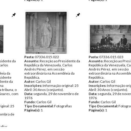
Pasta:
07336.015.022
Pasta:
07336.015.023
sidente da
Assunto:
Receção ao Presidente da
Assunto:
Receção ao Presi
Carlos
República da Venezuela, Carlos
República da Venezuela, Ca
Andrés Pérez, em sessão
Andrés Pérez, em sessão
leia da
extraordinária na Assembleia da
extraordinária na Assemble
esidente
República.
República.
dente da
Autor:
Carlos Gil
Autor:
Carlos Gil
ama
Inscrições:
Informação original: 25
Inscrições:
Informação orig
 tribuna, o
Abril: 30 Anos (conjunto).
Abril: 30 Anos (conjunto).
 Soares, com
Data:
segunda, 29 de novembro de
Data:
segunda, 29 de nove
1976
1976
Fundo:
Carlos Gil
Fundo:
Carlos Gil
iginal: 25
Tipo Documental:
Fotografias
Tipo Documental:
Fotogra
Página(s):
1
Página(s):
1
vembro de
afias