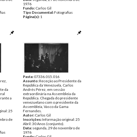
1976
Fundo:
Carlos Gil
fias
Tipo Documental:
Fotografias
Página(s):
1
Pasta:
07336.015.016
rez,
Assunto:
Receção ao Presidente da
República da Venezuela, Carlos
te da
Andrés Pérez, em sessão
ral
extraordinária na Assembleia da
rante a
República. Chegada do presidente
venezuelano com o presidente da
Assembleia, Vasco da Gama
inal: 25
Fernandes.
Autor:
Carlos Gil
mbro de
Inscrições:
Informação original: 25
Abril: 30 Anos (conjunto).
Data:
segunda, 29 de novembro de
fias
1976
Fundo:
Carlos Gil