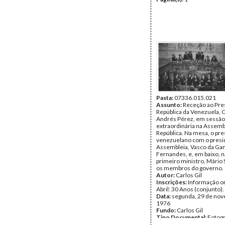
Pasta:
07336.015.021
Assunto:
Receção ao Pre
República da Venezuela, 
Andrés Pérez, em sessão
extraordinária na Assemb
República. Na mesa, o pr
venezuelano com o presi
Assembleia, Vasco da G
Fernandes, e, em baixo, na
primeiro ministro, Mário
os membros do governo.
Autor:
Carlos Gil
Inscrições:
Informação or
Abril: 30 Anos (conjunto).
Data:
segunda, 29 de no
1976
Fundo:
Carlos Gil
Tipo Documental:
Fotogr
Página(s):
1