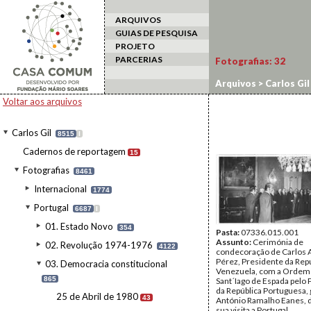
ARQUIVOS
GUIAS DE PESQUISA
PROJETO
PARCERIAS
Fotografias:
32
Arquivos
>
Carlos Gil
Voltar aos arquivos
Carlos Gil
8515
I
Cadernos de reportagem
15
Fotografias
8461
Internacional
1774
Portugal
6687
I
01. Estado Novo
354
Pasta:
07336.015.001
Assunto:
Cerimónia de
02. Revolução 1974-1976
4122
condecoração de Carlos 
Pérez, Presidente da Repú
03. Democracia constitucional
Venezuela, com a Ordem 
865
Sant´Iago de Espada pelo
da República Portuguesa,
25 de Abril de 1980
43
António Ramalho Eanes, 
sua visita a Portugal.