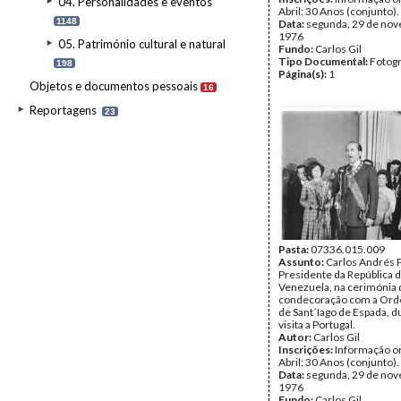
04. Personalidades e eventos
Abril: 30 Anos (conjunto).
1148
Data:
segunda, 29 de no
1976
05. Património cultural e natural
Fundo:
Carlos Gil
Tipo Documental:
Fotogr
198
Página(s):
1
Objetos e documentos pessoais
16
Reportagens
23
Pasta:
07336.015.009
Assunto:
Carlos Andrés 
Presidente da República 
Venezuela, na cerimónia 
condecoração com a Orde
de Sant´Iago de Espada, d
visita a Portugal.
Autor:
Carlos Gil
Inscrições:
Informação or
Abril: 30 Anos (conjunto).
Data:
segunda, 29 de no
1976
Fundo:
Carlos Gil