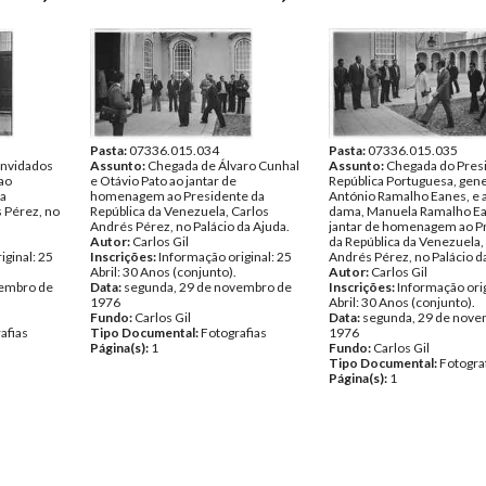
Pasta:
07336.015.034
Pasta:
07336.015.035
onvidados
Assunto:
Chegada de Álvaro Cunhal
Assunto:
Chegada do Pres
ao
e Otávio Pato ao jantar de
República Portuguesa, gene
da
homenagem ao Presidente da
António Ramalho Eanes, e a
 Pérez, no
República da Venezuela, Carlos
dama, Manuela Ramalho Ea
Andrés Pérez, no Palácio da Ajuda.
jantar de homenagem ao P
Autor:
Carlos Gil
da República da Venezuela,
iginal: 25
Inscrições:
Informação original: 25
Andrés Pérez, no Palácio d
Abril: 30 Anos (conjunto).
Autor:
Carlos Gil
vembro de
Data:
segunda, 29 de novembro de
Inscrições:
Informação orig
1976
Abril: 30 Anos (conjunto).
Fundo:
Carlos Gil
Data:
segunda, 29 de nove
afias
Tipo Documental:
Fotografias
1976
Página(s):
1
Fundo:
Carlos Gil
Tipo Documental:
Fotogra
Página(s):
1