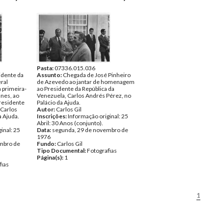
Pasta:
07336.015.036
idente da
Assunto:
Chegada de José Pinheiro
ral
de Azevedo ao jantar de homenagem
 primeira-
ao Presidente da República da
nes, ao
Venezuela, Carlos Andrés Pérez, no
residente
Palácio da Ajuda.
 Carlos
Autor:
Carlos Gil
a Ajuda.
Inscrições:
Informação original: 25
Abril: 30 Anos (conjunto).
inal: 25
Data:
segunda, 29 de novembro de
1976
mbro de
Fundo:
Carlos Gil
Tipo Documental:
Fotografias
Página(s):
1
fias
1