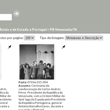
ficiais e de Estado a Portugal
>
PR Venezuela/76
istos por página:
Tipo de listagem:
Pasta:
07336.015.004
Assunto:
Cerimónia de
ndrés
condecoração de Carlos Andrés
lica da
Pérez, Presidente da República da
litar de
Venezuela, com a Ordem Militar de
residente
Sant´Iago de Espada pelo Presidente
eneral
da República Portuguesa, general
rante a
António Ramalho Eanes, durante a
sua visita a Portugal.