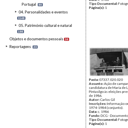
Tipo Documental:
Fotogr
Portugal
80
Página(s):
1
04. Personalidades e eventos
1148
05. Património cultural e natural
198
Objetos e documentos pessoais
16
Reportagens
23
Pasta:
07337.020.020
Assunto:
Ação de campa
candidatura de Maria de 
Pintasilgo às eleições pre
de 1986.
Autor:
Carlos Gil
Inscrições:
Informação or
1974-1984 (conjunto).
Data:
c. 1986
Fundo:
DCG - Documentos
Tipo Documental:
Fotogr
Página(s):
1