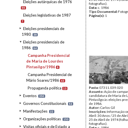
Eleições autárquicas de 1976
fotografias).
Data:
c. 1986
55
Tipo Documental:
Fotogr
Eleições legislativas de 1987
Página(s):
1
7
Eleições presidenciais de
1980
38
Eleições presidenciais de
1986
64
Campanha Presidencial
de Maria de Lourdes
Pintasilgo/1986
8
Campanha Presidencial de
Mário Soares/1986
43
Pasta:
07311.039.020
Propaganda política
13
Assunto:
Ação de campa
Eventos
candidatura de Maria de 
350
Pintasilgo às eleições pre
Governos Constitucionais
de 1986.
53
Autor:
Carlos Gil
Manifestações
Inscrições:
Informação or
22
Abril: 30 Anos / 25 de Abri
Organizações políticas
25 de Abril de 1974 (folha
153
fotografias).
Visitas oficiais e de Estado a
Data:
c. 1986