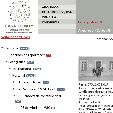
ARQUIVOS
GUIAS DE PESQUISA
PROJETO
PARCERIAS
Fotografias:
8
Arquivos
>
Carlos Gil
1986
>
Campanha Pres
Voltar aos arquivos
ordenar po
Carlos Gil
8515
I
Cadernos de reportagem
15
Fotografias
8461
Internacional
1774
Portugal
6687
I
01. Estado Novo
354
Pasta:
07311.039.017
Assunto:
Ação de campa
02. Revolução 1974-1976
4122
candidatura de Maria de 
Pintasilgo às eleições pre
03. Democracia constitucional
de 1986.
865
Autor:
Carlos Gil
Inscrições:
Informação or
25 de Abril de 1980
43
Abril: 30 Anos / 25 de Abri
25 de Abril de 1974 (folha