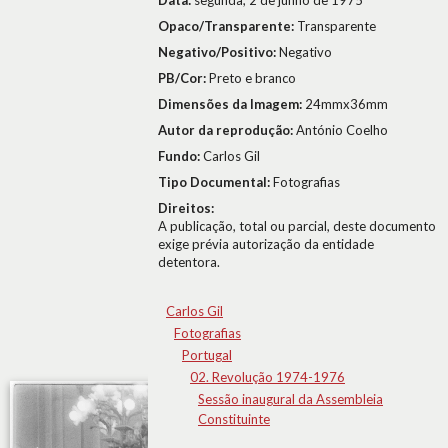
Data:
segunda, 2 de junho de 1975
Opaco/Transparente:
Transparente
Negativo/Positivo:
Negativo
PB/Cor:
Preto e branco
Dimensões da Imagem:
24mmx36mm
Autor da reprodução:
António Coelho
Fundo:
Carlos Gil
Tipo Documental:
Fotografias
Direitos:
A publicação, total ou parcial, deste documento
exige prévia autorização da entidade
detentora.
Carlos Gil
Fotografias
Portugal
02. Revolução 1974-1976
Sessão inaugural da Assembleia
Constituinte