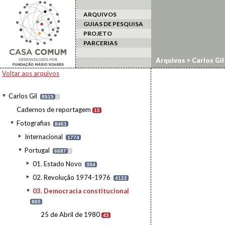
ARQUIVOS
GUIAS DE PESQUISA
PROJETO
PARCERIAS
Arquivos
>
Carlos Gil
Voltar aos arquivos
Carlos Gil
8515
I
Cadernos de reportagem
15
Fotografias
8461
Internacional
1774
Portugal
6687
I
01. Estado Novo
354
02. Revolução 1974-1976
4122
03. Democracia constitucional
865
25 de Abril de 1980
43