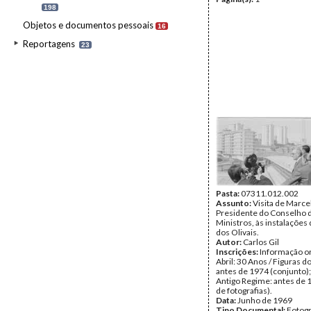
198
Objetos e documentos pessoais
16
Reportagens
23
Pasta:
07311.012.002
Assunto:
Visita de Marce
Presidente do Conselho 
Ministros, às instalações 
dos Olivais.
Autor:
Carlos Gil
Inscrições:
Informação or
Abril: 30 Anos / Figuras d
antes de 1974 (conjunto);
Antigo Regime: antes de 
de fotografias).
Data:
Junho de 1969
Tipo Documental:
Fotogr