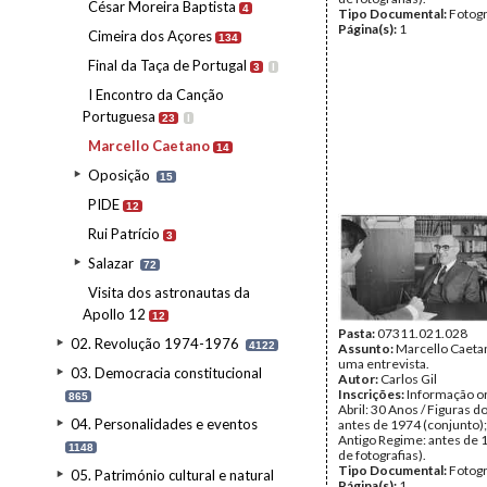
César Moreira Baptista
4
Tipo Documental:
Fotogr
Página(s):
1
Cimeira dos Açores
134
Final da Taça de Portugal
3
I
I Encontro da Canção
Portuguesa
23
I
Marcello Caetano
14
Oposição
15
PIDE
12
Rui Patrício
3
Salazar
72
Visita dos astronautas da
Apollo 12
12
Pasta:
07311.021.028
02. Revolução 1974-1976
4122
Assunto:
Marcello Caeta
uma entrevista.
03. Democracia constitucional
Autor:
Carlos Gil
Inscrições:
Informação or
865
Abril: 30 Anos / Figuras d
04. Personalidades e eventos
antes de 1974 (conjunto);
Antigo Regime: antes de 
1148
de fotografias).
Tipo Documental:
Fotogr
05. Património cultural e natural
Página(s):
1