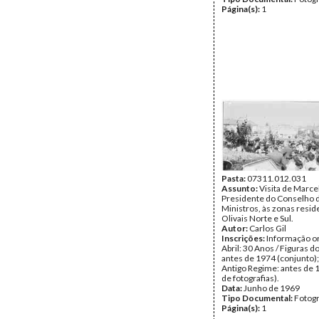
Página(s):
1
Pasta:
07311.012.031
Assunto:
Visita de Marce
Presidente do Conselho 
Ministros, às zonas resid
Olivais Norte e Sul.
Autor:
Carlos Gil
Inscrições:
Informação or
Abril: 30 Anos / Figuras d
antes de 1974 (conjunto);
Antigo Regime: antes de 
de fotografias).
Data:
Junho de 1969
Tipo Documental:
Fotogr
Página(s):
1