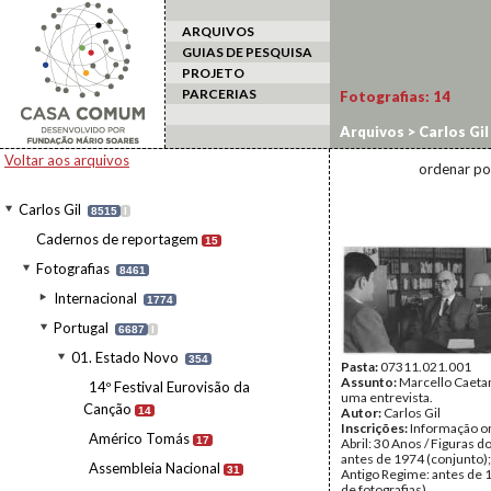
ARQUIVOS
GUIAS DE PESQUISA
PROJETO
PARCERIAS
Fotografias:
14
Arquivos
>
Carlos Gil
Voltar aos arquivos
ordenar po
Carlos Gil
8515
I
Cadernos de reportagem
15
Fotografias
8461
Internacional
1774
Portugal
6687
I
01. Estado Novo
354
Pasta:
07311.021.001
Assunto:
Marcello Caeta
14º Festival Eurovisão da
uma entrevista.
Canção
14
Autor:
Carlos Gil
Inscrições:
Informação or
Américo Tomás
17
Abril: 30 Anos / Figuras d
antes de 1974 (conjunto);
Assembleia Nacional
31
Antigo Regime: antes de 
de fotografias).