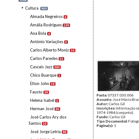
1148
Cultura
989
Almada Negreiros
4
Amália Rodrigues
139
Ana Bola
4
António Variações
2
Carlos Alberto Moniz
10
Carlos Paredes
21
Cascais Jazz
380
Chico Buarque
1
Elton John
19
Fausto
39
Pasta:
07337.030.006
Assunto:
José Mário Bra
Helena Isabel
2
Autor:
Carlos Gil
Inscrições:
Informação or
Herman José
26
1974-1984 (conjunto).
José Carlos Ary dos
Fundo:
Carlos Gil
Tipo Documental:
Fotogr
Santos
10
Página(s):
1
José Jorge Letria
98