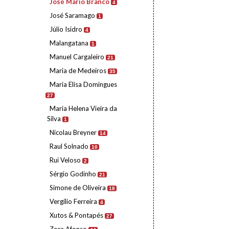
José Mário Branco
4
José Saramago
1
Júlio Isidro
4
Malangatana
1
Manuel Cargaleiro
21
Maria de Medeiros
35
Maria Elisa Domingues
27
Maria Helena Vieira da
Silva
1
Nicolau Breyner
14
Raul Solnado
10
Rui Veloso
2
Sérgio Godinho
21
Simone de Oliveira
18
Vergílio Ferreira
4
Xutos & Pontapés
27