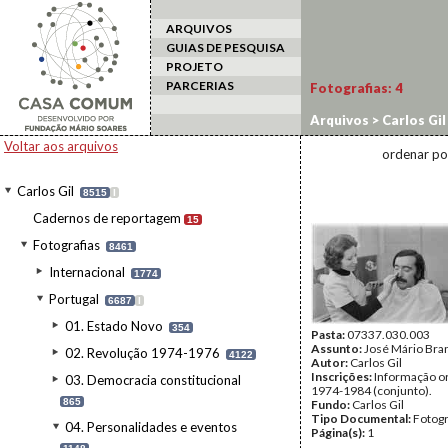
ARQUIVOS
GUIAS DE PESQUISA
PROJETO
PARCERIAS
Fotografias:
4
Arquivos
>
Carlos Gil
Branco
Voltar aos arquivos
ordenar po
Carlos Gil
8515
I
Cadernos de reportagem
15
Fotografias
8461
Internacional
1774
Portugal
6687
I
01. Estado Novo
354
Pasta:
07337.030.003
Assunto:
José Mário Bra
02. Revolução 1974-1976
4122
Autor:
Carlos Gil
Inscrições:
Informação or
03. Democracia constitucional
1974-1984 (conjunto).
865
Fundo:
Carlos Gil
Tipo Documental:
Fotogr
04. Personalidades e eventos
Página(s):
1