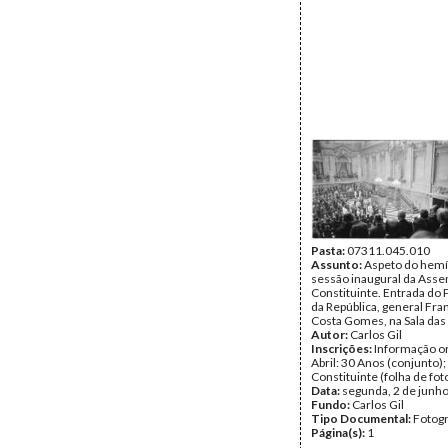
Pasta:
07311.045.010
Assunto:
Aspeto do hemí
sessão inaugural da Asse
Constituinte. Entrada do
da República, general Fra
Costa Gomes, na Sala das
Autor:
Carlos Gil
Inscrições:
Informação or
Abril: 30 Anos (conjunto)
Constituinte (folha de fot
Data:
segunda, 2 de junh
Fundo:
Carlos Gil
Tipo Documental:
Fotogr
Página(s):
1