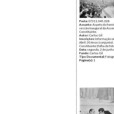
Pasta:
07311.045.028
Assunto:
Aspeto do hemí
sessão inaugural da Asse
Constituinte.
Autor:
Carlos Gil
Inscrições:
Informação or
Abril: 30 Anos (conjunto)
Constituinte (folha de fot
Data:
segunda, 2 de junh
Fundo:
Carlos Gil
Tipo Documental:
Fotogr
Página(s):
1