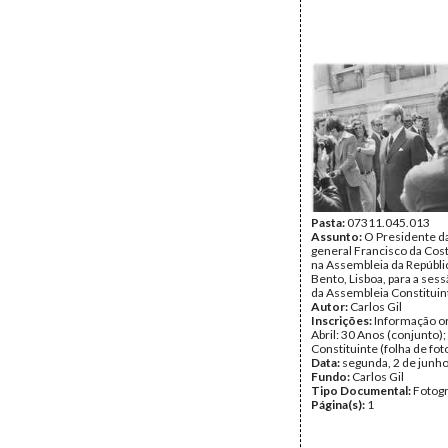
Pasta:
07311.045.013
Assunto:
O Presidente da
general Francisco da Co
na Assembleia da Repúbli
Bento, Lisboa, para a sess
da Assembleia Constituin
Autor:
Carlos Gil
Inscrições:
Informação or
Abril: 30 Anos (conjunto)
Constituinte (folha de fot
Data:
segunda, 2 de junh
Fundo:
Carlos Gil
Tipo Documental:
Fotogr
Página(s):
1