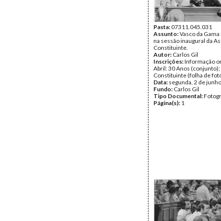
Pasta:
07311.045.031
Assunto:
Vasco da Gama
na sessão inaugural da A
Constituinte.
Autor:
Carlos Gil
Inscrições:
Informação or
Abril: 30 Anos (conjunto)
Constituinte (folha de fot
Data:
segunda, 2 de junh
Fundo:
Carlos Gil
Tipo Documental:
Fotogr
Página(s):
1