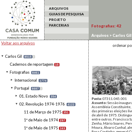
ARQUIVOS
GUIAS DE PESQUISA
PROJETO
PARCERIAS
Fotografias:
42
Arquivos
>
Carlos Gil
Assembleia Constitu
Voltar aos arquivos
ordenar po
Carlos Gil
8515
I
Cadernos de reportagem
15
Fotografias
8461
Internacional
1774
Portugal
6687
I
01. Estado Novo
354
Pasta:
07311.045.001
Assunto:
Sessão inaugura
02. Revolução 1974-1976
4122
Assembleia Constituinte,
das primeiras eleições li
11 de Março de 1975
351
de abril de 1975. Disting
entre outros, Francisco S
1º de Maio de 1974
297
Zenha, Mário Soares, Per
Moura, Álvaro Cunhal, al
1º de Maio de 1975
163
Rosa Coutinho, general C