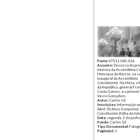
Pasta:
07311.045.016
Assunto:
Discurso do pr
interino da Assembleia Co
Henrique de Barros, na s
inaugural da Assembleia
Constituinte. Na Mesa, o
da República, general Fra
Costa Gomes, e o primeir
Vasco Gonçalves.
Autor:
Carlos Gil
Inscrições:
Informação or
Abril: 30 Anos (conjunto)
Constituinte (folha de fot
Data:
segunda, 2 de junh
Fundo:
Carlos Gil
Tipo Documental:
Fotogr
Página(s):
1