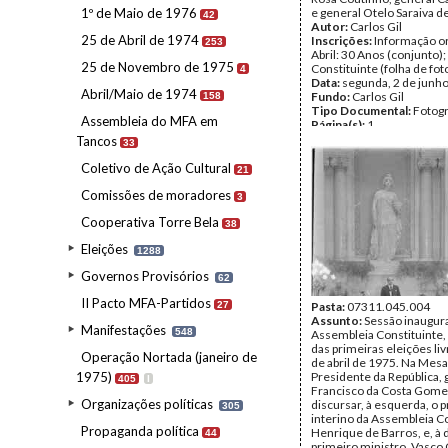
1º de Maio de 1976
e general Otelo Saraiva d
42
Autor:
Carlos Gil
25 de Abril de 1974
Inscrições:
Informação or
253
Abril: 30 Anos (conjunto)
25 de Novembro de 1975
Constituinte (folha de fot
4
Data:
segunda, 2 de junh
Abril/Maio de 1974
Fundo:
Carlos Gil
158
Tipo Documental:
Fotogr
Assembleia do MFA em
Página(s):
1
Tancos
33
Coletivo de Ação Cultural
21
Comissões de moradores
3
Cooperativa Torre Bela
38
Eleições
1288
Governos Provisórios
62
II Pacto MFA-Partidos
27
Pasta:
07311.045.004
Assunto:
Sessão inaugura
Manifestações
548
Assembleia Constituinte,
das primeiras eleições li
Operação Nortada (janeiro de
de abril de 1975. Na Mesa
1975)
Presidente da República, 
405
I
Francisco da Costa Gomes
Organizações políticas
discursar, à esquerda, o 
305
interino da Assembleia Co
Propaganda política
Henrique de Barros, e, à d
44
primeiro ministro, Vasco