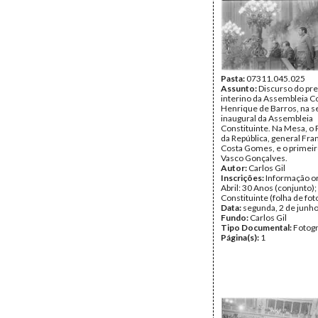
Pasta:
07311.045.025
Assunto:
Discurso do pr
interino da Assembleia Co
Henrique de Barros, na s
inaugural da Assembleia
Constituinte. Na Mesa, o
da República, general Fra
Costa Gomes, e o primeir
Vasco Gonçalves.
Autor:
Carlos Gil
Inscrições:
Informação or
Abril: 30 Anos (conjunto)
Constituinte (folha de fot
Data:
segunda, 2 de junh
Fundo:
Carlos Gil
Tipo Documental:
Fotogr
Página(s):
1