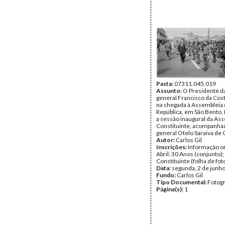
Pasta:
07311.045.019
Assunto:
O Presidente da
general Francisco da Co
na chegada à Assembleia 
República, em São Bento, 
a sessão inaugural da As
Constituinte, acompanha
general Otelo Saraiva de 
Autor:
Carlos Gil
Inscrições:
Informação or
Abril: 30 Anos (conjunto)
Constituinte (folha de fot
Data:
segunda, 2 de junh
Fundo:
Carlos Gil
Tipo Documental:
Fotogr
Página(s):
1