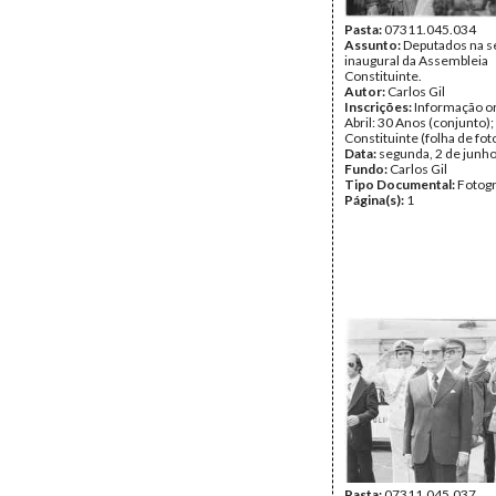
Pasta:
07311.045.034
Assunto:
Deputados na s
inaugural da Assembleia
Constituinte.
Autor:
Carlos Gil
Inscrições:
Informação or
Abril: 30 Anos (conjunto)
Constituinte (folha de fot
Data:
segunda, 2 de junh
Fundo:
Carlos Gil
Tipo Documental:
Fotogr
Página(s):
1
Pasta:
07311.045.037