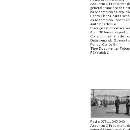
Assunto:
O Presidente da
general Francisco da Co
na Assembleia da Repúbli
Bento, Lisboa, para a sess
da Assembleia Constituin
Autor:
Carlos Gil
Inscrições:
Informação or
Abril: 30 Anos (conjunto)
Constituinte (folha de fot
Data:
segunda, 2 de junh
Fundo:
Carlos Gil
Tipo Documental:
Fotogr
Página(s):
1
Pasta:
07311.045.040
Assunto:
O Presidente da
general Francisco da Co