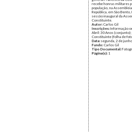
recebe honras militares p
população, na Assembleia
República, em São Bento, 
sessão inaugural da Asse
Constituinte.
Autor:
Carlos Gil
Inscrições:
Informação or
Abril: 30 Anos (conjunto)
Constituinte (folha de fot
Data:
segunda, 2 de junh
Fundo:
Carlos Gil
Tipo Documental:
Fotogr
Página(s):
1