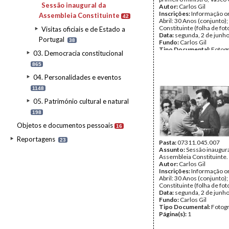
Sessão inaugural da
Autor:
Carlos Gil
Inscrições:
Informação or
Assembleia Constituinte
42
Abril: 30 Anos (conjunto)
Constituinte (folha de fot
Visitas oficiais e de Estado a
Data:
segunda, 2 de junh
Portugal
38
Fundo:
Carlos Gil
Tipo Documental:
Fotogr
03. Democracia constitucional
Página(s):
1
865
04. Personalidades e eventos
1148
05. Património cultural e natural
198
Objetos e documentos pessoais
16
Reportagens
23
Pasta:
07311.045.007
Assunto:
Sessão inaugura
Assembleia Constituinte.
Autor:
Carlos Gil
Inscrições:
Informação or
Abril: 30 Anos (conjunto)
Constituinte (folha de fot
Data:
segunda, 2 de junh
Fundo:
Carlos Gil
Tipo Documental:
Fotogr
Página(s):
1