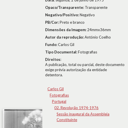
Data:
segunda, 2 de junho de 1975
Opaco/Transparente:
Transparente
Negativo/Positivo:
Negativo
PB/Cor:
Preto e branco
Dimensões da Imagem:
24mmx36mm
Autor da reprodução:
António Coelho
Fundo:
Carlos Gil
Tipo Documental:
Fotografias
Direitos:
A publicação, total ou parcial, deste documento
exige prévia autorização da entidade
detentora.
Carlos Gil
Fotografias
Portugal
02. Revolução 1974-1976
Sessão inaugural da Assembleia
Constituinte