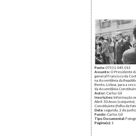
Pasta:
07311.045.013
Assunto:
O Presidente da
general Francisco da Co
na Assembleia da Repúbli
Bento, Lisboa, para a sess
da Assembleia Constituin
Autor:
Carlos Gil
Inscrições:
Informação or
Abril: 30 Anos (conjunto)
Constituinte (folha de fot
Data:
segunda, 2 de junh
Fundo:
Carlos Gil
Tipo Documental:
Fotogr
Página(s):
1