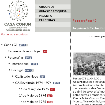
ARQUIVOS
GUIAS DE PESQUISA
PROJETO
PARCERIAS
Fotografias:
42
Arquivos
>
Carlos Gil
Assembleia Constitu
Voltar aos arquivos
ordenar po
Carlos Gil
8515
I
Cadernos de reportagem
15
Fotografias
8461
Internacional
1774
Portugal
6687
I
01. Estado Novo
354
Pasta:
07311.045.001
Assunto:
Sessão inaugura
02. Revolução 1974-1976
4122
Assembleia Constituinte,
das primeiras eleições li
11 de Março de 1975
351
de abril de 1975. Disting
entre outros, Francisco S
1º de Maio de 1974
297
Zenha, Mário Soares, Per
Moura, Álvaro Cunhal, al
1º de Maio de 1975
163
Rosa Coutinho, general C