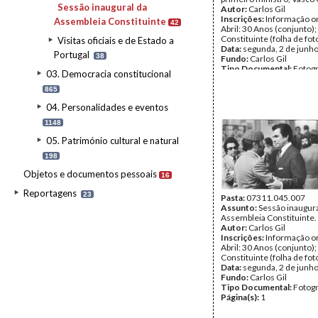
Sessão inaugural da
Autor:
Carlos Gil
Inscrições:
Informação or
Assembleia Constituinte
42
Abril: 30 Anos (conjunto)
Constituinte (folha de fot
Visitas oficiais e de Estado a
Data:
segunda, 2 de junh
Portugal
38
Fundo:
Carlos Gil
Tipo Documental:
Fotogr
03. Democracia constitucional
Página(s):
1
865
04. Personalidades e eventos
1148
05. Património cultural e natural
198
Objetos e documentos pessoais
16
Reportagens
23
Pasta:
07311.045.007
Assunto:
Sessão inaugura
Assembleia Constituinte.
Autor:
Carlos Gil
Inscrições:
Informação or
Abril: 30 Anos (conjunto)
Constituinte (folha de fot
Data:
segunda, 2 de junh
Fundo:
Carlos Gil
Tipo Documental:
Fotogr
Página(s):
1