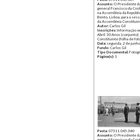
Assunto:
O Presidente da
general Francisco da Co
na Assembleia da Repúbli
Bento, Lisboa, para a sess
da Assembleia Constituin
Autor:
Carlos Gil
Inscrições:
Informação or
Abril: 30 Anos (conjunto)
Constituinte (folha de fot
Data:
segunda, 2 de junh
Fundo:
Carlos Gil
Tipo Documental:
Fotogr
Página(s):
1
Pasta:
07311.045.040
Assunto:
O Presidente da
general Francisco da Co