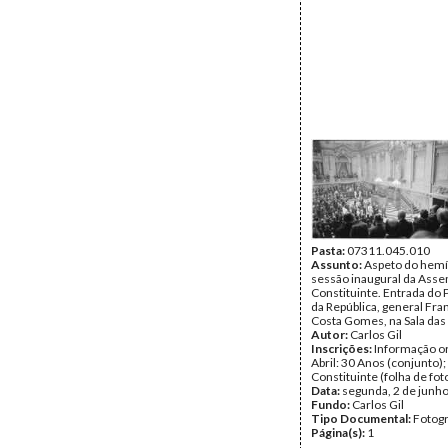
Pasta:
07311.045.010
Assunto:
Aspeto do hemí
sessão inaugural da Asse
Constituinte. Entrada do
da República, general Fra
Costa Gomes, na Sala das
Autor:
Carlos Gil
Inscrições:
Informação or
Abril: 30 Anos (conjunto)
Constituinte (folha de fot
Data:
segunda, 2 de junh
Fundo:
Carlos Gil
Tipo Documental:
Fotogr
Página(s):
1