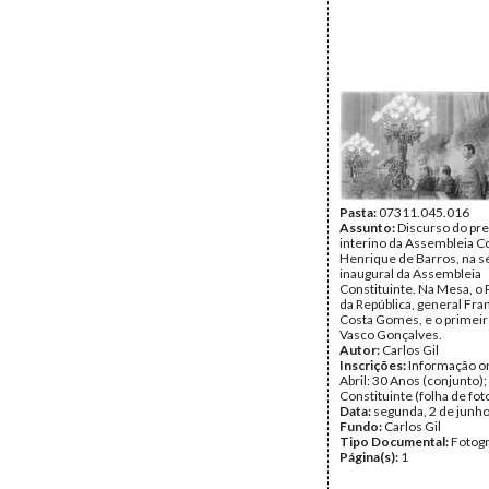
Pasta:
07311.045.016
Assunto:
Discurso do pr
interino da Assembleia Co
Henrique de Barros, na s
inaugural da Assembleia
Constituinte. Na Mesa, o
da República, general Fra
Costa Gomes, e o primeir
Vasco Gonçalves.
Autor:
Carlos Gil
Inscrições:
Informação or
Abril: 30 Anos (conjunto)
Constituinte (folha de fot
Data:
segunda, 2 de junh
Fundo:
Carlos Gil
Tipo Documental:
Fotogr
Página(s):
1