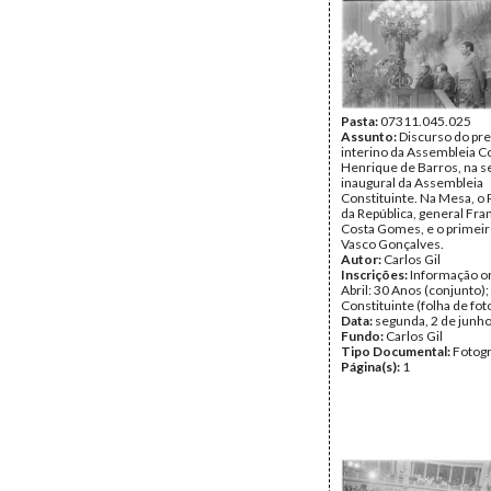
Pasta:
07311.045.025
Assunto:
Discurso do pr
interino da Assembleia Co
Henrique de Barros, na s
inaugural da Assembleia
Constituinte. Na Mesa, o
da República, general Fra
Costa Gomes, e o primeir
Vasco Gonçalves.
Autor:
Carlos Gil
Inscrições:
Informação or
Abril: 30 Anos (conjunto)
Constituinte (folha de fot
Data:
segunda, 2 de junh
Fundo:
Carlos Gil
Tipo Documental:
Fotogr
Página(s):
1