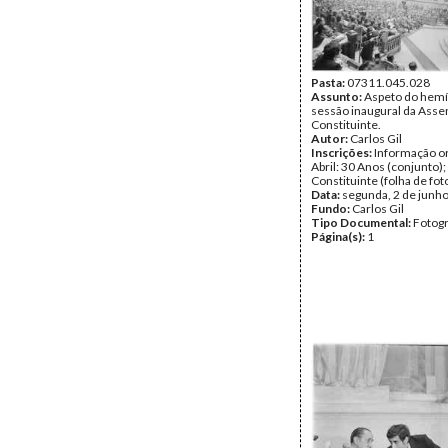
Pasta:
07311.045.028
Assunto:
Aspeto do hemí
sessão inaugural da Asse
Constituinte.
Autor:
Carlos Gil
Inscrições:
Informação or
Abril: 30 Anos (conjunto)
Constituinte (folha de fot
Data:
segunda, 2 de junh
Fundo:
Carlos Gil
Tipo Documental:
Fotogr
Página(s):
1