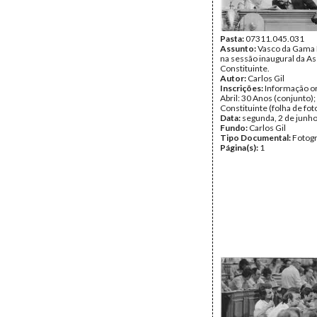
Pasta:
07311.045.031
Assunto:
Vasco da Gama
na sessão inaugural da A
Constituinte.
Autor:
Carlos Gil
Inscrições:
Informação or
Abril: 30 Anos (conjunto)
Constituinte (folha de fot
Data:
segunda, 2 de junh
Fundo:
Carlos Gil
Tipo Documental:
Fotogr
Página(s):
1