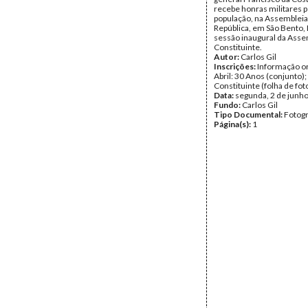
recebe honras militares p
população, na Assembleia
República, em São Bento, 
sessão inaugural da Asse
Constituinte.
Autor:
Carlos Gil
Inscrições:
Informação or
Abril: 30 Anos (conjunto)
Constituinte (folha de fot
Data:
segunda, 2 de junh
Fundo:
Carlos Gil
Tipo Documental:
Fotogr
Página(s):
1