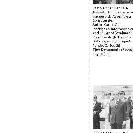
Pasta:
07311.045.034
Assunto:
Deputados na s
inaugural da Assembleia
Constituinte.
Autor:
Carlos Gil
Inscrições:
Informação or
Abril: 30 Anos (conjunto)
Constituinte (folha de fot
Data:
segunda, 2 de junh
Fundo:
Carlos Gil
Tipo Documental:
Fotogr
Página(s):
1
Pasta:
07311.045.037