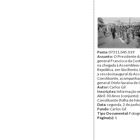
Pasta:
07311.045.019
Assunto:
O Presidente da
general Francisco da Co
na chegada à Assembleia 
República, em São Bento, 
a sessão inaugural da As
Constituinte, acompanha
general Otelo Saraiva de 
Autor:
Carlos Gil
Inscrições:
Informação or
Abril: 30 Anos (conjunto)
Constituinte (folha de fot
Data:
segunda, 2 de junh
Fundo:
Carlos Gil
Tipo Documental:
Fotogr
Página(s):
1