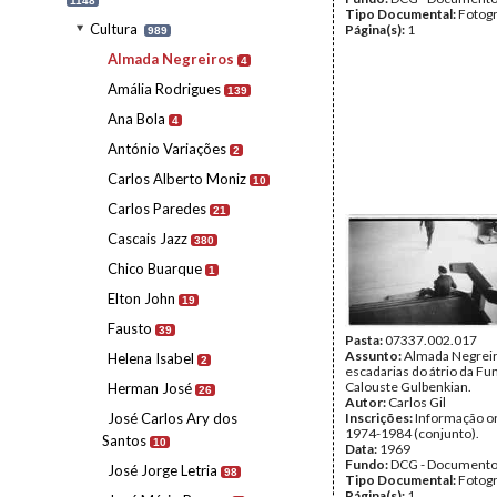
1148
Tipo Documental:
Fotogr
Cultura
Página(s):
1
989
Almada Negreiros
4
Amália Rodrigues
139
Ana Bola
4
António Variações
2
Carlos Alberto Moniz
10
Carlos Paredes
21
Cascais Jazz
380
Chico Buarque
1
Elton John
19
Fausto
39
Pasta:
07337.002.017
Assunto:
Almada Negreir
Helena Isabel
2
escadarias do átrio da F
Calouste Gulbenkian.
Herman José
26
Autor:
Carlos Gil
José Carlos Ary dos
Inscrições:
Informação or
1974-1984 (conjunto).
Santos
10
Data:
1969
Fundo:
DCG - Documentos
José Jorge Letria
98
Tipo Documental:
Fotogr
Página(s):
1