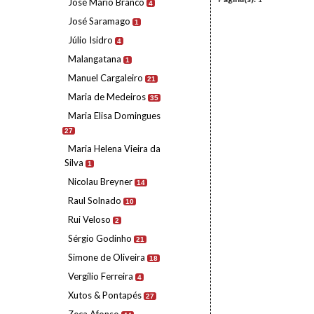
José Mário Branco
4
José Saramago
1
Júlio Isidro
4
Malangatana
1
Manuel Cargaleiro
21
Maria de Medeiros
35
Maria Elisa Domingues
27
Maria Helena Vieira da
Silva
1
Nicolau Breyner
14
Raul Solnado
10
Rui Veloso
2
Sérgio Godinho
21
Simone de Oliveira
18
Vergílio Ferreira
4
Xutos & Pontapés
27