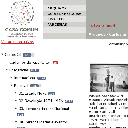
ARQUIVOS
GUIAS DE PESQUISA
PROJETO
PARCERIAS
Fotografias:
4
Arquivos
>
Carlos Gil
Negreiros
Voltar aos arquivos
ordenar po
Carlos Gil
8515
I
Cadernos de reportagem
15
Fotografias
8461
Internacional
1774
Portugal
6687
I
01. Estado Novo
354
Pasta:
07337.002.014
Assunto:
Almada Negreir
02. Revolução 1974-1976
4122
trabalhar no painel "Come
Fundação Calouste Gulbe
03. Democracia constitucional
Autor:
Carlos Gil
865
Inscrições:
Informação or
1974-1984 (conjunto).
04. Personalidades e eventos
Data:
1969
Fundo:
DCG - Documentos