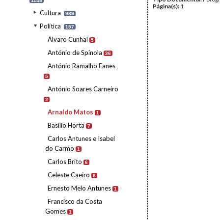
1148
Página(s):
1
Cultura
989
Política
157
Álvaro Cunhal
5
António de Spínola
36
António Ramalho Eanes
5
António Soares Carneiro
2
Arnaldo Matos
1
Basílio Horta
7
Carlos Antunes e Isabel
do Carmo
1
Carlos Brito
6
Celeste Caeiro
8
Ernesto Melo Antunes
1
Francisco da Costa
Gomes
1