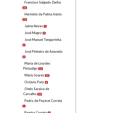
Francisco Salgado Zenha
10
Hermínio da Palma Inácio
13
Jaime Neves
1
José Magro
2
José Manuel Tengarrinha
2
José Pinheiro de Azevedo
3
Maria de Lourdes
Pintasilgo
12
Mário Soares
15
Octávio Pato
4
Otelo Saraiva de
Carvalho
10
Pedro de Pezarat Correia
1
Ramiro Correia
2