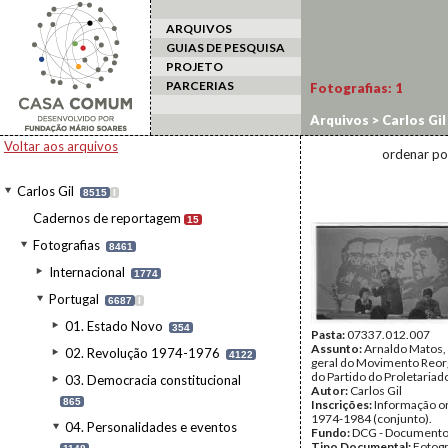
ARQUIVOS
GUIAS DE PESQUISA
PROJETO
PARCERIAS
Fotografias:
1
Arquivos
>
Carlos Gil
Voltar aos arquivos
ordenar po
Carlos Gil
8515
I
Cadernos de reportagem
15
Fotografias
8461
Internacional
1774
Portugal
6687
I
01. Estado Novo
354
Pasta:
07337.012.007
Assunto:
Arnaldo Matos, 
02. Revolução 1974-1976
4122
geral do Movimento Reor
do Partido do Proletariad
03. Democracia constitucional
Autor:
Carlos Gil
865
Inscrições:
Informação or
1974-1984 (conjunto).
04. Personalidades e eventos
Fundo:
DCG - Documentos
Tipo Documental:
Fotogr