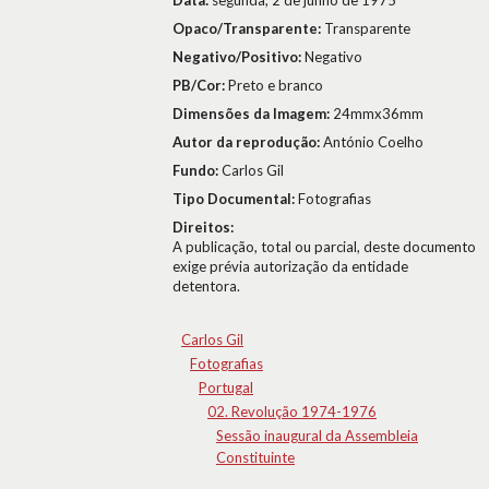
Data:
segunda, 2 de junho de 1975
Opaco/Transparente:
Transparente
Negativo/Positivo:
Negativo
PB/Cor:
Preto e branco
Dimensões da Imagem:
24mmx36mm
Autor da reprodução:
António Coelho
Fundo:
Carlos Gil
Tipo Documental:
Fotografias
Direitos:
A publicação, total ou parcial, deste documento
exige prévia autorização da entidade
detentora.
Carlos Gil
Fotografias
Portugal
02. Revolução 1974-1976
Sessão inaugural da Assembleia
Constituinte