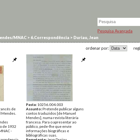
Pesquisa Avançada
endes/MNAC
>
6.Correspondência
>
Duriau, Jean
ordenar por:
reg
Pasta:
10256.004.003
rancês de
Assunto:
Pretende publicar alguns
el Mendes.
contos traduzidos [de Manuel
Mendes], numa revista literária
ndes
francesa. Para o apresentar ao
ho de 1932
público, pede-lhe que envie
MNAC -
informações biográficas e
bibliográficas suas.
spondencia
Remetente:
Jean Duriau