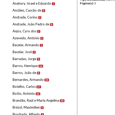
Anahory, Israel e Eduardo
Página(s):
3
7
Anciães, Cascão de
5
Andrade, Corino
4
Andrade, João Pedro de
9
Anjos, Cyro dos
2
Azevedo, António
3
Bacelar, Armando
1
Bacelar, José
2
Barradas, Jorge
3
Barros, Henrique
10
Barros, João de
8
Bernardes, Armando
30
Botelho, Carlos
27
Botto, António
42
Brandão, Raúl e Maria Angelina
28
Brézol, Maximilien
5
Brochado, Alfredo
4