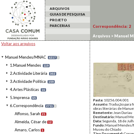
ARQUIVOS
GUIAS DE PESQUISA
PROJETO
PARCERIAS
Correspondência:
2
Arquivos
>
Manuel M
Voltar aos arquivos
Manuel Mendes/MNAC
4217
I
1.Manuel Mendes
119
2.Actividade Literária
302
3.Actividade Política
159
4.Artes Plásticas
16
5.Imprensa
65
Pasta:
10256.004.001
Assunto:
Tradução para f
6.Correspondência
2711
I
obras literárias de Manu
Remetente:
Jean Duriau
Affonso, Sarah
21
Destinatário:
Manuel Me
Data:
Segunda, 18 de Jul
Almeida, César de
12
Fundo:
Manuel Mendes/
Museu do Chiado
Amaro, Carlos
1
Tipo Documental:
Corre