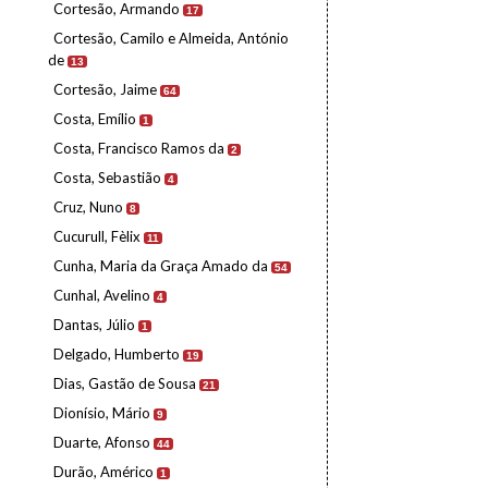
Cortesão, Armando
17
Cortesão, Camilo e Almeida, António
de
13
Cortesão, Jaime
64
Costa, Emílio
1
Costa, Francisco Ramos da
2
Costa, Sebastião
4
Cruz, Nuno
8
Cucurull, Fèlix
11
Cunha, Maria da Graça Amado da
54
Cunhal, Avelino
4
Dantas, Júlio
1
Delgado, Humberto
19
Dias, Gastão de Sousa
21
Dionísio, Mário
9
Duarte, Afonso
44
Durão, Américo
1