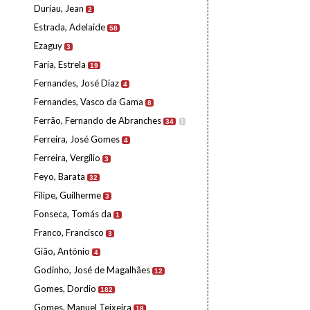
Duriau, Jean
2
Estrada, Adelaide
58
Ezaguy
3
Faria, Estrela
19
Fernandes, José Díaz
4
Fernandes, Vasco da Gama
8
Ferrão, Fernando de Abranches
34
I
Ferreira, José Gomes
4
Ferreira, Vergílio
3
Feyo, Barata
32
Filipe, Guilherme
3
Fonseca, Tomás da
1
Franco, Francisco
3
Gião, António
4
Godinho, José de Magalhães
12
Gomes, Dordio
182
Gomes, Manuel Teixeira
18