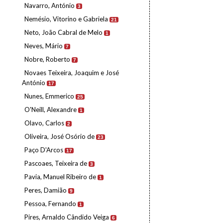
Navarro, António
3
Nemésio, Vitorino e Gabriela
21
Neto, João Cabral de Melo
1
Neves, Mário
7
Nobre, Roberto
7
Novaes Teixeira, Joaquim e José
António
17
Nunes, Emmerico
25
O'Neill, Alexandre
1
Olavo, Carlos
2
Oliveira, José Osório de
23
Paço D'Arcos
17
Pascoaes, Teixeira de
3
Pavia, Manuel Ribeiro de
1
Peres, Damião
9
Pessoa, Fernando
1
Pires, Arnaldo Cândido Veiga
6