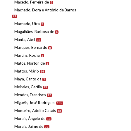
Macedo, Ferreira de
5
Machado, Dora e António de Barros
71
Machado, Utra
3
Magalhães, Barbosa de
4
Manta, Abel
39
Marques, Bernardo
8
Martins, Rocha
4
Matos, Norton de
3
Mattos, Mário
16
Maya, Canto da
3
Meireles, Cecília
15
Mendes, Francisco
17
Miguéis, José Rodrigues
105
Monteiro, Adolfo Casais
13
Morais, Ângelo de
16
Morais, Jaime de
76