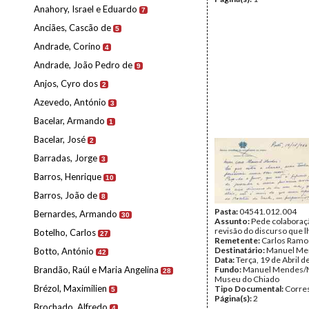
Anahory, Israel e Eduardo
7
Anciães, Cascão de
5
Andrade, Corino
4
Andrade, João Pedro de
9
Anjos, Cyro dos
2
Azevedo, António
3
Bacelar, Armando
1
Bacelar, José
2
Barradas, Jorge
3
Barros, Henrique
10
Barros, João de
8
Pasta:
04541.012.004
Bernardes, Armando
30
Assunto:
Pede colaboraçã
revisão do discurso que l
Botelho, Carlos
27
Remetente:
Carlos Ramo
Destinatário:
Manuel Me
Botto, António
42
Data:
Terça, 19 de Abril 
Brandão, Raúl e Maria Angelina
Fundo:
Manuel Mendes/
28
Museu do Chiado
Brézol, Maximilien
Tipo Documental:
Corre
5
Página(s):
2
Brochado, Alfredo
4