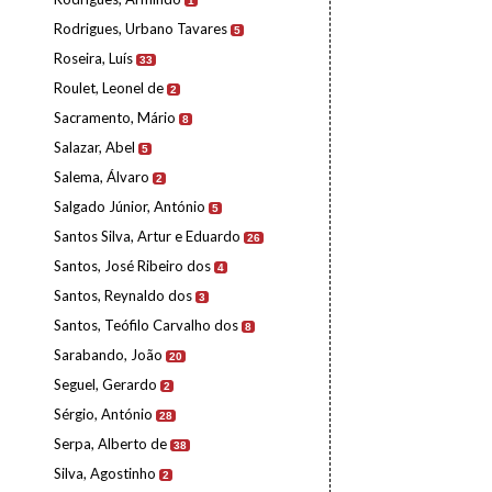
1
Rodrigues, Urbano Tavares
5
Roseira, Luís
33
Roulet, Leonel de
2
Sacramento, Mário
8
Salazar, Abel
5
Salema, Álvaro
2
Salgado Júnior, António
5
Santos Silva, Artur e Eduardo
26
Santos, José Ribeiro dos
4
Santos, Reynaldo dos
3
Santos, Teófilo Carvalho dos
8
Sarabando, João
20
Seguel, Gerardo
2
Sérgio, António
28
Serpa, Alberto de
38
Silva, Agostinho
2