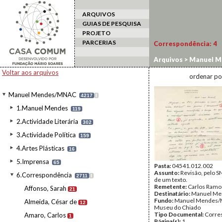
ARQUIVOS
GUIAS DE PESQUISA
PROJETO
PARCERIAS
Correspondência:
4
Arquivos
>
Manuel M
Voltar aos arquivos
ordenar po
Manuel Mendes/MNAC
4217
I
1.Manuel Mendes
119
2.Actividade Literária
302
3.Actividade Política
159
4.Artes Plásticas
16
5.Imprensa
65
Pasta:
04541.012.002
Assunto:
Revisão, pelo SN
6.Correspondência
2711
I
de um texto.
Remetente:
Carlos Ramo
Affonso, Sarah
21
Destinatário:
Manuel Me
Fundo:
Manuel Mendes/
Almeida, César de
12
Museu do Chiado
Tipo Documental:
Corre
Amaro, Carlos
1
Página(s):
1