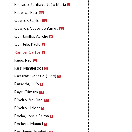
Presado, Santiago João Maria
2
Proença, Raúl
95
Queiroz, Carlos
17
Queiroz, Vasco de Barros
10
Quintanilha, Aurélio
9
Quintela, Paulo
1
Ramos, Carlos
4
Rego, Raúl
1
Reis, Manuel dos
3
Reparaz, Gonçalo (Filho)
3
Resende, Júlio
3
Reys, Câmara
44
Ribeiro, Aquilino
22
Ribeiro, Helder
5
Rocha, José e Selma
7
Rocheta, Manuel
4
Rodrigues, Armindo