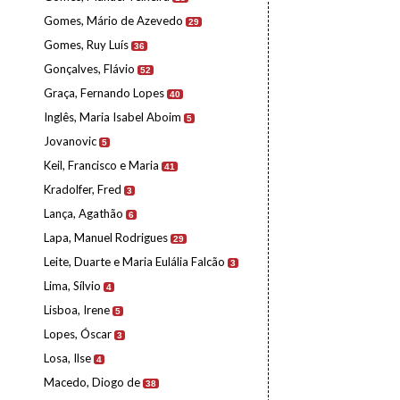
Gomes, Mário de Azevedo
29
Gomes, Ruy Luís
36
Gonçalves, Flávio
52
Graça, Fernando Lopes
40
Inglês, Maria Isabel Aboim
5
Jovanovic
5
Keil, Francisco e Maria
41
Kradolfer, Fred
3
Lança, Agathão
6
Lapa, Manuel Rodrigues
29
Leite, Duarte e Maria Eulália Falcão
3
Lima, Sílvio
4
Lisboa, Irene
5
Lopes, Óscar
3
Losa, Ilse
4
Macedo, Diogo de
38