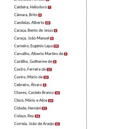
Caldeira, Heliodoro
7
Câmara, Brito
4
Candeias, Alberto
49
Caraça, Bento de Jesus
4
Caraça, João Manuel
9
Carneiro, Eugénio Lapa
29
Carvalho, Alberto Martins de
2
Castilho, Guilherme de
6
Castro, Ferreira de
12
Castro, Mário de
22
Cebreiro, Álvaro
4
Chaves, Castelo Branco
19
Chicó, Mário e Alice
10
Cidade, Hernâni
21
Colaço, Rey
16
Correia, João de Araújo
11