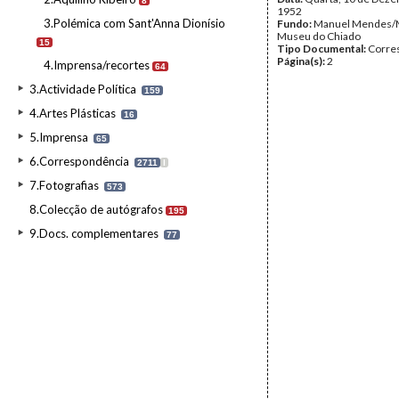
8
1952
3.Polémica com Sant'Anna Dionísio
Fundo:
Manuel Mendes
Museu do Chiado
15
Tipo Documental:
Corre
Página(s):
2
4.Imprensa/recortes
64
3.Actividade Política
159
4.Artes Plásticas
16
5.Imprensa
65
6.Correspondência
2711
I
7.Fotografias
573
8.Colecção de autógrafos
195
9.Docs. complementares
77