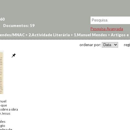
60
Documentos:
59
Pesquisa Avançada
endes/MNAC
>
2.Actividade Literária
>
1.Manuel Mendes
>
Artigos e 
ordenar por:
reg
nuel
o que
sobre a obra
e Jesus
des
rgio
embro de