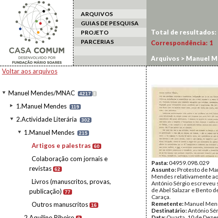
ARQUIVOS
GUIAS DE PESQUISA
Total de resultados:
PROJETO
PARCERIAS
Correspondência:
1
Arquivos
>
Manuel M
Voltar aos arquivos
Manuel Mendes/MNAC
4217
I
1.Manuel Mendes
119
2.Actividade Literária
302
1.Manuel Mendes
215
Artigos e palestras
60
Colaboração com jornais e
Pasta:
04959.098.029
revistas
Assunto:
Protesto de Ma
62
Mendes relativamente a
Livros (manuscritos, provas,
António Sérgio escreveu 
de Abel Salazar e Bento d
publicação)
77
Caraça.
Remetente:
Manuel Men
Outros manuscritos
16
Destinatário:
António Sé
2.Aquilino Ribeiro
Data:
Quarta, 10 de Dez