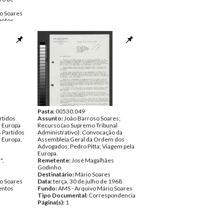
o Soares
ntos
Pasta:
00530.049
rtidos
Assunto:
João Barroso Soares;
a Europa
Recurso (ao Supremo Tribunal
 Partidos
Administrativo); Convocação da
 Europa,
Assembleia Geral da Ordem dos
Advogados; Pedro Pitta; Viagem pela
Europa.
",
Remetente:
José Magalhães
Godinho
Destinatário:
Mário Soares
o Soares
Data:
terça, 30 de julho de 1968
ntos
Fundo:
AMS - Arquivo Mário Soares
Tipo Documental:
Correspondencia
Página(s):
1