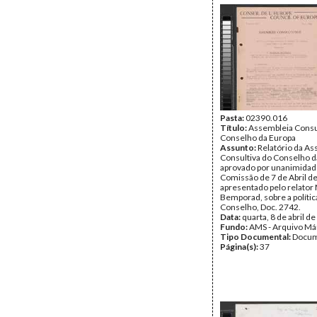
Pasta:
02390.016
Título:
Assembleia Consu
Conselho da Europa
Assunto:
Relatório da A
Consultiva do Conselho d
aprovado por unanimidad
Comissão de 7 de Abril d
apresentado pelo relator
Bemporad, sobre a polític
Conselho, Doc. 2742.
Data:
quarta, 8 de abril d
Fundo:
AMS - Arquivo Má
Tipo Documental:
Docum
Página(s):
37