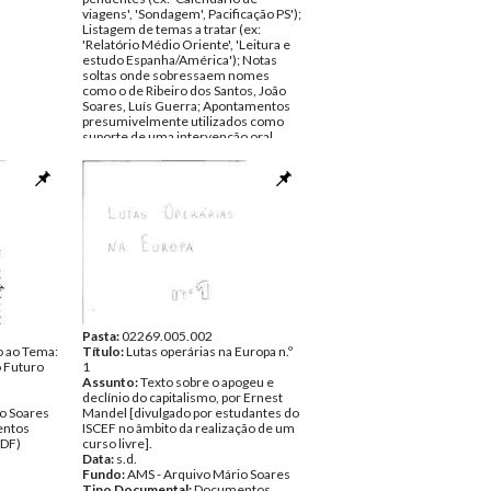
viagens', 'Sondagem', Pacificação PS');
Listagem de temas a tratar (ex:
'Relatório Médio Oriente', 'Leitura e
estudo Espanha/América'); Notas
soltas onde sobressaem nomes
como o de Ribeiro dos Santos, João
Soares, Luís Guerra; Apontamentos
presumivelmente utilizados como
suporte de uma intervenção oral
(três folhas), de onde sobressaem
alguns tópicos, designadamente:
'Democracia', 'Dimensão
internacional', 'falência do socialismo
real'; Notas onde sobressai a frase
'falar Willy Brandt' e onde se pode
igualmente ler um recado,
presumivelmente da autoria de Rui
Mateus, acerca do desejo de
Monjardino acompanhar MS na sua
ida aos EU; Apontamentos s/ a
instauração de um processo à
imprensa e s/ a expulsão de um
Pasta:
02269.005.002
o ao Tema:
presumível militante do PS (Brotas?)
Título:
Lutas operárias na Europa n.º
o Futuro
pertencente à secção de Alvalade,
1
apontamentos redigidos em papel
Assunto:
Texto sobre o apogeu e
timbrado da Presidência do Conselho
declínio do capitalismo, por Ernest
o Soares
de Ministros (Gabinete do Primeiro
Mandel [divulgado por estudantes do
ntos
Ministro); "PS não será mais uma
ISCEF no âmbito da realização de um
PDF)
solução transitória", apontamento
curso livre].
redigido no verso de uma folha de
Data:
s.d.
papel timbrado da Presidência do
Fundo:
AMS - Arquivo Mário Soares
Conselho de Ministros (Gabinete do
Tipo Documental:
Documentos