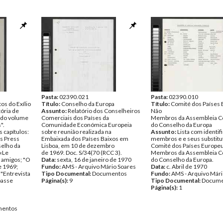
Pasta:
02390.021
Pasta:
02390.010
os do Exílio
Título:
Conselho da Europa
Título:
Comité dos Países
ória de
Assunto:
Relatório dos Conselheiros
Não
undo volume
Comerciais dos Países da
Membros da Assembleia Co
".
Comunidade Económica Europeia
do Conselho da Europa
 capítulos:
sobre reunião realizada na
Assunto:
Lista com identif
s Press
Embaixada dos Países Baixos em
membros e e seus substitu
selho da
Lisboa, em 10 de dezembro
Comité dos Países Europe
 «Le
de 1969. Doc. S/34(70 (RCC 3).
Membros da Assembleia Co
 amigos; "O
Data:
sexta, 16 de janeiro de 1970
do Conselho da Europa.
e 1969;
Fundo:
AMS - Arquivo Mário Soares
Data:
c. Abril de 1970
 "Entrevista
Tipo Documental:
Documentos
Fundo:
AMS - Arquivo Mári
passe
Página(s):
9
Tipo Documental:
Docume
Página(s):
1
entos