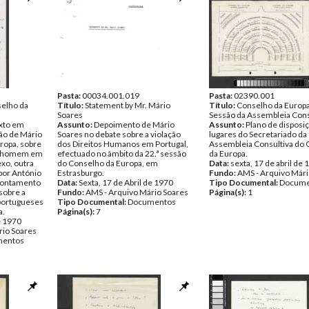
Pasta:
00034.001.019
Pasta:
02390.001
selho da
Título:
Statement by Mr. Mário
Título:
Conselho da Europa,
Soares
Sessão da Assembleia Cons
xto em
Assunto:
Depoimento de Mário
Assunto:
Plano de disposi
ção de Mário
Soares no debate sobre a violação
lugares do Secretariado da
ropa, sobre
dos Direitos Humanos em Portugal,
Assembleia Consultiva do
do homem em
efectuado no âmbito da 22.ª sessão
da Europa.
xo, outra
do Conselho da Europa, em
Data:
sexta, 17 de abril de
 por António
Estrasburgo.
Fundo:
AMS - Arquivo Mári
pontamento
Data:
Sexta, 17 de Abril de 1970
Tipo Documental:
Docume
 sobre a
Fundo:
AMS - Arquivo Mário Soares
Página(s):
1
portugueses
Tipo Documental:
Documentos
a.
Página(s):
7
e 1970
rio Soares
entos