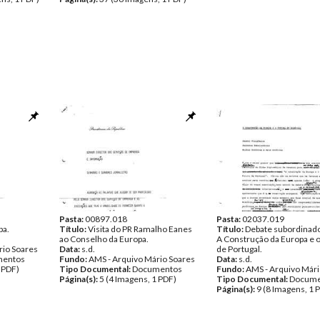
Pasta:
00897.018
Pasta:
02037.019
pa.
Título:
Visita do PR Ramalho Eanes
Título:
Debate subordinad
ao Conselho da Europa.
A Construção da Europa e 
rio Soares
Data:
s.d.
de Portugal.
entos
Fundo:
AMS - Arquivo Mário Soares
Data:
s.d.
 PDF)
Tipo Documental:
Documentos
Fundo:
AMS - Arquivo Mári
Página(s):
5 (4 Imagens, 1 PDF)
Tipo Documental:
Docume
Página(s):
9 (8 Imagens, 1 