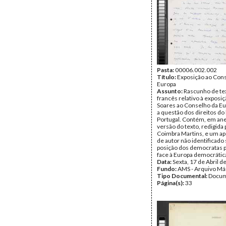
Pasta:
00006.002.002
Título:
Exposição ao Con
Europa
Assunto:
Rascunho de te
francês relativo à exposi
Soares ao Conselho da Eu
a questão dos direitos 
Portugal. Contém, em ane
versão do texto, redigida
Coimbra Martins, e um a
de autor não identificado
posição dos democratas 
face à Europa democrátic
Data:
Sexta, 17 de Abril d
Fundo:
AMS - Arquivo Má
Tipo Documental:
Docum
Página(s):
33