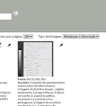
istos por página:
Tipo de listagem:
Pasta:
00115.001.001
Europa
Assunto:
Conjunto de apontamentos
manuscritos de Mário Soares:
Listagem de distritos do país, regiões
o Soares
autónomas, Europa e Macau; Esboço
ntos
versando os aspectos político,
1 PDF)
económico e social da crise
portuguesa; Listagem de assuntos
pendentes (ex: 'Calendário de