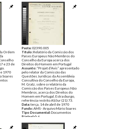
Pasta:
02390.005
 da Ordem
Título:
Relatório da Comissão dos
 da
Países Europeus Não Membros do
 Conselho
Conselho da Europa acerca dos
17 e 23 de
Direitos do Homem em Portugal
go.
Assunto:
“Projet d’Avis” apresentado
de 1970
pelo relator da Comissão das
o Soares
Questões Jurídicas da Assembleia
ntos
Consultiva do Conselho da Europa,
M. Gratz, sobre o relatório da
Comissão dos Países Europeus Não
Membros, acerca dos Direitos do
Homem em Portugal, Estrasburgo,
referência restrito AS/Jur (21) 73.
Data:
terça, 14 de abril de 1970
Fundo:
AMS - Arquivo Mário Soares
Tipo Documental:
Documentos
Página(s):
6