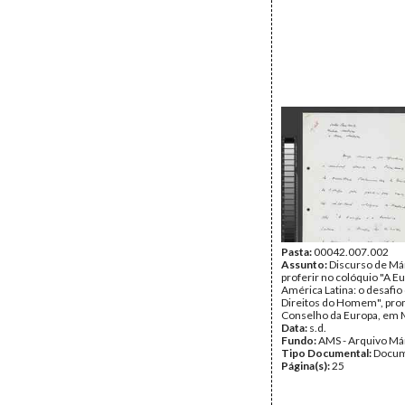
Pasta:
00042.007.002
Assunto:
Discurso de Már
proferir no colóquio "A Eu
América Latina: o desafio
Direitos do Homem", pro
Conselho da Europa, em 
Data:
s.d.
Fundo:
AMS - Arquivo Má
Tipo Documental:
Docum
Página(s):
25