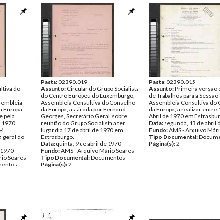
Pasta:
02390.019
Pasta:
02390.015
ltiva do
Assunto:
Circular do Grupo Socialista
Assunto:
Primeira versão
do Centro Europeu do Luxemburgo,
de Trabalhos para a Sessão
ssembleia
Assembleia Consultiva do Conselho
Assembleia Consultiva do
a Europa,
da Europa, assinada por Fernand
da Europa, a realizar entre 
e pela
Georges, Secretário Geral, sobre
Abril de 1970 em Estrasbur
e 1970,
reunião do Grupo Socialista a ter
Data:
segunda, 13 de abril 
 M.
lugar dia 17 de abril de 1970 em
Fundo:
AMS - Arquivo Mári
a geral do
Estrasburgo.
Tipo Documental:
Docume
Data:
quinta, 9 de abril de 1970
Página(s):
2
e 1970
Fundo:
AMS - Arquivo Mário Soares
rio Soares
Tipo Documental:
Documentos
entos
Página(s):
2