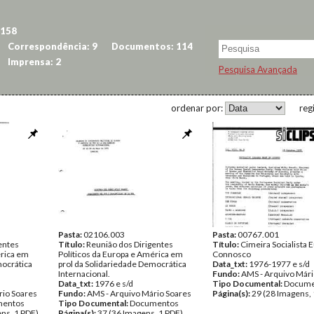
 158
Correspondência: 9
Documentos: 114
Imprensa: 2
Pesquisa Avançada
ordenar por:
reg
Pasta:
02106.003
Pasta:
00767.001
entes
Título:
Reunião dos Dirigentes
Título:
Cimeira Socialista 
érica em
Políticos da Europa e América em
Connosco
mocrática
prol da Solidariedade Democrática
Data_txt:
1976-1977 e s/d
Internacional.
Fundo:
AMS - Arquivo Mári
Data_txt:
1976 e s/d
Tipo Documental:
Docume
rio Soares
Fundo:
AMS - Arquivo Mário Soares
Página(s):
29 (28 Imagens, 
entos
Tipo Documental:
Documentos
ns, 1 PDF)
Página(s):
37 (36 Imagens, 1 PDF)