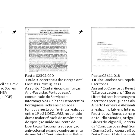
Pasta:
02595.020
Pasta:
02611.018
Título:
Conferência das Forças Anti-
Título:
Comissão Europeia
bril de 1957
Fascistas Portuguesas
Escritores
rio Soares
Assunto:
"Conferência das Forças
Assunto:
Convite da Revis
ENSA
Anti-Fascistas Portuguesas",
"LEuropa Letteraria" (Euro
, 1 PDF)
comunicado do Serviço de
Literária) para homenagem
Informação da Unidade Democrática
escritores portugueses Alv
Portuguesa, sobre as decisões
Alberto Ferreira e Alexandr
tomadas nesta conferência realizada
a realizar na Libreria Inter
entre 19 e 21.DEZ.1962, no sentido
Paesi Nuovi, Roma, com a 
duma maior eficácia do movimento
de Murilo Mendes, Arrigo 
de oposição unido na Frente de
Giancarlo Vigorelli, Secret
Libertação Nacional, a sua posição
da "Com. Europea degli Scri
anti-colonial e dando conhecimento
(Comissão Europeia de Esc
do que foi a "Conferência dos Países
Data:
Terça, 12 de Novemb