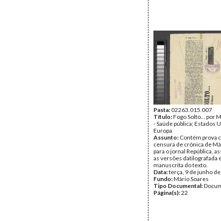
Pasta:
02263.015.007
Título:
Fogo Solto… por M
- Saúde pública; Estados 
Europa
Assunto:
Contém prova c
censura de crónica de Má
para o jornal República, 
as versões datilografada 
manuscrita do texto.
Data:
terça, 9 de junho d
Fundo:
Mário Soares
Tipo Documental:
Docum
Página(s):
22