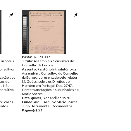
Pasta:
02390.009
 Europeus
Título:
Assembleia Consultiva do
Conselho da Europa
nsultiva
Assunto:
Relatório Introdutório da
Assembleia Consultiva do Conselho
icação dos
da Europa, apresentado pelo relator
tos do
M. Goëss, sobre os Direitos do
us Não
Homem em Portugal, Doc. 2747.
nsultiva
Contém anotações e sublinhados de
Mário Soares.
Data:
quarta, 8 de abril de 1970
o Soares
Fundo:
AMS - Arquivo Mário Soares
ntos
Tipo Documental:
Documentos
Página(s):
21