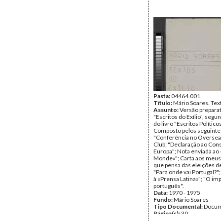
Pasta:
04464.001
Título:
Mário Soares. Text
Assunto:
Versão preparat
"Escritos do Exílio", seg
do livro "Escritos Políticos
Composto pelos seguintes
"Conferência no Oversea
Club; "Declaração ao Con
Europa"; Nota enviada ao
Monde»"; Carta aos meus
que pensa das eleições d
"Para onde vai Portugal?";
à «Prensa Latina»"; "O im
português".
Data:
1970 - 1975
Fundo:
Mário Soares
Tipo Documental:
Docum
Página(s):
30