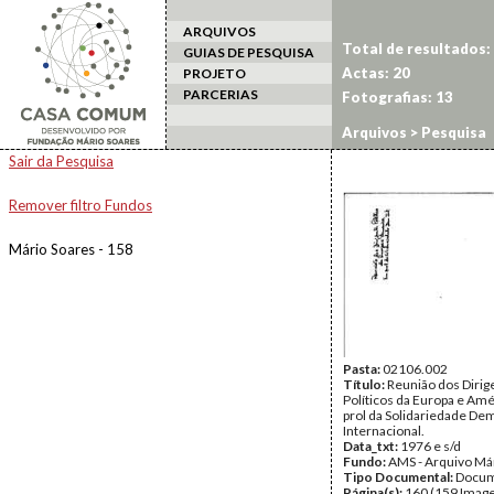
ARQUIVOS
Total de resultados:
GUIAS DE PESQUISA
Actas: 20
PROJETO
PARCERIAS
Fotografias: 13
Arquivos
> Pesquisa
Sair da Pesquisa
Remover filtro Fundos
Mário Soares - 158
Pasta:
02106.002
Título:
Reunião dos Dirig
Políticos da Europa e Am
prol da Solidariedade De
Internacional.
Data_txt:
1976 e s/d
Fundo:
AMS - Arquivo Má
Tipo Documental:
Docum
Página(s):
160 (159 Image