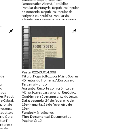
Tipo Documental:
Democrática Alemã, República
Documentos
Página(s):
Popular da Hungria, República Popular
25
da Roménia, República Popular da
Bulgária e República Popular da
Albânia, em Moscovo, 02.DEZ.1954,
publicado pelas Edições Avante
Data:
Dezembro de 1954
Fundo:
AMS - Arquivo Mário Soares
Tipo Documental:
Documentos
Página(s):
8
Pasta:
02263.014.008
 de
Título:
Fogo Solto… por Mário Soares
- Direitos do Homem; A Europa e o
ta
Terceiro Mundo
pa
Assunto:
Recorte com crónica de
 aos
Mário Soares para o jornal República.
es Redol,
Contém versão manuscrita do texto.
e Cabral,
Data:
segunda, 24 de fevereiro de
nazionale
1964 - quarta, 26 de fevereiro de
presença
1964
Repetto e
Fundo:
Mário Soares
ário Geral
Tipo Documental:
Documentos
ttori"
Página(s):
15
ritores)
ro de