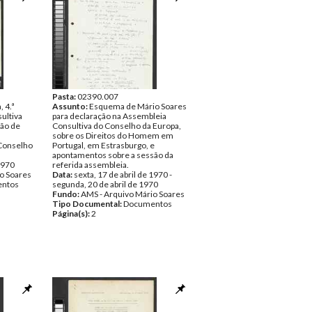
Pasta:
02390.007
 4.ª
Assunto:
Esquema de Mário Soares
ultiva
para declaração na Assembleia
ção de
Consultiva do Conselho da Europa,
sobre os Direitos do Homem em
 Conselho
Portugal, em Estrasburgo, e
apontamentos sobre a sessão da
 1970
referida assembleia.
o Soares
Data:
sexta, 17 de abril de 1970 -
ntos
segunda, 20 de abril de 1970
Fundo:
AMS - Arquivo Mário Soares
Tipo Documental:
Documentos
Página(s):
2