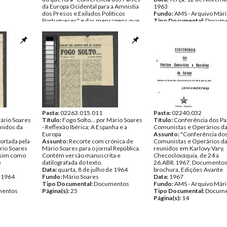
da Europa Ocidental para a Amnistia
1963
dos Presos e Exilados Políticos
Fundo:
AMS - Arquivo Mári
Portugueses" e das mensagens que
Tipo Documental:
Docume
daí resultaram para a opinião pública
Página(s):
1
mundial e para os presos políticos
Data:
Janeiro de 1963
Fundo:
AMS - Arquivo Mário Soares
Tipo Documental:
Documentos
Página(s):
3
Pasta:
02263.015.011
Pasta:
02240.032
ário Soares
Título:
Fogo Solto… por Mário Soares
Título:
Conferência dos Pa
Unidos da
- Reflexão Ibérica; A Espanha e a
Comunistas e Operários d
Europa
Assunto:
"Conferência dos
ortada pela
Assunto:
Recorte com crónica de
Comunistas e Operários da
rio Soares
Mário Soares para o jornal República.
reunidos em Karlovy Vary,
assim como
Contém versão manuscrita e
Checoslováquia, de 24 a
e
datilografada do texto.
26.ABR.1967, Documentos
Data:
quarta, 8 de julho de 1964
brochura, Edições Avante
e 1964
Fundo:
Mário Soares
Data:
1967
Tipo Documental:
Documentos
Fundo:
AMS - Arquivo Mári
entos
Página(s):
25
Tipo Documental:
Docume
Página(s):
14