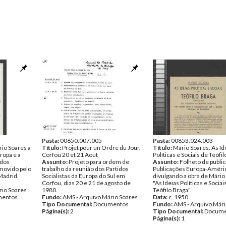
Pasta:
00650.007.005
Pasta:
00853.024.003
io Soares a
Título:
Projet pour un Ordre du Jour.
Título:
Mário Soares. As Id
ropa e a
Corfou 20 et 21 Aout
Políticas e Sociais de Teófi
 dos
Assunto:
Projeto para ordem de
Assunto:
Folheto de publi
movido pelo
trabalho da reunião dos Partidos
Publicações Europa-Améri
Madrid.
Socialistas da Europa do Sul em
divulgando a obra de Mário
Corfou, dias 20 e 21 de agosto de
"As Ideias Políticas e Sociai
rio Soares
1980.
Teófilo Braga".
entos
Fundo:
AMS - Arquivo Mário Soares
Data:
c. 1950
Tipo Documental:
Documentos
Fundo:
AMS - Arquivo Mári
Página(s):
2
Tipo Documental:
Docume
Página(s):
1