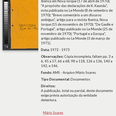
Ibérica em Nova Iorque (17 de abril de 1970);
"A propósito das declarações de K. Kaunda",
nota publicada no Le Monde (8 de setembro de
1970); "Breve comentário a um discurso
ambíguo", artigo para a revista Iberica, Nova
Iorque (15 de novembro de 1970); "De Gaulle e
Portugal", artigo publicado no Le Monde (25 de
novembro de 1970); "Portugal e a Europa",
artigo publicado no Le Monde (3 de março de
1971).
Data:
1972 - 1973
Observações:
Cópia incompleta, faltam pp. 3 a
6, 45 a 57, 66 a 68, 98 a 118, 126 a 136, 140 a
142, e 146.
Fundo:
AMS - Arquivo Mário Soares
Tipo Documental:
Documentos
Direitos:
A publicação, total ou parcial, deste documento
exige prévia autorização da entidade
detentora.
Mário Soares