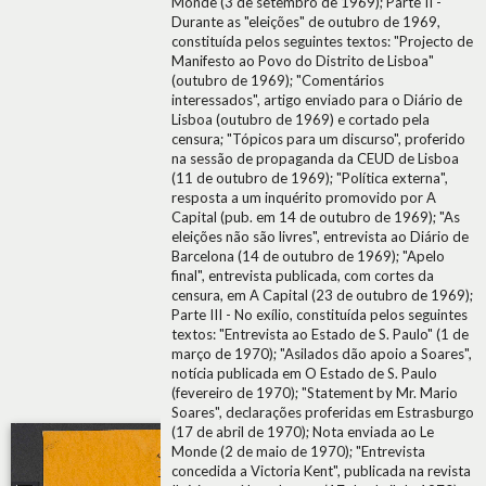
Monde (3 de setembro de 1969); Parte II -
Durante as "eleições" de outubro de 1969,
constituída pelos seguintes textos: "Projecto de
Manifesto ao Povo do Distrito de Lisboa"
(outubro de 1969); "Comentários
interessados", artigo enviado para o Diário de
Lisboa (outubro de 1969) e cortado pela
censura; "Tópicos para um discurso", proferido
na sessão de propaganda da CEUD de Lisboa
(11 de outubro de 1969); "Política externa",
resposta a um inquérito promovido por A
Capital (pub. em 14 de outubro de 1969); "As
eleições não são livres", entrevista ao Diário de
Barcelona (14 de outubro de 1969); "Apelo
final", entrevista publicada, com cortes da
censura, em A Capital (23 de outubro de 1969);
Parte III - No exílio, constituída pelos seguintes
textos: "Entrevista ao Estado de S. Paulo" (1 de
março de 1970); "Asilados dão apoio a Soares",
notícia publicada em O Estado de S. Paulo
(fevereiro de 1970); "Statement by Mr. Mario
Soares", declarações proferidas em Estrasburgo
(17 de abril de 1970); Nota enviada ao Le
Monde (2 de maio de 1970); "Entrevista
concedida a Victoria Kent", publicada na revista