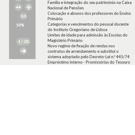
Família e integração do seu património na Caixa
Nacional de Pensões
Colocação e abonos dos professores do Ensino
Primário
Categorias e vencimentos do pessoal docente
10
%
do Instituto Gregoriano de Lisboa
Limites de idade para admissão às Escolas do
Magistério Primário
1
/ 20
Novo regime de fixação de rendas nos
contratos de arrendamento e substitui o
sistema adoptado pelo Decreto-Lei n.º 445/74
Empréstimo interno - Promissórias do Tesouro
Nacionalização das posições sociais não
pertencentes ao Estado do capital social da
empresa Gráfica Açoreana, Lda. (retirado)
Recrutamento do pessoal administrativo do
Gabinete Coordenador do Centro de
Investigação e Controle da Droga e do Centro
de Estudos da Profilaxia da Droga
PONTOS FORA DA AGENDA:
Pagamento dos juros aos investidores na
Torralta
Nova tabela de preços dos combustíveis
Novo sistema de tarifas de energia eléctrica
Nomeação de Manuel António Baptista Macara