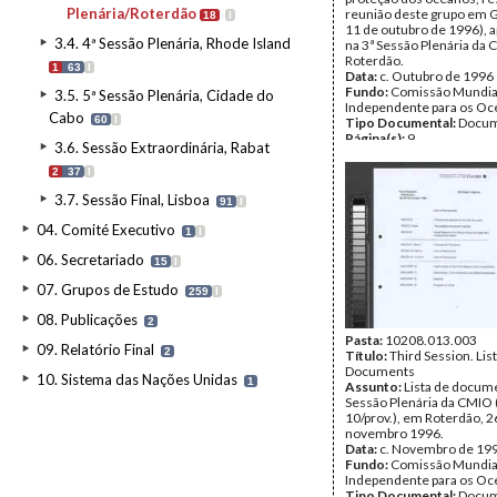
Plenária/Roterdão
reunião deste grupo em G
18
I
11 de outubro de 1996), 
3.4. 4ª Sessão Plenária, Rhode Island
na 3ª Sessão Plenária da
Roterdão.
1
63
I
Data:
c. Outubro de 1996
Fundo:
Comissão Mundia
3.5. 5ª Sessão Plenária, Cidade do
Independente para os O
Cabo
60
I
Tipo Documental:
Docum
Página(s):
9
3.6. Sessão Extraordinária, Rabat
2
37
I
3.7. Sessão Final, Lisboa
91
I
04. Comité Executivo
1
I
06. Secretariado
15
I
07. Grupos de Estudo
259
I
08. Publicações
2
Pasta:
10208.013.003
09. Relatório Final
2
Título:
Third Session. List
Documents
10. Sistema das Nações Unidas
1
Assunto:
Lista de docume
Sessão Plenária da CMIO 
10/prov.), em Roterdão, 
novembro 1996.
Data:
c. Novembro de 19
Fundo:
Comissão Mundia
Independente para os O
Tipo Documental:
Docum