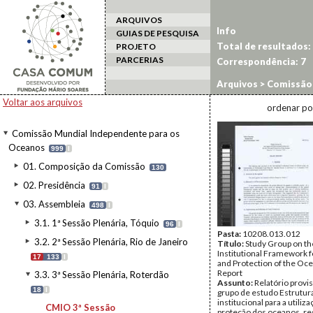
ARQUIVOS
Info
GUIAS DE PESQUISA
Total de resultados:
PROJETO
PARCERIAS
Correspondência:
7
Arquivos
>
Comissão 
Roterdão
>
CMIO 3ª 
Voltar aos arquivos
ordenar po
Comissão Mundial Independente para os
Oceanos
999
I
01. Composição da Comissão
130
02. Presidência
91
I
03. Assembleia
498
I
3.1. 1ª Sessão Plenária, Tóquio
96
I
Pasta:
10208.013.012
3.2. 2ª Sessão Plenária, Rio de Janeiro
Título:
Study Group on th
Institutional Framework f
17
133
I
and Protection of the Oce
Report
3.3. 3ª Sessão Plenária, Roterdão
Assunto:
Relatório provi
18
I
grupo de estudo Estrutura
institucional para a utiliza
CMIO 3ª Sessão
proteção dos oceanos, re