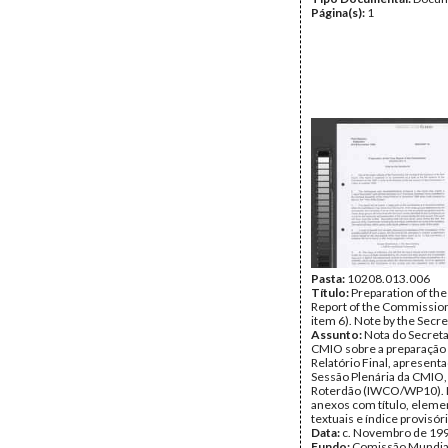
Página(s):
1
Pasta:
10208.013.006
Título:
Preparation of the
Report of the Commissio
item 6). Note by the Secre
Assunto:
Nota do Secreta
CMIO sobre a preparação
Relatório Final, apresenta
Sessão Plenária da CMIO
Roterdão (IWCO/WP10). I
anexos com título, eleme
textuais e índice provisór
Data:
c. Novembro de 19
Fundo:
Comissão Mundia