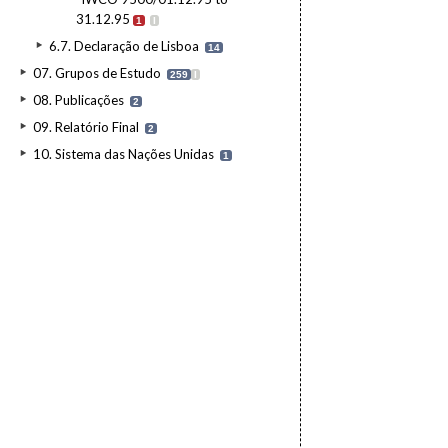
31.12.95
1
I
6.7. Declaração de Lisboa
14
07. Grupos de Estudo
259
I
08. Publicações
2
09. Relatório Final
2
10. Sistema das Nações Unidas
1