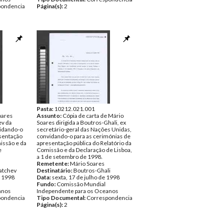
pondencia
Página(s):
2
Pasta:
10212.021.001
oares
Assunto:
Cópia de carta de Mário
ev da
Soares dirigida a Boutros-Ghali, ex
idando-o
secretário-geral das Nações Unidas,
esentação
convidando-o para as cerimónias de
missão e da
apresentação pública do Relatório da
e
Comissão e da Declaração de Lisboa,
a 1 de setembro de 1998.
Remetente:
Mário Soares
atchev
Destinatário:
Boutros-Ghali
e 1998
Data:
sexta, 17 de julho de 1998
Fundo:
Comissão Mundial
anos
Independente para os Oceanos
pondencia
Tipo Documental:
Correspondencia
Página(s):
2