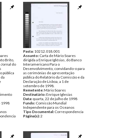
Pasta:
10212.018.001
oares
Assunto:
Carta de Mário Soares
to Brito,
dirigida a Enrique Iglésias, do Banco
 Jornal do
Interamericano Para o
s
Desenvolvimento, convidando-o para
o pública
as cerimónias de apresentação
 da
pública do Relatório da Comissão e da
e
Declaração de Lisboa, a 1 de
setembro de 1998.
Remetente:
Mário Soares
cimento
Destinatário:
Enrique Iglesias
Data:
quarta, 22 de julho de 1998
e 1998
Fundo:
Comissão Mundial
Independente para os Oceanos
anos
Tipo Documental:
Correspondencia
pondencia
Página(s):
2