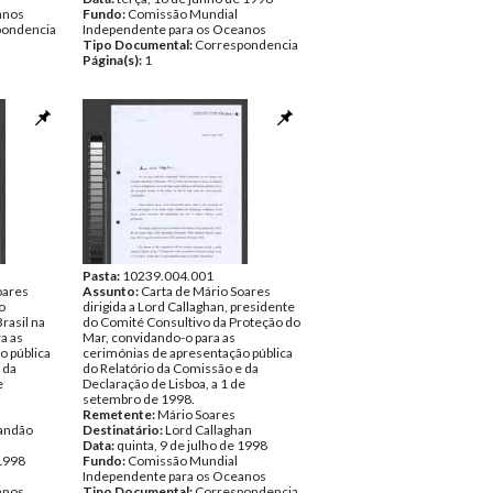
anos
Fundo:
Comissão Mundial
pondencia
Independente para os Oceanos
Tipo Documental:
Correspondencia
Página(s):
1
Pasta:
10239.004.001
oares
Assunto:
Carta de Mário Soares
o
dirigida a Lord Callaghan, presidente
rasil na
do Comité Consultivo da Proteção do
a as
Mar, convidando-o para as
o pública
cerimónias de apresentação pública
 da
do Relatório da Comissão e da
e
Declaração de Lisboa, a 1 de
setembro de 1998.
Remetente:
Mário Soares
andão
Destinatário:
Lord Callaghan
Data:
quinta, 9 de julho de 1998
 1998
Fundo:
Comissão Mundial
Independente para os Oceanos
anos
Tipo Documental:
Correspondencia