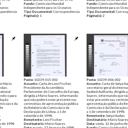
l
Fundo:
Comissão Mundial
Fundo:
Comissão Mundial
ceanos
Independente para os Oceanos
Independente para os Oce
spondencia
Tipo Documental:
Correspondencia
Tipo Documental:
Corres
Página(s):
1
Página(s):
2
Pasta:
10239.015.002
Pasta:
10239.006.002
de Mário
Assunto:
Carta de Leni Fischer,
Assunto:
Carta de Satya N
andan,
Presidente da Assembleia
secretário-geral do Interna
national
Parlamentar do Conselho da Europa,
Seabed Authority, dirigida 
ando-o para
dirigida a Mário Soares, informando
Soares, informando que nã
ntação
que não poderá estar presente nas
estar presente nas cerimó
omissão e da
cerimónias de apresentação pública
apresentação pública do Re
 de
do Relatório da Comissão e da
Comissão e da Declaração d
Declaração de Lisboa, a 1 de
a 1 de setembro de 1998.
s
setembro de 1998.
Remetente:
Satya Nadan
n
Remetente:
Leni Fischer
Destinatário:
Mário Soare
o de 1998
Destinatário:
Mário Soares
Data:
sexta, 12 de junho d
l
Data:
quarta, 27 de maio de 1998
Fundo:
Comissão Mundial