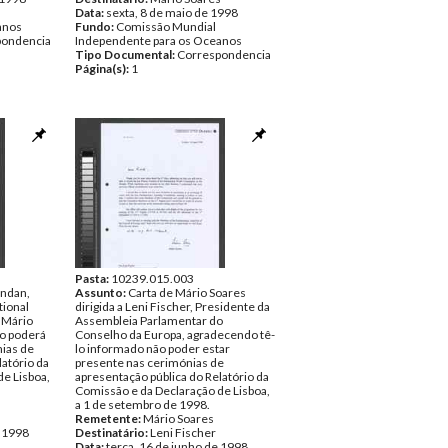
Data:
sexta, 8 de maio de 1998
anos
Fundo:
Comissão Mundial
pondencia
Independente para os Oceanos
Tipo Documental:
Correspondencia
Página(s):
1
Pasta:
10239.015.003
andan,
Assunto:
Carta de Mário Soares
tional
dirigida a Leni Fischer, Presidente da
a Mário
Assembleia Parlamentar do
o poderá
Conselho da Europa, agradecendo tê-
nias de
lo informado não poder estar
latório da
presente nas cerimónias de
e Lisboa,
apresentação pública do Relatório da
Comissão e da Declaração de Lisboa,
a 1 de setembro de 1998.
s
Remetente:
Mário Soares
e 1998
Destinatário:
Leni Fischer
Data:
terça, 16 de junho de 1998