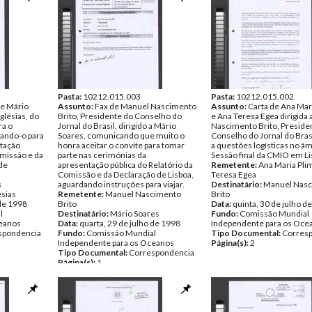
Pasta:
10212.015.003
Pasta:
10212.015.002
de Mário
Assunto:
Fax de Manuel Nascimento
Assunto:
Carta de Ana Mar
Iglésias, do
Brito, Presidente do Conselho do
e Ana Teresa Egea dirigida
ra o
Jornal do Brasil, dirigido a Mário
Nascimento Brito, Preside
ando-o para
Soares, comunicando que muito o
Conselho do Jornal do Brasi
ntação
honra aceitar o convite para tomar
a questões logísticas no âm
omissão e da
parte nas cerimónias da
Sessão final da CMIO em Li
 de
apresentação pública do Relatório da
Remetente:
Ana Maria Pli
Comissão e da Declaração de Lisboa,
Teresa Egea
s
aguardando instruções para viajar.
Destinatário:
Manuel Nas
esias
Remetente:
Manuel Nascimento
Brito
 de 1998
Brito
Data:
quinta, 30 de julho d
l
Destinatário:
Mário Soares
Fundo:
Comissão Mundial
ceanos
Data:
quarta, 29 de julho de 1998
Independente para os Oce
spondencia
Fundo:
Comissão Mundial
Tipo Documental:
Corres
Independente para os Oceanos
Página(s):
2
Tipo Documental:
Correspondencia
Página(s):
1