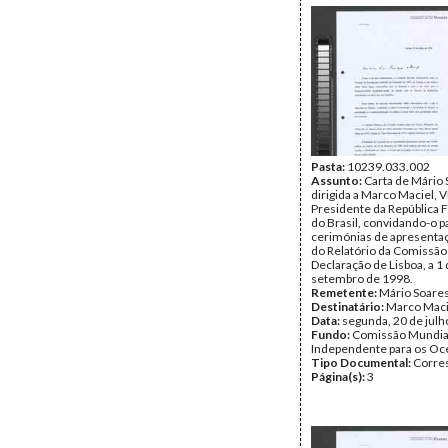
Pasta:
10239.033.002
Assunto:
Carta de Mário
dirigida a Marco Maciel, V
Presidente da República 
do Brasil, convidando-o p
cerimónias de apresentaç
do Relatório da Comissão
Declaração de Lisboa, a 1
setembro de 1998.
Remetente:
Mário Soare
Destinatário:
Marco Maci
Data:
segunda, 20 de julh
Fundo:
Comissão Mundia
Independente para os O
Tipo Documental:
Corre
Página(s):
3