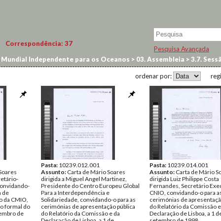
Correspondência:
37
Pesquisa Avançada
Mundial Independente para os Oceanos
>
03. Assembleia
>
3.7. Sessã
ordenar por:
reg
Pasta:
10239.012.001
Pasta:
10239.014.001
 Soares
Assunto:
Carta de Mário Soares
Assunto:
Carta de Mário S
retário-
dirigida a Miguel Angel Martinez,
dirigida Luiz Philippe Costa
convidando-
Presidente do Centro Europeu Global
Fernandes, Secretário Exe
a de
Para a Interdependência e
CNIO, convidando-o para a
o da CMIO,
Solidariedade, convidando-o para as
cerimónias de apresentaçã
o formal do
cerimónias de apresentação pública
do Relatório da Comissão e
tembro de
do Relatório da Comissão e da
Declaração de Lisboa, a 1 d
Declaração de Lisboa, a 1 de
setembro de 1998.