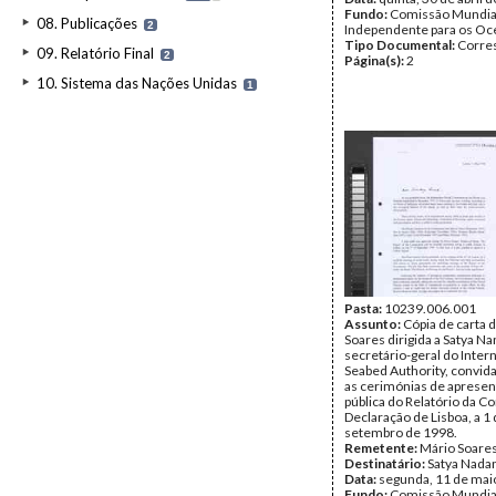
Fundo:
Comissão Mundia
08. Publicações
2
Independente para os O
Tipo Documental:
Corre
09. Relatório Final
2
Página(s):
2
10. Sistema das Nações Unidas
1
Pasta:
10239.006.001
Assunto:
Cópia de carta 
Soares dirigida a Satya N
secretário-geral do Inter
Seabed Authority, convid
as cerimónias de aprese
pública do Relatório da C
Declaração de Lisboa, a 1
setembro de 1998.
Remetente:
Mário Soare
Destinatário:
Satya Nada
Data:
segunda, 11 de mai
Fundo:
Comissão Mundia