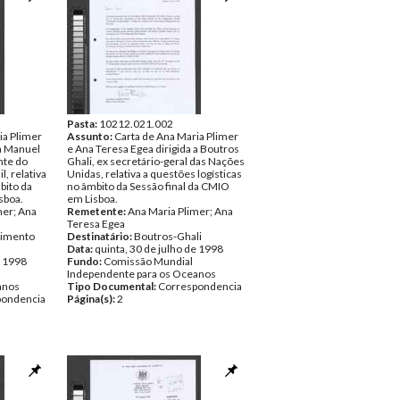
Pasta:
10212.021.002
ia Plimer
Assunto:
Carta de Ana Maria Plimer
 a Manuel
e Ana Teresa Egea dirigida a Boutros
nte do
Ghali, ex secretário-geral das Nações
l, relativa
Unidas, relativa a questões logísticas
bito da
no âmbito da Sessão final da CMIO
sboa.
em Lisboa.
mer; Ana
Remetente:
Ana Maria Plimer; Ana
Teresa Egea
cimento
Destinatário:
Boutros-Ghali
Data:
quinta, 30 de julho de 1998
e 1998
Fundo:
Comissão Mundial
Independente para os Oceanos
anos
Tipo Documental:
Correspondencia
pondencia
Página(s):
2