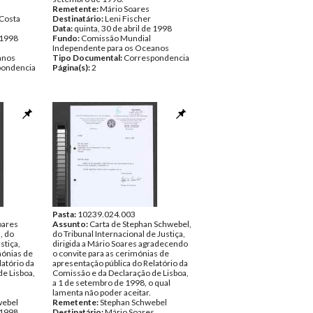
Remetente:
Mário Soares
 Costa
Destinatário:
Leni Fischer
Data:
quinta, 30 de abril de 1998
e 1998
Fundo:
Comissão Mundial
Independente para os Oceanos
anos
Tipo Documental:
Correspondencia
pondencia
Página(s):
2
Pasta:
10239.024.003
oares
Assunto:
Carta de Stephan Schwebel,
, do
do Tribunal Internacional de Justiça,
stiça,
dirigida a Mário Soares agradecendo
mónias de
o convite para as cerimónias de
latório da
apresentação pública do Relatório da
e Lisboa,
Comissão e da Declaração de Lisboa,
a 1 de setembro de 1998, o qual
lamenta não poder aceitar.
webel
Remetente:
Stephan Schwebel
e 1998
Destinatário:
Mário Soares