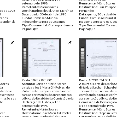
s
setembro de 1998.
Remetente:
Mário Soares
n
Remetente:
Mário Soares
Destinatário:
Luiz Philippe
ço de 1998
Destinatário:
Miguel Angel Martinez
Fernandes
l
Data:
quinta, 30 de abril de 1998
Data:
quinta, 30 de abril d
ceanos
Fundo:
Comissão Mundial
Fundo:
Comissão Mundial
spondencia
Independente para os Oceanos
Independente para os Oce
Tipo Documental:
Correspondencia
Tipo Documental:
Corres
Página(s):
2
Página(s):
1
Pasta:
10239.023.001
Pasta:
10239.024.001
 Soares
Assunto:
Carta de Mário Soares
Assunto:
Carta de Mário S
 da
dirigida a José Maria Gil-Robles, do
dirigida a Stephan Schwebel
idando-o
Parlamento Europeu, convidando-o
Tribunal Internacional de Ju
resentação
para as cerimónias de apresentação
convidando-o para as ceri
omissão e da
pública do Relatório da Comissão e da
apresentação pública do Re
 de
Declaração de Lisboa, a 1 de
Comissão e da Declaração d
setembro de 1998.
a 1 de setembro de 1998.
s
Remetente:
Mário Soares
Remetente:
Mário Soares
nter
Destinatário:
José Maria Gil-Robles
Destinatário:
Stephan Sch
de 1998
Data:
quinta, 30 de abril de 1998
Data:
quinta, 30 de abril d