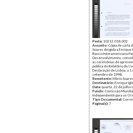
Pasta:
10212.018.002
Assunto:
Cópia de carta 
Soares dirigida a Enrique 
Banco Interamericano Pa
Desenvolvimento, convid
as cerimónias de aprese
pública do Relatório da C
Declaração de Lisboa, a 1
setembro de 1998.
Remetente:
Mário Soare
Destinatário:
Enrique Igl
Data:
quarta, 22 de julho
Fundo:
Comissão Mundia
Independente para os O
Tipo Documental:
Corre
Página(s):
7