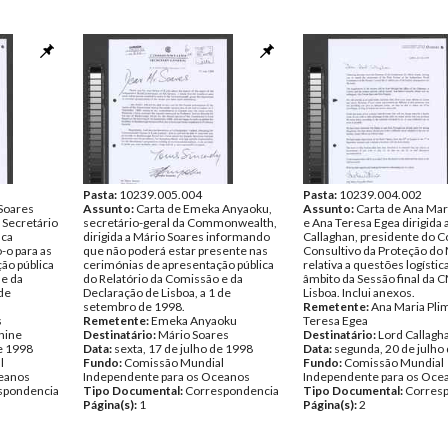
Pasta:
10239.005.004
Pasta:
10239.004.002
 Soares
Assunto:
Carta de Emeka Anyaoku,
Assunto:
Carta de Ana Mar
, Secretário
secretário-geral da Commonwealth,
e Ana Teresa Egea dirigida 
ica
dirigida a Mário Soares informando
Callaghan, presidente do 
-o para as
que não poderá estar presente nas
Consultivo da Proteção do 
ão pública
cerimónias de apresentação pública
relativa a questões logístic
 e da
do Relatório da Comissão e da
âmbito da Sessão final da
 de
Declaração de Lisboa, a 1 de
Lisboa. Inclui anexos.
setembro de 1998.
Remetente:
Ana Maria Pli
s
Remetente:
Emeka Anyaoku
Teresa Egea
nine
Destinatário:
Mário Soares
Destinatário:
Lord Callagh
de 1998
Data:
sexta, 17 de julho de 1998
Data:
segunda, 20 de julho
l
Fundo:
Comissão Mundial
Fundo:
Comissão Mundial
ceanos
Independente para os Oceanos
Independente para os Oce
spondencia
Tipo Documental:
Correspondencia
Tipo Documental:
Corres
Página(s):
1
Página(s):
2