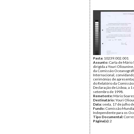
Pasta:
10239.002.001
Assunto:
Carta de Mário
dirigida a Youri Oliounine
da Comissão Oceanográf
Internacional, convidando
cerimónias de apresentaç
do Relatório da Comissão
Declaração de Lisboa, a 1
setembro de 1998.
Remetente:
Mário Soare
Destinatário:
Youri Oliou
Data:
sexta, 17 de julho 
Fundo:
Comissão Mundia
Independente para os O
Tipo Documental:
Corre
Página(s):
2