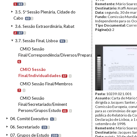
Remetente:
Mário Soare
1
63
I
Destinatário:
Koffi Anna
3.5. 5ª Sessão Plenária, Cidade do
Data:
segunda, 30 de mar
Fundo:
Comissão Mundia
Cabo
60
I
Independente para os O
Tipo Documental:
Corre
3.6. Sessão Extraordinária, Rabat
Página(s):
2
2
37
I
3.7. Sessão Final, Lisboa
91
I
CMIO Sessão
Final/Correspondência/Diversos/Preparação
6
CMIO Sessão
Final/Individualidades
37
I
CMIO Sessão Final/Membros
7
I
Pasta:
10239.021.001
CMIO Sessão
Assunto:
Carta de Mário
dirigida a Jacques Santer,
Final/Secretariado/Eminent
Comissão Europeia, conv
Persons/Grupos Estudo
para as cerimónias de ap
41
I
pública do Relatório da C
04. Comité Executivo
Declaração de Lisboa, a 1
1
I
setembro de 1998.
06. Secretariado
15
I
Remetente:
Mário Soare
Destinatário:
Jacques Sa
07. Grupos de Estudo
259
I
Data:
quinta, 30 de abril 