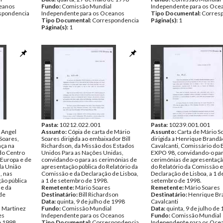
ceanos
Fundo:
Comissão Mundial
Independente para os Oce
spondencia
Independente para os Oceanos
Tipo Documental:
Corres
Tipo Documental:
Correspondencia
Página(s):
1
Página(s):
1
Pasta:
10212.022.001
Pasta:
10239.001.001
 Angel
Assunto:
Cópia de carta de Mário
Assunto:
Carta de Mário S
 Soares,
Soares dirigida ao embaixador Bill
dirigida a Henrique Brandã
nça na
Richardson, da Missão dos Estados
Cavalcanti, Comissário do B
do Centro
Unidos Para as Nações Unidas,
EXPO 98, convidando-o par
 Europa e de
convidando-o para as cerimónias de
cerimónias de apresentaçã
da União
apresentação pública do Relatório da
do Relatório da Comissão e
, nas
Comissão e da Declaração de Lisboa,
Declaração de Lisboa, a 1 d
ão pública
a 1 de setembro de 1998.
setembro de 1998.
 e da
Remetente:
Mário Soares
Remetente:
Mário Soares
 de
Destinatário:
Bill Richardson
Destinatário:
Henrique Br
Data:
quinta, 9 de julho de 1998
Cavalcanti
l Martinez
Fundo:
Comissão Mundial
Data:
quinta, 9 de julho de
es
Independente para os Oceanos
Fundo:
Comissão Mundial
de 1998
Tipo Documental:
Correspondencia
Independente para os Oce