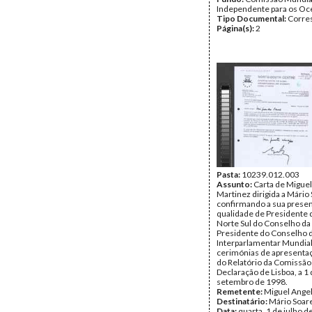
Independente para os O
Tipo Documental:
Corre
Página(s):
2
Pasta:
10239.012.003
Assunto:
Carta de Miguel
Martinez dirigida a Mário
confirmando a sua prese
qualidade de Presidente 
Norte Sul do Conselho da
Presidente do Conselho 
Interparlamentar Mundial
cerimónias de apresentaç
do Relatório da Comissão
Declaração de Lisboa, a 1
setembro de 1998.
Remetente:
Miguel Ange
Destinatário:
Mário Soar
Data:
quarta, 1 de julho 