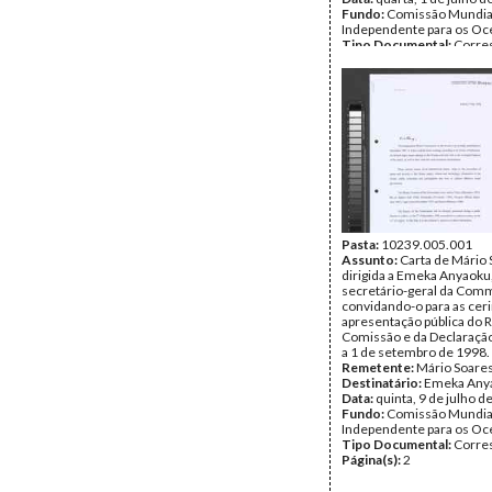
Fundo:
Comissão Mundia
Independente para os O
Tipo Documental:
Corre
Página(s):
1
Pasta:
10239.005.001
Assunto:
Carta de Mário
dirigida a Emeka Anyaoku
secretário-geral da Com
convidando-o para as cer
apresentação pública do R
Comissão e da Declaração
a 1 de setembro de 1998.
Remetente:
Mário Soare
Destinatário:
Emeka Any
Data:
quinta, 9 de julho d
Fundo:
Comissão Mundia
Independente para os O
Tipo Documental:
Corre
Página(s):
2