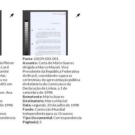
Pasta:
10239.033.001
ia Plimer
Assunto:
Carta de Mário Soares
a Lord
dirigida a Marco Maciel, Vice
Comité
Presidente da República Federativa
Mar,
do Brasil, convidando-o para as
as no
cerimónias de apresentação pública
 CMIO em
do Relatório da Comissão e da
Declaração de Lisboa, a 1 de
mer; Ana
setembro de 1998.
Remetente:
Mário Soares
an
Destinatário:
Marco Maciel
 de 1998
Data:
segunda, 20 de julho de 1998
Fundo:
Comissão Mundial
anos
Independente para os Oceanos
pondencia
Tipo Documental:
Correspondencia
Página(s):
2