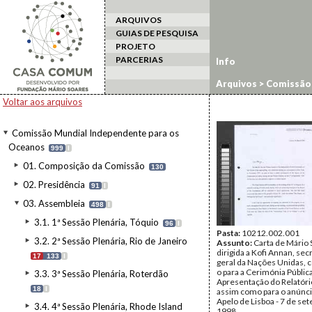
ARQUIVOS
GUIAS DE PESQUISA
PROJETO
PARCERIAS
Info
Arquivos
>
Comissão 
Voltar aos arquivos
Comissão Mundial Independente para os
Oceanos
999
I
01. Composição da Comissão
130
02. Presidência
91
I
03. Assembleia
498
I
3.1. 1ª Sessão Plenária, Tóquio
96
I
Pasta:
10212.002.001
3.2. 2ª Sessão Plenária, Rio de Janeiro
Assunto:
Carta de Mário
dirigida a Kofi Annan, sec
17
133
I
geral da Nações Unidas, 
o para a Cerimónia Públic
3.3. 3ª Sessão Plenária, Roterdão
Apresentação do Relatóri
18
I
assim como para o anúnci
Apelo de Lisboa - 7 de se
3.4. 4ª Sessão Plenária, Rhode Island
1998.