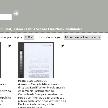
o Final, Lisboa
>
CMIO Sessão Final/Individualidades
istos por página:
Tipo de listagem:
Pasta:
10239.015.001
oares
Assunto:
Carta de Mário Soares
dirigida a Leni Fischer, Presidente da
cutivo da
Assembleia Parlamentar do
s
Conselho da Europa, convidando-o
o pública
para as cerimónias de apresentação
 da
pública do Relatório da Comissão e da
e
Declaração de Lisboa, a 1 de
setembro de 1998.