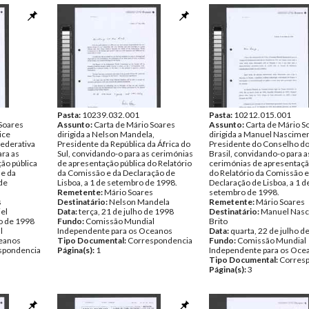
Pasta:
10239.032.001
Pasta:
10212.015.001
 Soares
Assunto:
Carta de Mário Soares
Assunto:
Carta de Mário S
ice
dirigida a Nelson Mandela,
dirigida a Manuel Nascimen
Federativa
Presidente da República da África do
Presidente do Conselho do
ara as
Sul, convidando-o para as cerimónias
Brasil, convidando-o para a
ão pública
de apresentação pública do Relatório
cerimónias de apresentaçã
 e da
da Comissão e da Declaração de
do Relatório da Comissão e
 de
Lisboa, a 1 de setembro de 1998.
Declaração de Lisboa, a 1 d
Remetente:
Mário Soares
setembro de 1998.
s
Destinatário:
Nelson Mandela
Remetente:
Mário Soares
el
Data:
terça, 21 de julho de 1998
Destinatário:
Manuel Nas
o de 1998
Fundo:
Comissão Mundial
Brito
l
Independente para os Oceanos
Data:
quarta, 22 de julho d
ceanos
Tipo Documental:
Correspondencia
Fundo:
Comissão Mundial
spondencia
Página(s):
1
Independente para os Oce
Tipo Documental:
Corres
Página(s):
3