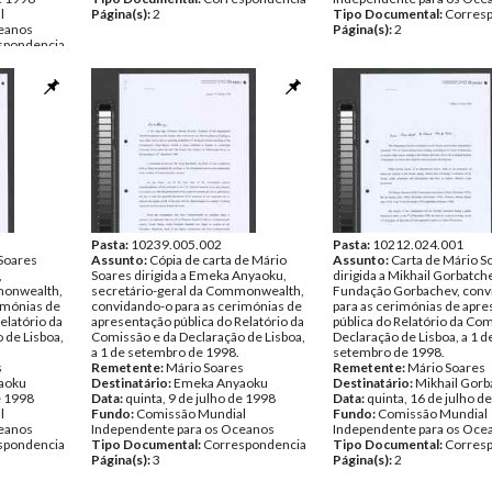
l
Página(s):
2
Tipo Documental:
Corres
ceanos
Página(s):
2
spondencia
Pasta:
10239.005.002
Pasta:
10212.024.001
 Soares
Assunto:
Cópia de carta de Mário
Assunto:
Carta de Mário S
,
Soares dirigida a Emeka Anyaoku,
dirigida a Mikhail Gorbatch
monwealth,
secretário-geral da Commonwealth,
Fundação Gorbachev, conv
imónias de
convidando-o para as cerimónias de
para as cerimónias de apr
elatório da
apresentação pública do Relatório da
pública do Relatório da Co
 de Lisboa,
Comissão e da Declaração de Lisboa,
Declaração de Lisboa, a 1 d
a 1 de setembro de 1998.
setembro de 1998.
s
Remetente:
Mário Soares
Remetente:
Mário Soares
aoku
Destinatário:
Emeka Anyaoku
Destinatário:
Mikhail Gorb
e 1998
Data:
quinta, 9 de julho de 1998
Data:
quinta, 16 de julho d
l
Fundo:
Comissão Mundial
Fundo:
Comissão Mundial
ceanos
Independente para os Oceanos
Independente para os Oce
spondencia
Tipo Documental:
Correspondencia
Tipo Documental:
Corres
Página(s):
3
Página(s):
2