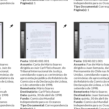
spondencia
Página(s):
1
Independente para os Oce
Tipo Documental:
Corres
Página(s):
1
Pasta:
10240.003.001
Pasta:
10240.021.001
 Soares
Assunto:
Carta de Mário Soares
Assunto:
Fax de Mário Soa
, Juíz do
dirigida ao Juiz Carl Fleischauer, do
dirigido a Juan Somavia, da
acional,
Tribunal Internacional de Justiça,
Permanente do Chile nas 
imónias de
convidando-o para as cerimónias de
Unidas, convidando-o para 
elatório da
apresentação pública do Relatório da
cerimónias de apresentaçã
 de Lisboa,
Comissão e da Declaração de Lisboa,
do Relatório da Comissão e
a 1 de setembro de 1998.
Declaração de Lisboa, a 1 d
s
Remetente:
Mário Soares
setembro de 1998.
ensah
Destinatário:
Carl Fleischauer
Remetente:
Mário Soares
de 1998
Data:
quinta, 30 de abril de 1998
Destinatário:
Juan Somavi
l
Fundo:
Comissão Mundial
Data:
quinta, 30 de abril d
ceanos
Independente para os Oceanos
Fundo:
Comissão Mundial
spondencia
Tipo Documental:
Correspondencia
Independente para os Oce
Página(s):
1
Tipo Documental:
Corres