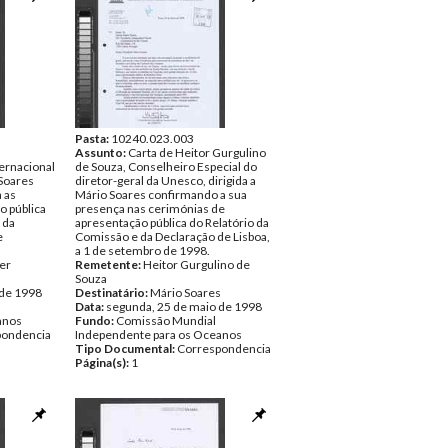
Pasta:
10240.023.003
Assunto:
Carta de Heitor Gurgulino
ternacional
de Souza, Conselheiro Especial do
 Soares
diretor-geral da Unesco, dirigida a
 as
Mário Soares confirmando a sua
o pública
presença nas cerimónias de
 da
apresentação pública do Relatório da
e
Comissão e da Declaração de Lisboa,
a 1 de setembro de 1998.
er
Remetente:
Heitor Gurgulino de
s
Souza
 de 1998
Destinatário:
Mário Soares
Data:
segunda, 25 de maio de 1998
anos
Fundo:
Comissão Mundial
pondencia
Independente para os Oceanos
Tipo Documental:
Correspondencia
Página(s):
1