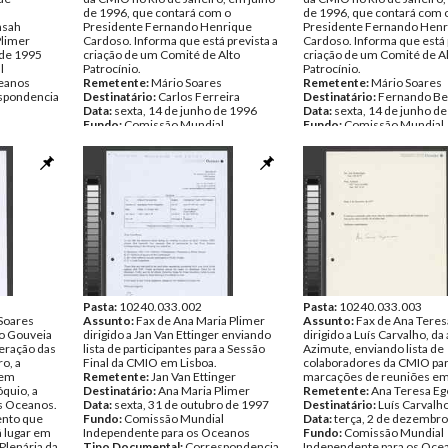
de 1996, que contará com o
de 1996, que contará com 
nsah
Presidente Fernando Henrique
Presidente Fernando Henr
Plimer
Cardoso. Informa que está prevista a
Cardoso. Informa que está 
 de 1995
criação de um Comité de Alto
criação de um Comité de A
l
Patrocínio.
Patrocínio.
ceanos
Remetente:
Mário Soares
Remetente:
Mário Soares
spondencia
Destinatário:
Carlos Ferreira
Destinatário:
Fernando Be
Data:
sexta, 14 de junho de 1996
Data:
sexta, 14 de junho d
Fundo:
Comissão Mundial
Fundo:
Comissão Mundial
Independente para os Oceanos
Independente para os Oce
Tipo Documental:
Correspondencia
Tipo Documental:
Corres
Página(s):
2
Página(s):
2
Pasta:
10240.033.002
Pasta:
10240.033.003
 Soares
Assunto:
Fax de Ana Maria Plimer
Assunto:
Fax de Ana Teres
io Gouveia
dirigido a Jan Van Ettinger enviando
dirigido a Luís Carvalho, da
deração das
lista de participantes para a Sessão
Azimute, enviando lista de
ro, a
Final da CMIO em Lisboa.
colaboradores da CMIO pa
 em
Remetente:
Jan Van Ettinger
marcações de reuniões em
quio, a
Destinatário:
Ana Maria Plimer
Remetente:
Ana Teresa Eg
s Oceanos.
Data:
sexta, 31 de outubro de 1997
Destinatário:
Luís Carvalh
ento que
Fundo:
Comissão Mundial
Data:
terça, 2 de dezembr
á lugar em
Independente para os Oceanos
Fundo:
Comissão Mundial
 Plenária da
Tipo Documental:
Correspondencia
Independente para os Oce