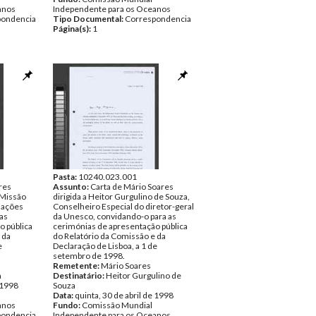
anos
Independente para os Oceanos
pondencia
Tipo Documental:
Correspondencia
Página(s):
1
Pasta:
10240.023.001
res
Assunto:
Carta de Mário Soares
 Missão
dirigida a Heitor Gurgulino de Souza,
Nações
Conselheiro Especial do diretor-geral
as
da Unesco, convidando-o para as
o pública
cerimónias de apresentação pública
 da
do Relatório da Comissão e da
e
Declaração de Lisboa, a 1 de
setembro de 1998.
Remetente:
Mário Soares
a
Destinatário:
Heitor Gurgulino de
e 1998
Souza
Data:
quinta, 30 de abril de 1998
anos
Fundo:
Comissão Mundial
pondencia
Independente para os Oceanos