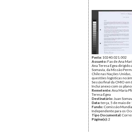
Pasta:
10240.021.002
Assunto:
Fax de Ana Mari
Ana Teresa Egea dirigido 
Somavia, da Missão Perm
Chile nas Nações Unidas, 
questões logísticas no âm
Sessão final da CMIO em 
Inclui anexo com os plano
Remetente:
Ana Maria Pl
Teresa Egea
Destinatário:
Juan Somav
Data:
terça, 5 de maio de
Fundo:
Comissão Mundia
Independente para os O
Tipo Documental:
Corre
Página(s):
2