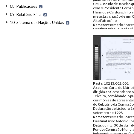
CMIO no Rio de Janeiro q
08. Publicações
2
com o Presidente Ferna
Henrique Cardoso. Infor
09. Relatório Final
2
prevista a criação de um 
Alto Patrocínio.
10. Sistema das Nações Unidas
1
Remetente:
Mário Soare
Destinatário:
Eduardo Vi
Data:
sexta, 14 de junho 
Fundo:
Comissão Mundia
Independente para os O
Tipo Documental:
Corre
Página(s):
2
Pasta:
10213.002.001
Assunto:
Carta de Mário
dirigida ao Comandante A
Teixeira, convidando-o pa
cerimónias de apresentaç
do Relatório da Comissão
Declaração de Lisboa, a 1
setembro de 1998.
Remetente:
Mário Soare
Destinatário:
António Jos
Data:
quinta, 30 de abril 
Fundo:
Comissão Mundia
Independente para os O