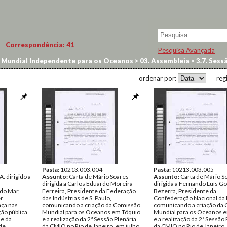
Correspondência:
41
Pesquisa Avançada
Mundial Independente para os Oceanos
>
03. Assembleia
>
3.7. Sessã
udo
ordenar por:
reg
Pasta:
10213.003.004
Pasta:
10213.003.005
. dirigido a
Assunto:
Carta de Mário Soares
Assunto:
Carta de Mário S
dirigida a Carlos Eduardo Moreira
dirigida a Fernando Luís G
 do Mar,
Ferreira, Presidente da Federação
Bezerra, Presidente da
er
das Indústrias de S. Paulo,
Confederação Nacional da I
nça nas
comunicando a criação da Comissão
comunicando a criação da
ão pública
Mundial para os Oceanos em Tóquio
Mundial para os Oceanos 
 e da
e a realização da 2ª Sessão Plenária
e a realização da 2ª Sessão 
 de
da CMIO no Rio de Janeiro, em julho
da CMIO no Rio de Janeiro,