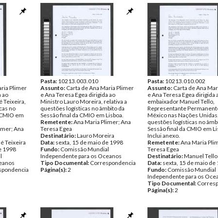
Pasta:
10213.003.010
Pasta:
10213.010.002
ria Plimer
Assunto:
Carta de Ana Maria Plimer
Assunto:
Carta de Ana Mar
a ao
e Ana Teresa Egea dirigida ao
e Ana Teresa Egea dirigida 
 Teixeira,
Ministro Lauro Moreira, relativa a
embaixador Manuel Tello,
icas no
questões logísticas no âmbito da
Representante Permanent
a CMIO em
Sessão final da CMIO em Lisboa.
México nas Nações Unidas, 
Remetente:
Ana Maria Plimer; Ana
questões logísticas no âmb
imer; Ana
Teresa Egea
Sessão final da CMIO em Li
Destinatário:
Lauro Moreira
Inclui anexo.
é Teixeira
Data:
sexta, 15 de maio de 1998
Remetente:
Ana Maria Pli
e 1998
Fundo:
Comissão Mundial
Teresa Egea
l
Independente para os Oceanos
Destinatário:
Manuel Tello
ceanos
Tipo Documental:
Correspondencia
Data:
sexta, 15 de maio de
spondencia
Página(s):
2
Fundo:
Comissão Mundial
Independente para os Oce
Tipo Documental:
Corres
Página(s):
2