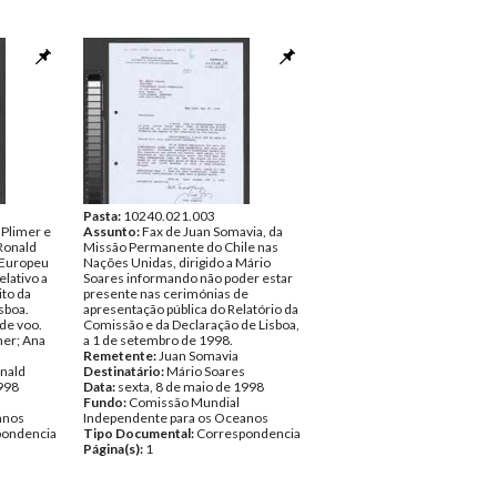
Pasta:
10240.021.003
 Plimer e
Assunto:
Fax de Juan Somavia, da
 Ronald
Missão Permanente do Chile nas
 Europeu
Nações Unidas, dirigido a Mário
lativo a
Soares informando não poder estar
ito da
presente nas cerimónias de
sboa.
apresentação pública do Relatório da
 de voo.
Comissão e da Declaração de Lisboa,
mer; Ana
a 1 de setembro de 1998.
Remetente:
Juan Somavia
nald
Destinatário:
Mário Soares
1998
Data:
sexta, 8 de maio de 1998
Fundo:
Comissão Mundial
anos
Independente para os Oceanos
pondencia
Tipo Documental:
Correspondencia
Página(s):
1