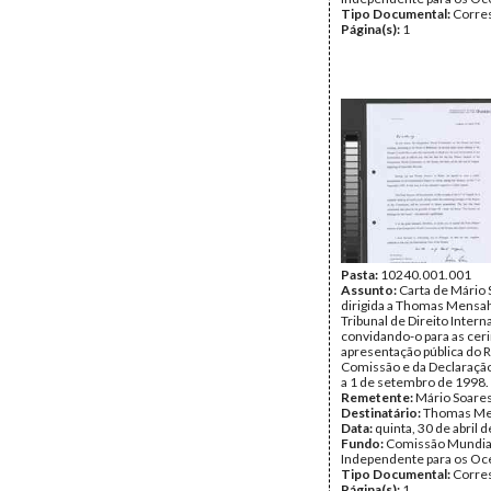
Tipo Documental:
Corre
Página(s):
1
Pasta:
10240.001.001
Assunto:
Carta de Mário
dirigida a Thomas Mensah
Tribunal de Direito Intern
convidando-o para as cer
apresentação pública do R
Comissão e da Declaração
a 1 de setembro de 1998.
Remetente:
Mário Soare
Destinatário:
Thomas M
Data:
quinta, 30 de abril 
Fundo:
Comissão Mundia
Independente para os O
Tipo Documental:
Corre
Página(s):
1