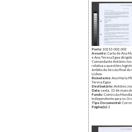
Pasta:
10213.002.002
Assunto:
Carta de Ana Ma
e Ana Teresa Egea dirigid
Comandante António José
relativa a questões logíst
âmbito da Sessão final d
Lisboa.
Remetente:
Ana Maria Pl
Teresa Egea
Destinatário:
António Jos
Data:
sexta, 15 de maio d
Fundo:
Comissão Mundia
Independente para os O
Tipo Documental:
Corre
Página(s):
2