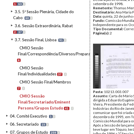
setembro de 1998.
1
63
I
Remetente:
Thomas Me
3.5. 5ª Sessão Plenária, Cidade do
Destinatário:
Ana Maria 
Data:
quinta, 22 de junho
Cabo
60
I
Fundo:
Comissão Mundia
Independente para os O
3.6. Sessão Extraordinária, Rabat
Tipo Documental:
Corre
2
37
I
Página(s):
2
3.7. Sessão Final, Lisboa
91
I
CMIO Sessão
Final/Correspondência/Diversos/Preparação
6
CMIO Sessão
Final/Individualidades
37
I
CMIO Sessão Final/Membros
7
I
Pasta:
10213.003.007
CMIO Sessão
Assunto:
Carta de Mário
dirigida a Eduardo Eugén
Final/Secretariado/Eminent
Vieira, Presidente da Fe
Persons/Grupos Estudo
Indústrias do Rio de Janei
41
I
comunicar que foi criada
04. Comité Executivo
dezembro de 1995, em Tó
1
I
Comissão Mundial para o
06. Secretariado
15
I
Após a Sessão de lançam
teve lugar em Tóquio, ter
07. Grupos de Estudo
259
I
julho de 1996 a 2ª Sessão