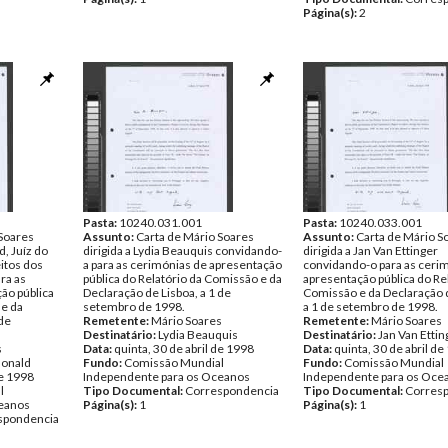
Página(s):
2
Pasta:
10240.031.001
Pasta:
10240.033.001
 Soares
Assunto:
Carta de Mário Soares
Assunto:
Carta de Mário S
d, Juíz do
dirigida a Lydia Beauquis convidando-
dirigida a Jan Van Ettinger
itos dos
a para as cerimónias de apresentação
convidando-o para as ceri
ra as
pública do Relatório da Comissão e da
apresentação pública do Re
ão pública
Declaração de Lisboa, a 1 de
Comissão e da Declaração d
 e da
setembro de 1998.
a 1 de setembro de 1998.
 de
Remetente:
Mário Soares
Remetente:
Mário Soares
Destinatário:
Lydia Beauquis
Destinatário:
Jan Van Ettin
s
Data:
quinta, 30 de abril de 1998
Data:
quinta, 30 de abril d
onald
Fundo:
Comissão Mundial
Fundo:
Comissão Mundial
de 1998
Independente para os Oceanos
Independente para os Oce
l
Tipo Documental:
Correspondencia
Tipo Documental:
Corres
ceanos
Página(s):
1
Página(s):
1
spondencia