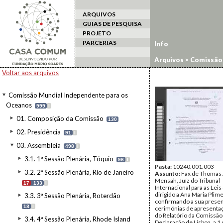
ARQUIVOS
GUIAS DE PESQUISA
PROJETO
PARCERIAS
Info
Arquivos
>
Comissão 
Persons/Grupos Est
Voltar aos arquivos
Comissão Mundial Independente para os
Oceanos
999
I
01. Composição da Comissão
130
02. Presidência
91
I
03. Assembleia
498
I
3.1. 1ª Sessão Plenária, Tóquio
96
I
Pasta:
10240.001.003
3.2. 2ª Sessão Plenária, Rio de Janeiro
Assunto:
Fax de Thomas A
Mensah, Juíz do Tribunal
17
133
I
Internacional para as Leis
dirigido a Ana Maria Plim
3.3. 3ª Sessão Plenária, Roterdão
confirmando a sua prese
18
I
cerimónias de apresentaç
do Relatório da Comissão
3.4. 4ª Sessão Plenária, Rhode Island
Declaração de Lisboa, a 1