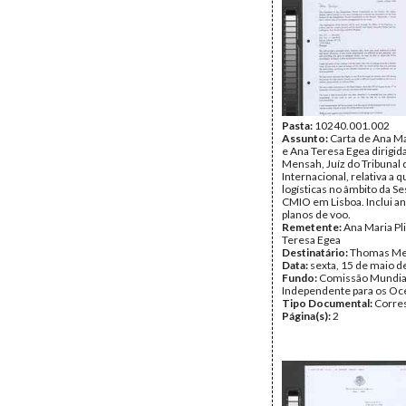
Pasta:
10240.001.002
Assunto:
Carta de Ana Ma
e Ana Teresa Egea dirigi
Mensah, Juíz do Tribunal 
Internacional, relativa a 
logísticas no âmbito da Se
CMIO em Lisboa. Inclui a
planos de voo.
Remetente:
Ana Maria Pl
Teresa Egea
Destinatário:
Thomas M
Data:
sexta, 15 de maio d
Fundo:
Comissão Mundia
Independente para os O
Tipo Documental:
Corre
Página(s):
2