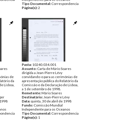
Tipo Documental:
Correspondencia
Página(s):
2
Pasta:
10240.034.001
oares
Assunto:
Carta de Mário Soares
dirigida a Jean-Pierre Lévy
mónias de
convidando-o para as cerimónias de
latório da
apresentação pública do Relatório da
e Lisboa,
Comissão e da Declaração de Lisboa,
a 1 de setembro de 1998.
Remetente:
Mário Soares
ger
Destinatário:
Jean-Pierre Lévy
e 1998
Data:
quinta, 30 de abril de 1998
Fundo:
Comissão Mundial
anos
Independente para os Oceanos
pondencia
Tipo Documental:
Correspondencia
Página(s):
1