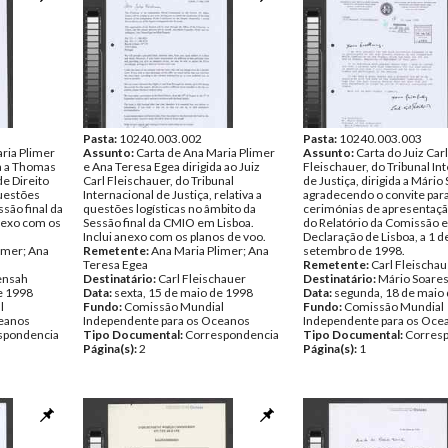
Pasta:
10240.003.002
Pasta:
10240.003.003
ria Plimer
Assunto:
Carta de Ana Maria Plimer
Assunto:
Carta do Juiz Carl
da a Thomas
e Ana Teresa Egea dirigida ao Juiz
Fleischauer, do Tribunal In
de Direito
Carl Fleischauer, do Tribunal
de Justiça, dirigida a Mário
questões
Internacional de Justiça, relativa a
agradecendo o convite para
ssão final da
questões logísticas no âmbito da
cerimónias de apresentaçã
nexo com os
Sessão final da CMIO em Lisboa.
do Relatório da Comissão e
Inclui anexo com os planos de voo.
Declaração de Lisboa, a 1 d
imer; Ana
Remetente:
Ana Maria Plimer; Ana
setembro de 1998.
Teresa Egea
Remetente:
Carl Fleischau
ensah
Destinatário:
Carl Fleischauer
Destinatário:
Mário Soare
e 1998
Data:
sexta, 15 de maio de 1998
Data:
segunda, 18 de maio
l
Fundo:
Comissão Mundial
Fundo:
Comissão Mundial
ceanos
Independente para os Oceanos
Independente para os Oce
spondencia
Tipo Documental:
Correspondencia
Tipo Documental:
Corres
Página(s):
2
Página(s):
1