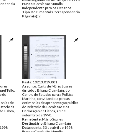
pondencia
Fundo:
Comissão Mundial
Independente para os Oceanos
Tipo Documental:
Correspondencia
Página(s):
2
Pasta:
10213.019.001
oares
Assunto:
Carta de Mário Soares
uel Tello,
dirigido a Biliana Cicin-Sain, do
e do
Centro de Estudos para a Política
,
Marinha, convidando-a para as
mónias de
cerimónias de apresentação pública
latório da
do Relatório da Comissão e da
e Lisboa,
Declaração de Lisboa, a 1 de
setembro de 1998.
Remetente:
Mário Soares
Destinatário:
Biliana Cicin-Sain
e 1998
Data:
quinta, 30 de abril de 1998
Fundo:
Comissão Mundial