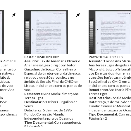
Pasta:
10240.023.002
Pasta:
10240.025.002
a Plimer e
Assunto:
Fax de Ana Maria Plimer e
Assunto:
Fax de Ana Maria
a Juan
Ana Teresa Egea dirigido a Heitor
Ana Teresa Egea dirigido a
anente do
Gurgulino de Souza, Conselheiro
Mcdonald, Juíz do Tribunal
relativo a
Especial do diretor-geral da Unesco,
dos Direitos dos Homem, re
bito da
relativo a questões logísticas no
questões logísticas no âmb
Lisboa.
âmbito da Sessão Final da CMIO em
Sessão final da CMIO em Li
s de voo.
Lisboa. Inclui anexo com os planos de
Inclui anexo com os planos
imer; Ana
voo.
Remetente:
Ana Maria Pli
Remetente:
Ana Maria Plimer; Ana
Teresa Egea
ia
Teresa Egea
Destinatário:
Ronald Mcdo
 1998
Destinatário:
Heitor Gurgulino de
Data:
terça, 5 de maio de 
l
Souza
Fundo:
Comissão Mundial
ceanos
Data:
terça, 5 de maio de 1998
Independente para os Oce
spondencia
Fundo:
Comissão Mundial
Tipo Documental:
Corres
Independente para os Oceanos
Página(s):
2
Tipo Documental:
Correspondencia
Página(s):
2