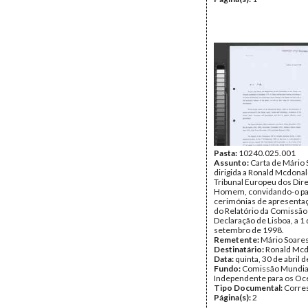
Pasta:
10240.025.001
Assunto:
Carta de Mário
dirigida a Ronald Mcdonal
Tribunal Europeu dos Dire
Homem, convidando-o pa
cerimónias de apresentaç
do Relatório da Comissão
Declaração de Lisboa, a 1
setembro de 1998.
Remetente:
Mário Soare
Destinatário:
Ronald Mcd
Data:
quinta, 30 de abril 
Fundo:
Comissão Mundia
Independente para os O
Tipo Documental:
Corre
Página(s):
2