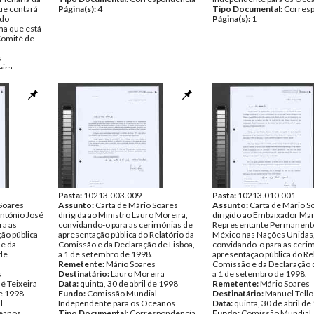
ue contará
Página(s):
4
Tipo Documental:
Corres
ndo
Página(s):
1
ma que está
Comité de
s
eira
de 1996
l
ceanos
spondencia
Pasta:
10213.003.009
Pasta:
10213.010.001
 Soares
Assunto:
Carta de Mário Soares
Assunto:
Carta de Mário S
ntónio José
dirigida ao Ministro Lauro Moreira,
dirigido ao Embaixador Man
ra as
convidando-o para as cerimónias de
Representante Permanent
ão pública
apresentação pública do Relatório da
México nas Nações Unidas
 e da
Comissão e da Declaração de Lisboa,
convidando-o para as ceri
 de
a 1 de setembro de 1998.
apresentação pública do Re
Remetente:
Mário Soares
Comissão e da Declaração d
s
Destinatário:
Lauro Moreira
a 1 de setembro de 1998.
é Teixeira
Data:
quinta, 30 de abril de 1998
Remetente:
Mário Soares
de 1998
Fundo:
Comissão Mundial
Destinatário:
Manuel Tello
l
Independente para os Oceanos
Data:
quinta, 30 de abril d
ceanos
Tipo Documental:
Correspondencia
Fundo:
Comissão Mundial