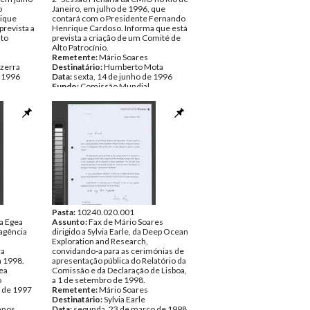
o
Janeiro, em julho de 1996, que
ique
contará com o Presidente Fernando
prevista a
Henrique Cardoso. Informa que está
lto
prevista a criação de um Comité de
Alto Patrocínio.
Remetente:
Mário Soares
zerra
Destinatário:
Humberto Mota
e 1996
Data:
sexta, 14 de junho de 1996
Fundo:
Comissão Mundial
anos
Independente para os Oceanos
pondencia
Tipo Documental:
Correspondencia
Página(s):
2
Pasta:
10240.020.001
a Egea
Assunto:
Fax de Mário Soares
 agência
dirigido a Sylvia Earle, da Deep Ocean
Exploration and Research,
ra
convidando-a para as cerimónias de
 1998.
apresentação pública do Relatório da
ea
Comissão e da Declaração de Lisboa,
o
a 1 de setembro de 1998.
o de 1997
Remetente:
Mário Soares
Destinatário:
Sylvia Earle
anos
Data:
segunda, 23 de março de 1998