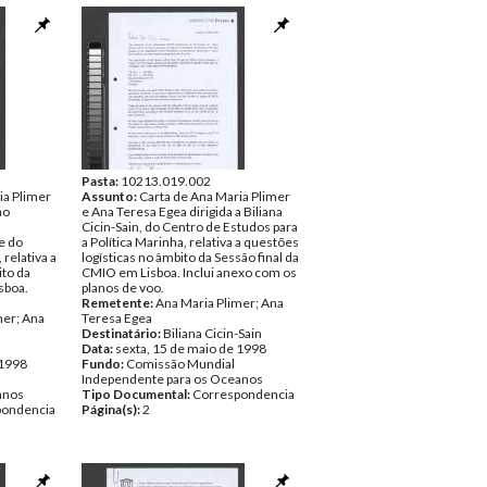
Pasta:
10213.019.002
ia Plimer
Assunto:
Carta de Ana Maria Plimer
ao
e Ana Teresa Egea dirigida a Biliana
Cicin-Sain, do Centro de Estudos para
e do
a Política Marinha, relativa a questões
relativa a
logísticas no âmbito da Sessão final da
ito da
CMIO em Lisboa. Inclui anexo com os
sboa.
planos de voo.
Remetente:
Ana Maria Plimer; Ana
mer; Ana
Teresa Egea
Destinatário:
Biliana Cicin-Sain
Data:
sexta, 15 de maio de 1998
 1998
Fundo:
Comissão Mundial
Independente para os Oceanos
anos
Tipo Documental:
Correspondencia
pondencia
Página(s):
2