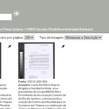
o Final, Lisboa
>
CMIO Sessão Final/Secretariado/Eminent
istos por página:
Tipo de listagem:
Pasta:
10213.003.006
oares
Assunto:
Carta de Mário Soares
onçalo
dirigida a Humberto Mota, vice-
presidente do Grupo BRASCAN e
ndústria,
Presidente da Associação Comercial
 Comissão
do Rio de Janeiro, comunicando a
em Tóquio
criação da Comissão Mundial para os
Plenária
Oceanos em Tóquio e a realização da
 em julho
2ª Sessão Plenária da CMIO no Rio de