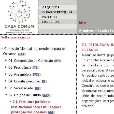
ARQUIVOS
GUIAS DE PESQUISA
PROJETO
PARCERIAS
Info
Arquivos
>
Comissão 
jurídica e institucio
Voltar aos arquivos
7.1. ESTRUTURA J
Comissão Mundial Independente para os
OCEANOS
Oceanos
999
I
A reunião deste grup
Foi coordenada pelo 
01. Composição da Comissão
130
os membros do Tri
02. Presidência
91
I
personalidades. A se
03. Assembleia
498
I
A reunião centrou-se
global e regional, e 
04. Comité Executivo
1
I
Concluiu-se que o es
06. Secretariado
15
I
de normas existentes,
07. Grupos de Estudo
série de recomendaç
259
I
organizações intergo
7.1. Estrutura jurídica e
privado.
institucional para a utilização e
proteção dos oceanos
70
I