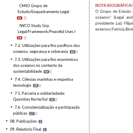
NOTA BIOGRÁFICA/
CMIO Grupo de
O Grupo de Estudo so
Estudo/Enquadramento Legal
oceanos” (Legal and
42
I
presidente Luiz Fili
IWCO Study Grp.
externos Patricia Bi
Legal/Framework/Peaceful Uses I
28
I
7.2. Utilizações para fins pacíficos dos
oceanos, segurança e soberania
40
I
7.3. Utilizações para fins económicos
dos oceanos no contexto da
sustentabilidade
59
I
7.4. Ciências marinhas e respetiva
tecnologia
35
I
7.5. Parceria e solidariedade:
Questões Norte/Sul
28
I
7.6. Consciencialização e participação
públicas
27
I
08. Publicações
2
09. Relatório Final
2