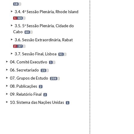
18
I
3.4. 4ª Sessão Plenária, Rhode Island
1
63
I
3.5. 5ª Sessão Plenária, Cidade do
Cabo
60
I
3.6. Sessão Extraordinária, Rabat
2
37
I
3.7. Sessão Final, Lisboa
91
I
04. Comité Executivo
1
I
06. Secretariado
15
I
07. Grupos de Estudo
259
I
08. Publicações
2
09. Relatório Final
2
10. Sistema das Nações Unidas
1