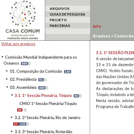
ARQUIVOS
GUIAS DE PESQUISA
PROJETO
PARCERIAS
Info
Arquivos
>
Comissão 
Tóquio
Voltar aos arquivos
3.1. 1ª SESSÃO PL
Comissão Mundial Independente para os
A sessão de lançamen
Oceanos
999
I
13 e 15 de dezembro
CMIO, Yoshio Suzuki,
01. Composição da Comissão
130
das Nações Unidas (U
02. Presidência
91
I
do governador de Tóq
03. Assembleia
498
I
As declarações de b
Tóquio, incluindo a l
3.1. 1ª Sessão Plenária, Tóquio
96
I
Nesta sessão, adotar
CMIO 1ª Sessão Plenária/Tóquio
Programa de Trabalh
96
I
3.2. 2ª Sessão Plenária, Rio de Janeiro
17
133
I
3.3. 3ª Sessão Plenária, Roterdão