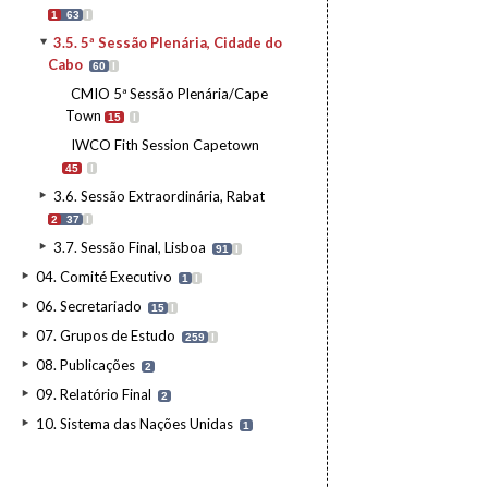
1
63
I
3.5. 5ª Sessão Plenária, Cidade do
Cabo
60
I
CMIO 5ª Sessão Plenária/Cape
Town
15
I
IWCO Fith Session Capetown
45
I
3.6. Sessão Extraordinária, Rabat
2
37
I
3.7. Sessão Final, Lisboa
91
I
04. Comité Executivo
1
I
06. Secretariado
15
I
07. Grupos de Estudo
259
I
08. Publicações
2
09. Relatório Final
2
10. Sistema das Nações Unidas
1