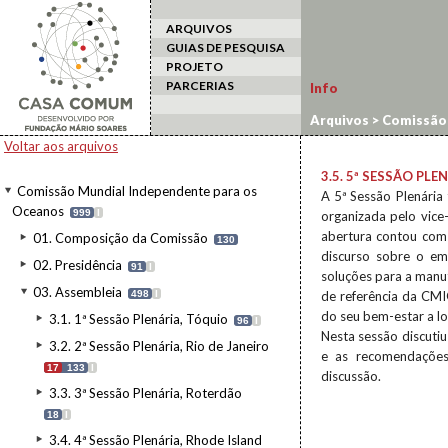
ARQUIVOS
GUIAS DE PESQUISA
PROJETO
PARCERIAS
Info
Arquivos
>
Comissão 
Voltar aos arquivos
3.5. 5ª SESSÃO PL
Comissão Mundial Independente para os
A 5ª Sessão Plenária
Oceanos
999
I
organizada pelo vice
abertura contou com 
01. Composição da Comissão
130
discurso sobre o em
02. Presidência
91
I
soluções para a manut
03. Assembleia
498
I
de referência da CMI
do seu bem-estar a l
3.1. 1ª Sessão Plenária, Tóquio
96
I
Nesta sessão discuti
3.2. 2ª Sessão Plenária, Rio de Janeiro
e as recomendações
17
133
I
discussão.
3.3. 3ª Sessão Plenária, Roterdão
18
I
3.4. 4ª Sessão Plenária, Rhode Island