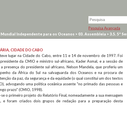
Pesquisa Avançada
Mundial Independente para os Oceanos
>
03. Assembleia
>
3.5. 5ª S
ENÁRIA, CIDADE DO CABO
 teve lugar na Cidade do Cabo, entre 11 e 14 de novembro de 1997. Foi
-presidente da CMIO e ministro sul-africano, Kader Asmal, e a sessão de
a presença do presidente sul-africano, Nelson Mandela, que proferiu um
penho da África do Sul na salvaguarda dos Oceanos e na procura de
enção da paz, da segurança e da equidade (o qual constitui um dos textos
O), advogando uma política oceânica assente "no primado das pessoas e
ongo prazo" (CMIO, 1998).
u-se o primeiro projeto do Relatório Final, nomeadamente a sua mensagem
, e foram criados dois grupos de redação para a preparação desta