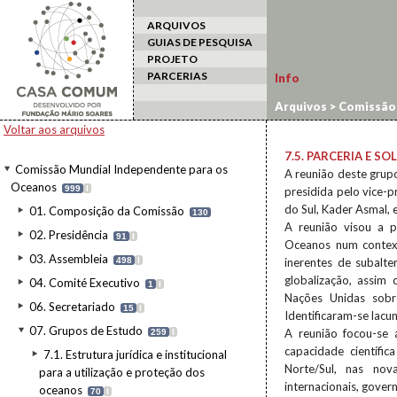
ARQUIVOS
GUIAS DE PESQUISA
PROJETO
PARCERIAS
Info
Arquivos
>
Comissão 
solidariedade: Ques
Voltar aos arquivos
7.5. PARCERIA E S
Comissão Mundial Independente para os
A reunião deste grupo
Oceanos
999
I
presidida pelo vice-p
do Sul, Kader Asmal, 
01. Composição da Comissão
130
A reunião visou a 
02. Presidência
91
I
Oceanos num contex
03. Assembleia
498
I
inerentes de subalt
globalização, assim
04. Comité Executivo
1
I
Nações Unidas sobr
06. Secretariado
15
I
Identificaram-se lacu
07. Grupos de Estudo
A reunião focou-se 
259
I
capacidade científic
7.1. Estrutura jurídica e institucional
Norte/Sul, nas nova
para a utilização e proteção dos
internacionais, govern
oceanos
70
I