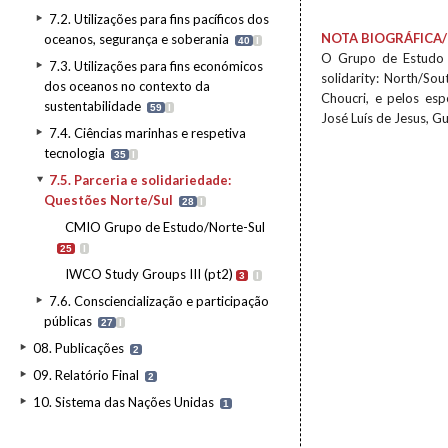
7.2. Utilizações para fins pacíficos dos
NOTA BIOGRÁFICA/
oceanos, segurança e soberania
40
I
O Grupo de Estudo s
7.3. Utilizações para fins económicos
solidarity: North/So
dos oceanos no contexto da
Choucri, e pelos esp
sustentabilidade
59
I
José Luís de Jesus, G
7.4. Ciências marinhas e respetiva
tecnologia
35
I
7.5. Parceria e solidariedade:
Questões Norte/Sul
28
I
CMIO Grupo de Estudo/Norte-Sul
25
I
IWCO Study Groups III (pt2)
3
I
7.6. Consciencialização e participação
públicas
27
I
08. Publicações
2
09. Relatório Final
2
10. Sistema das Nações Unidas
1