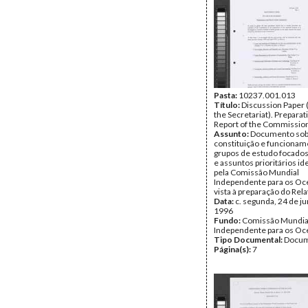
Pasta:
10237.001.013
Título:
Discussion Paper 
the Secretariat). Preparat
Report of the Commissio
Assunto:
Documento sob
constituição e funcionam
grupos de estudo focado
e assuntos prioritários id
pela Comissão Mundial
Independente para os Oc
vista à preparação do Rela
Data:
c. segunda, 24 de j
1996
Fundo:
Comissão Mundia
Independente para os O
Tipo Documental:
Docum
Página(s):
7