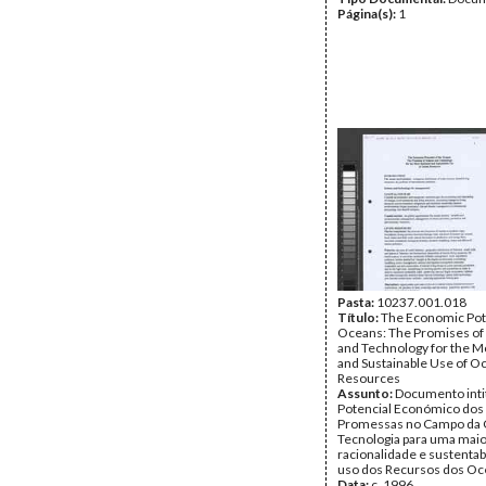
Página(s):
1
Pasta:
10237.001.018
Título:
The Economic Pote
Oceans: The Promises of
and Technology for the M
and Sustainable Use of O
Resources
Assunto:
Documento inti
Potencial Económico dos
Promessas no Campo da C
Tecnologia para uma mai
racionalidade e sustentab
uso dos Recursos dos Oc
Data:
c. 1996