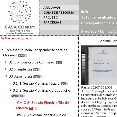
ARQUIVOS
Info
GUIAS DE PESQUISA
Total de resultados:
PROJETO
PARCERIAS
Correspondência:
40
Arquivos
>
Comissão 
Rio de Janeiro
>
CMIO 
Voltar aos arquivos
ordenar po
Comissão Mundial Independente para os
Oceanos
999
I
01. Composição da Comissão
130
02. Presidência
91
I
03. Assembleia
498
I
3.1. 1ª Sessão Plenária, Tóquio
96
I
Pasta:
10207.001.001
3.2. 2ª Sessão Plenária, Rio de Janeiro
Título:
Clipping Especial. 
Preparatória da Comissã
17
133
I
Independente Sobre os 
Assunto:
Clipping Especia
CMIO 2ª Sessão Plenária/Rio de
Ministério da Ciência e T
Janeiro
71
I
sobre a 2ª Reunião Prepar
Comissão Mundial Indep
IWCO 2ª Sessão Plenária-Rio de
Sobre os Oceanos.