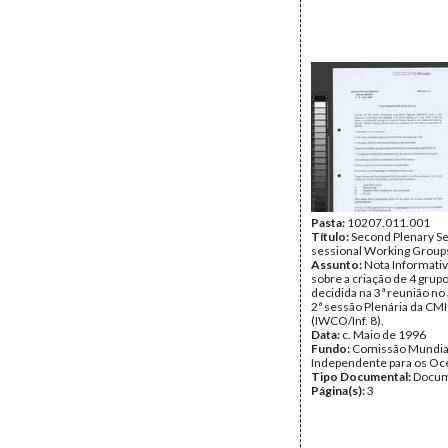
Pasta:
10207.011.001
Título:
Second Plenary Se
sessional Working Group
Assunto:
Nota Informati
sobre a criação de 4 grup
decidida na 3ª reunião no
2ª sessão Plenária da CM
(IWCO/Inf. 8).
Data:
c. Maio de 1996
Fundo:
Comissão Mundia
Independente para os O
Tipo Documental:
Docum
Página(s):
3