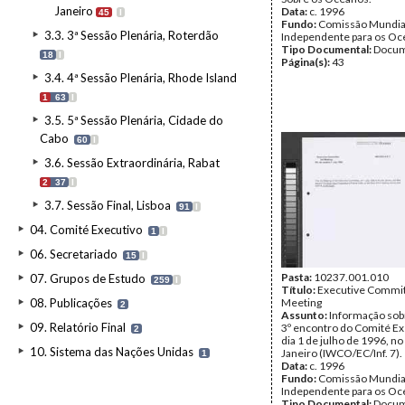
Janeiro
Data:
c. 1996
45
I
Fundo:
Comissão Mundia
3.3. 3ª Sessão Plenária, Roterdão
Independente para os O
Tipo Documental:
Docum
18
I
Página(s):
43
3.4. 4ª Sessão Plenária, Rhode Island
1
63
I
3.5. 5ª Sessão Plenária, Cidade do
Cabo
60
I
3.6. Sessão Extraordinária, Rabat
2
37
I
3.7. Sessão Final, Lisboa
91
I
04. Comité Executivo
1
I
06. Secretariado
15
I
Pasta:
10237.001.010
07. Grupos de Estudo
259
I
Título:
Executive Commit
08. Publicações
Meeting
2
Assunto:
Informação sobr
09. Relatório Final
3º encontro do Comité Ex
2
dia 1 de julho de 1996, no
10. Sistema das Nações Unidas
Janeiro (IWCO/EC/Inf. 7).
1
Data:
c. 1996
Fundo:
Comissão Mundia
Independente para os O
Tipo Documental:
Docum