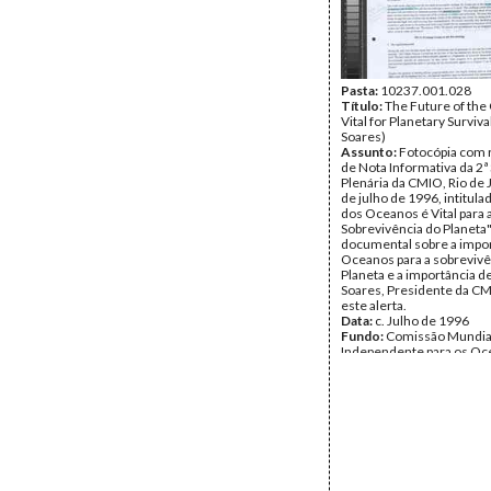
Pasta:
10237.001.028
Título:
The Future of the
Vital for Planetary Surviva
Soares)
Assunto:
Fotocópia com 
de Nota Informativa da 2ª
Plenária da CMIO, Rio de 
de julho de 1996, intitula
dos Oceanos é Vital para 
Sobrevivência do Planeta"
documental sobre a impor
Oceanos para a sobrevivê
Planeta e a importância d
Soares, Presidente da CM
este alerta.
Data:
c. Julho de 1996
Fundo:
Comissão Mundia
Independente para os O
Tipo Documental:
Docum
Página(s):
3