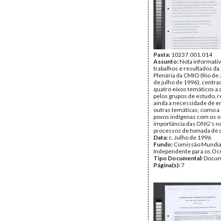
Pasta:
10237.001.014
Assunto:
Nota informativ
trabalhos e resultados da
Plenária da CMIO (Rio de 
de julho de 1996), centra
quatro eixos temáticos a 
pelos grupos de estudo, 
ainda a necessidade de 
outras temáticas, como a
povos indígenas com os o
importância das ONG's n
processos de tomada de 
Data:
c. Julho de 1996
Fundo:
Comissão Mundia
Independente para os O
Tipo Documental:
Docum
Página(s):
7