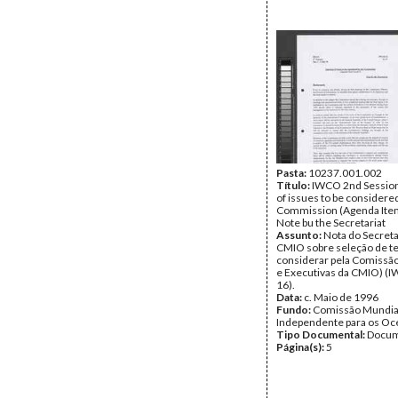
Pasta:
10237.001.002
Título:
IWCO 2nd Session
of issues to be considere
Commission (Agenda Item
Note bu the Secretariat
Assunto:
Nota do Secreta
CMIO sobre seleção de t
considerar pela Comissão
e Executivas da CMIO) (
16).
Data:
c. Maio de 1996
Fundo:
Comissão Mundia
Independente para os O
Tipo Documental:
Docum
Página(s):
5