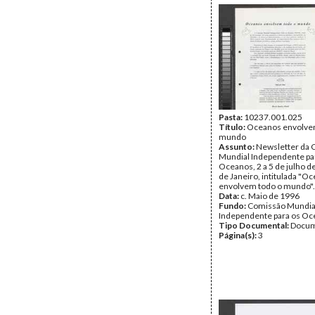
Pasta:
10237.001.025
Título:
Oceanos envolve
mundo
Assunto:
Newsletter da 
Mundial Independente pa
Oceanos, 2 a 5 de julho d
de Janeiro, intitulada "O
envolvem todo o mundo".
Data:
c. Maio de 1996
Fundo:
Comissão Mundia
Independente para os O
Tipo Documental:
Docum
Página(s):
3